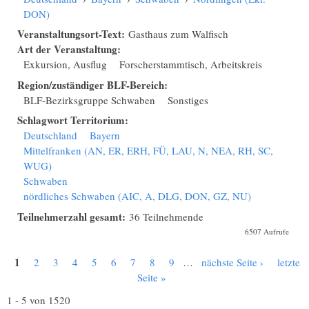
DON)
Veranstaltungsort-Text:
Gasthaus zum Walfisch
Art der Veranstaltung:
Exkursion, Ausflug
Forscherstammtisch, Arbeitskreis
Region/zuständiger BLF-Bereich:
BLF-Bezirksgruppe Schwaben
Sonstiges
Schlagwort Territorium:
Deutschland
Bayern
Mittelfranken (AN, ER, ERH, FÜ, LAU, N, NEA, RH, SC,
WUG)
Schwaben
nördliches Schwaben (AIC, A, DLG, DON, GZ, NU)
Teilnehmerzahl gesamt:
36 Teilnehmende
6507 Aufrufe
1
2
3
4
5
6
7
8
9
…
nächste Seite ›
letzte
Seiten
Seite »
1 - 5 von 1520