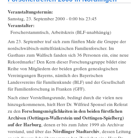
Veranstaltungstermin:
Samstag, 23. September 2000 -
0:00
bis
23:45
Veranstalter:
Forscherstammtisch, Arbeitskreis (BLF-unabhängig)
Am 23. September traf sich zum fünften Male die Gruppe der
nordschwäbisch-mittelfränkischen Familienforscher. Im
Gasthaus zum Walfisch fanden sich 36 Personen ein, eine neue
Rekordmarke! Den Kern dieser Forschungsgruppe bildet eine
Reihe von Mitgliedern der beiden großen genealogischen
Vereinigungen Bayerns, nämlich des Bayerischen
Landesvereins für Familienkunde (BLF) und der Gesellschaft
für Familienforschung in Franken (GFF).
Nach einer Vorstellungsrunde, bedingt durch die vielen neu
hinzugekommenen, hielt Herr Dr. Wilfried Sponsel ein Referat
Forschungsmöglichkeiten in den beiden fürstlichen
zu den
Archiven (Oettingen-Wallerstein und Oettingen-Spielberg)
auf der Harburg
, denen er bis zum Jahre 1999 als Archivar
Nördlinger Stadtarchiv
vorstand, und über das
, dessen Leitung
er seit diesem Jahr übernommen hat. Zunächst ging Herr Dr.