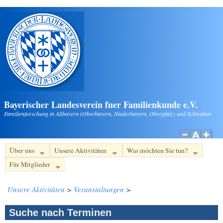
Direkt zum Inhalt
Bayerischer Landesverein fuer Familienkunde e.V.
Familienforschung in Altbayern (Oberbayern, Niederbayern, Oberpfalz) und Schwaben
Über uns
Unsere Aktivitäten
Was möchten Sie tun?
Für Mitglieder
Unsere Aktivitäten
>
Veranstaltungen
>
Suche nach Terminen