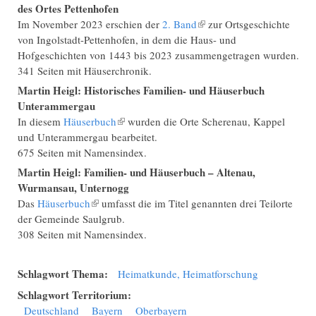
des Ortes Pettenhofen
Im November 2023 erschien der
2. Band
(Link ist extern)
zur Ortsgeschichte
von Ingolstadt-Pettenhofen, in dem die Haus- und
Hofgeschichten von 1443 bis 2023 zusammengetragen wurden.
341 Seiten mit Häuserchronik.
Martin Heigl: Historisches Familien- und Häuserbuch
Unterammergau
In diesem
Häuserbuch
(Link ist extern)
wurden die Orte Scherenau, Kappel
und Unterammergau bearbeitet.
675 Seiten mit Namensindex.
Martin Heigl: Familien- und Häuserbuch – Altenau,
Wurmansau, Unternogg
Das
Häuserbuch
(Link ist extern)
umfasst die im Titel genannten drei Teilorte
der Gemeinde Saulgrub.
308 Seiten mit Namensindex.
Schlagwort Thema:
Heimatkunde, Heimatforschung
Schlagwort Territorium:
Deutschland
Bayern
Oberbayern