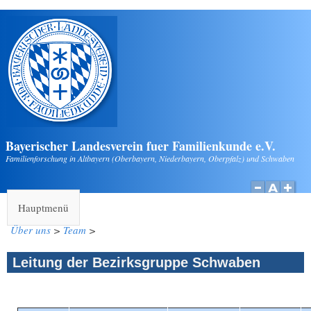
Direkt zum Inhalt
Bayerischer Landesverein fuer Familienkunde e.V.
Familienforschung in Altbayern (Oberbayern, Niederbayern, Oberpfalz) und Schwaben
Hauptmenü
Über uns
>
Team
>
Leitung der Bezirksgruppe Schwaben