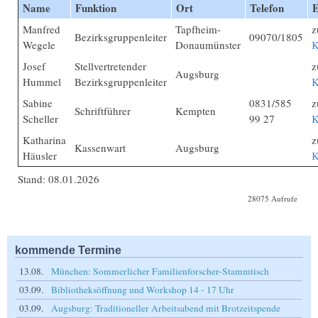
Name
Funktion
Ort
Telefon
E
Manfred
Tapfheim-
z
Bezirksgruppenleiter
09070/1805
Wegele
Donaumünster
K
Josef
Stellvertretender
z
Augsburg
Hummel
Bezirksgruppenleiter
K
Sabine
0831/585
z
Schriftführer
Kempten
Scheller
99 27
K
Katharina
z
Kassenwart
Augsburg
Häusler
K
Stand: 08.01.2026
28075 Aufrufe
kommende Termine
13.08.
München: Sommerlicher Familienforscher-Stammtisch
03.09.
Bibliotheksöffnung und Workshop 14 - 17 Uhr
03.09.
Augsburg: Traditioneller Arbeitsabend mit Brotzeitspende