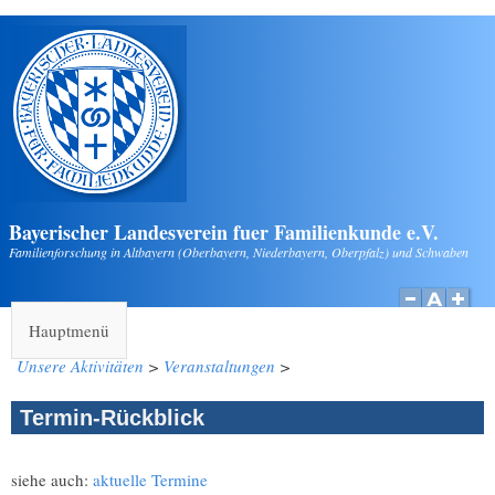
Direkt zum Inhalt
Bayerischer Landesverein fuer Familienkunde e.V.
Familienforschung in Altbayern (Oberbayern, Niederbayern, Oberpfalz) und Schwaben
Hauptmenü
Unsere Aktivitäten
>
Veranstaltungen
>
Termin-Rückblick
siehe auch:
aktuelle Termine