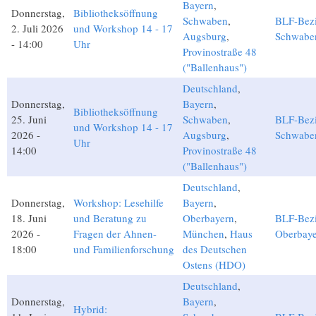
Bayern
,
Donnerstag,
Bibliotheksöffnung
Schwaben
,
BLF-Bezi
2. Juli 2026
und Workshop 14 - 17
Augsburg
,
Schwabe
- 14:00
Uhr
Provinostraße 48
("Ballenhaus")
Deutschland
,
Donnerstag,
Bayern
,
Bibliotheksöffnung
25. Juni
Schwaben
,
BLF-Bezi
und Workshop 14 - 17
2026 -
Augsburg
,
Schwabe
Uhr
14:00
Provinostraße 48
("Ballenhaus")
Deutschland
,
Donnerstag,
Workshop: Lesehilfe
Bayern
,
18. Juni
und Beratung zu
Oberbayern
,
BLF-Bezi
2026 -
Fragen der Ahnen-
München
,
Haus
Oberbay
18:00
und Familienforschung
des Deutschen
Ostens (HDO)
Deutschland
,
Donnerstag,
Bayern
,
Hybrid: