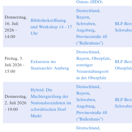
Ostens (HDO)
Deutschland
,
Donnerstag,
Bayern
,
Bibliotheksöffnung
16. Juli
Schwaben
,
BLF-Bezi
und Workshop 14 - 17
2026 -
Augsburg
,
Schwabe
Uhr
14:00
Provinostraße 48
("Ballenhaus")
Deutschland
,
Freitag, 3.
Bayern
,
Oberpfalz
,
Exkursion ins
BLF-Bezi
Juli 2026 -
sonstiger
Staatsarchiv Amberg
Oberpfal
15:00
Veranstaltungsort
in der Oberpfalz
Deutschland
,
Hybrid: Die
Bayern
,
Donnerstag,
Machtergreifung der
Schwaben
,
BLF-Bezi
2. Juli 2026
Nationalsozialisten im
Augsburg
,
Schwabe
- 19:00
schwäbischen Dorf
Provinostraße 48
Markt
("Ballenhaus")
Deutschland
,