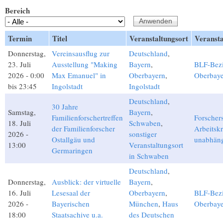
Bereich
Termin
Titel
Veranstaltungsort
Veransta
Donnerstag,
Vereinsausflug zur
Deutschland
,
23. Juli
Ausstellung "Making
Bayern
,
BLF-Bezi
2026 -
0:00
Max Emanuel" in
Oberbayern
,
Oberbay
bis
23:45
Ingolstadt
Ingolstadt
Deutschland
,
30 Jahre
Samstag,
Bayern
,
Familienforschertreffen
Forscher
18. Juli
Schwaben
,
der Familienforscher
Arbeitskr
2026 -
sonstiger
Ostallgäu und
unabhäng
13:00
Veranstaltungsort
Germaringen
in Schwaben
Deutschland
,
Donnerstag,
Ausblick: der virtuelle
Bayern
,
16. Juli
Lesesaal der
Oberbayern
,
BLF-Bezi
2026 -
Bayerischen
München
,
Haus
Oberbay
18:00
Staatsachive u.a.
des Deutschen