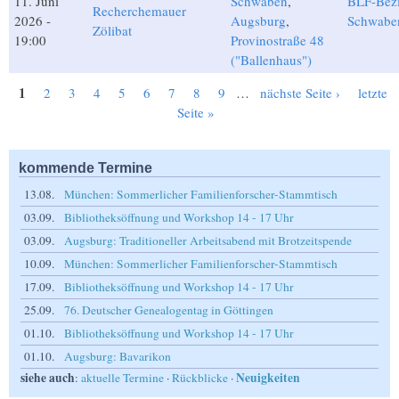
11. Juni
Schwaben
,
BLF-Bezi
Recherchemauer
2026 -
Augsburg
,
Schwabe
Zölibat
19:00
Provinostraße 48
("Ballenhaus")
1
2
3
4
5
6
7
8
9
…
nächste Seite ›
letzte
Seiten
Seite »
kommende Termine
13.08.
München: Sommerlicher Familienforscher-Stammtisch
03.09.
Bibliotheksöffnung und Workshop 14 - 17 Uhr
03.09.
Augsburg: Traditioneller Arbeitsabend mit Brotzeitspende
10.09.
München: Sommerlicher Familienforscher-Stammtisch
17.09.
Bibliotheksöffnung und Workshop 14 - 17 Uhr
25.09.
76. Deutscher Genealogentag in Göttingen
01.10.
Bibliotheksöffnung und Workshop 14 - 17 Uhr
01.10.
Augsburg: Bavarikon
siehe auch
Neuigkeiten
:
aktuelle Termine
·
Rückblicke
·