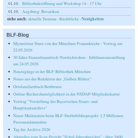
01.10.
Bibliotheksöffnung und Workshop 14 - 17 Uhr
01.10.
Augsburg: Bavarikon
siehe auch
Neuigkeiten
:
aktuelle Termine
·
Rückblicke
·
BLF-Blog
Mysteriöser Sturz von der Münchner Frauenkirche - Vortrag am
22.05.2026
30 Jahre Stammbaumtisch-Nordschwaben - Jubiläumsausstellung
am 24.05.2026
Neuzugänge in der BLF-Bibliothek München
Neues aus der Redaktion der „Gelben Blätter“
Ortsfamilienbuch Bettbrunn
Online-Recherchemöglichkeit in der NSDAP-Mitgliederkartei
Vortrag "Vorstellung des Bayerischen Staats- und
Hauptstaatsarchivs"
Neuer Meilenstein beim BLF-Sterbebilderprojekt: 1,5 Millionen
Personendatensätze
Tag der Archive 2026
Aktuelles vom Scan-Projekt "Schul-Jahresberichte" - über 3400