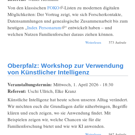
Von den klassischen
FOKO
(Link ist extern)
-Listen zu modernen digitalen
Möglichkeiten: Der Vortrag zeigt, wie sich Forscherkontakte,
Datensammlungen und genealogische Zusammenarbeit bis zum
heutigen „
Index Personarum
(Link ist extern)
“ entwickelt haben – und
welchen Nutzen Familienforscher daraus ziehen können.
über Oberpfalz: Von
Weiterlesen
573 Aufrufe
alten FOKO-Listen
zum neuesten „Index
Personarum“
Oberpfalz: Workshop zur Verwendung
von Künstlicher Intelligenz
Veranstaltungstermin:
Mittwoch, 1. April 2026 - 18:30
Referent:
Uschi Ullrich, Elke Kranz
Künstliche Intelligenz hat heute schon unseren Alltag verändert.
Wir möchten euch die Grundlagen dafür näherbringen, Begriffe
klären und euch zeigen, wo sie Anwendung findet. Mit
Beispielen zeigen wir, welche Chancen sie für die
Familienforschung bietet und wie wir KI anwenden.
über Oberpfalz:
Weiterlesen
942 Aufrufe