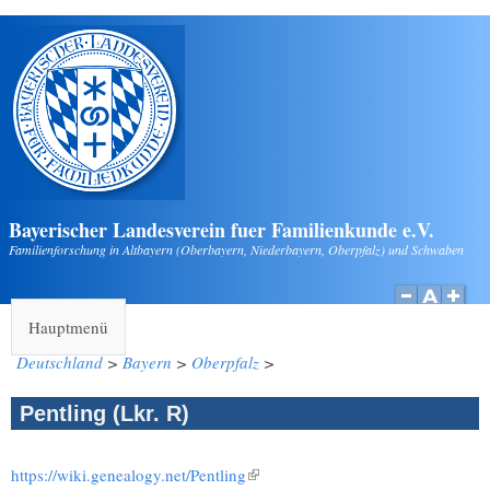
Direkt zum Inhalt
Bayerischer Landesverein fuer Familienkunde e.V.
Familienforschung in Altbayern (Oberbayern, Niederbayern, Oberpfalz) und Schwaben
Hauptmenü
Deutschland
>
Bayern
>
Oberpfalz
>
Pentling (Lkr. R)
https://wiki.genealogy.net/Pentling
(Link ist extern)