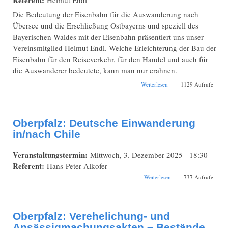
Die Bedeutung der Eisenbahn für die Auswanderung nach
Übersee und die Erschließung Ostbayerns und speziell des
Bayerischen Waldes mit der Eisenbahn präsentiert uns unser
Vereinsmitglied Helmut Endl. Welche Erleichterung der Bau der
Eisenbahn für den Reiseverkehr, für den Handel und auch für
die Auswanderer bedeutete, kann man nur erahnen.
über Oberpfalz:
Weiterlesen
1129 Aufrufe
Erschließung
Ostbayerns und des
Bayerischen Waldes
mit der Eisenbahn
Oberpfalz: Deutsche Einwanderung
in/nach Chile
Veranstaltungstermin:
Mittwoch, 3. Dezember 2025 - 18:30
Referent:
Hans-Peter Alkofer
über Oberpfalz:
Weiterlesen
737 Aufrufe
Deutsche
Einwanderung
in/nach Chile
Oberpfalz: Verehelichung- und
Ansässigmachungsakten – Bestände