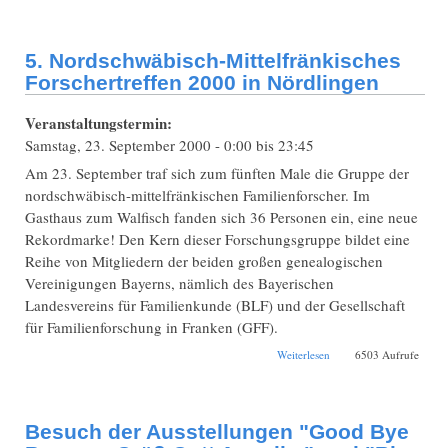
5. Nordschwäbisch-Mittelfränkisches
Forschertreffen 2000 in Nördlingen
Veranstaltungstermin:
Samstag, 23. September 2000 -
0:00
bis
23:45
Am 23. September traf sich zum fünften Male die Gruppe der
nordschwäbisch-mittelfränkischen Familienforscher. Im
Gasthaus zum Walfisch fanden sich 36 Personen ein, eine neue
Rekordmarke! Den Kern dieser Forschungsgruppe bildet eine
Reihe von Mitgliedern der beiden großen genealogischen
Vereinigungen Bayerns, nämlich des Bayerischen
Landesvereins für Familienkunde (BLF) und der Gesellschaft
für Familienforschung in Franken (GFF).
über 5.
Weiterlesen
6503 Aufrufe
Nordschwäbisch-
Mittelfränkisches
Forschertreffen 2000
in Nördlingen
Besuch der Ausstellungen "Good Bye