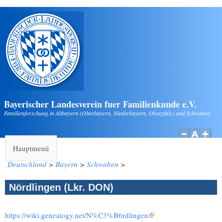
Direkt zum Inhalt
Bayerischer Landesverein fuer Familienkunde e.V.
Familienforschung in Altbayern (Oberbayern, Niederbayern, Oberpfalz) und Schwaben
Hauptmenü
Deutschland
>
Bayern
>
Schwaben
>
Nördlingen (Lkr. DON)
https://wiki.genealogy.net/N%C3%B6rdlingen
(Link ist extern)