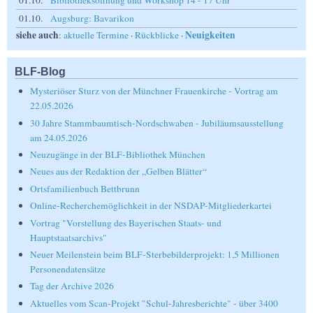
01.10.
Bibliotheksöffnung und Workshop 14 - 17 Uhr
01.10.
Augsburg: Bavarikon
siehe auch
Neuigkeiten
:
aktuelle Termine
·
Rückblicke
·
BLF-Blog
Mysteriöser Sturz von der Münchner Frauenkirche - Vortrag am
22.05.2026
30 Jahre Stammbaumtisch-Nordschwaben - Jubiläumsausstellung
am 24.05.2026
Neuzugänge in der BLF-Bibliothek München
Neues aus der Redaktion der „Gelben Blätter“
Ortsfamilienbuch Bettbrunn
Online-Recherchemöglichkeit in der NSDAP-Mitgliederkartei
Vortrag "Vorstellung des Bayerischen Staats- und
Hauptstaatsarchivs"
Neuer Meilenstein beim BLF-Sterbebilderprojekt: 1,5 Millionen
Personendatensätze
Tag der Archive 2026
Aktuelles vom Scan-Projekt "Schul-Jahresberichte" - über 3400