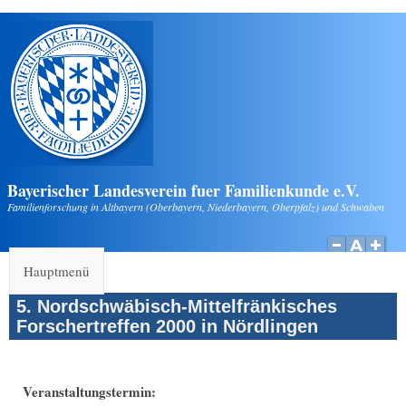
Direkt zum Inhalt
Bayerischer Landesverein fuer Familienkunde e.V.
Familienforschung in Altbayern (Oberbayern, Niederbayern, Oberpfalz) und Schwaben
Hauptmenü
5. Nordschwäbisch-Mittelfränkisches
Forschertreffen 2000 in Nördlingen
Veranstaltungstermin: