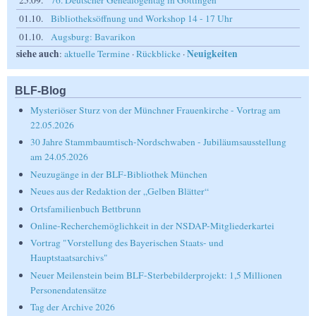
25.09.
76. Deutscher Genealogentag in Göttingen
01.10.
Bibliotheksöffnung und Workshop 14 - 17 Uhr
01.10.
Augsburg: Bavarikon
siehe auch
Neuigkeiten
:
aktuelle Termine
·
Rückblicke
·
BLF-Blog
Mysteriöser Sturz von der Münchner Frauenkirche - Vortrag am
22.05.2026
30 Jahre Stammbaumtisch-Nordschwaben - Jubiläumsausstellung
am 24.05.2026
Neuzugänge in der BLF-Bibliothek München
Neues aus der Redaktion der „Gelben Blätter“
Ortsfamilienbuch Bettbrunn
Online-Recherchemöglichkeit in der NSDAP-Mitgliederkartei
Vortrag "Vorstellung des Bayerischen Staats- und
Hauptstaatsarchivs"
Neuer Meilenstein beim BLF-Sterbebilderprojekt: 1,5 Millionen
Personendatensätze
Tag der Archive 2026