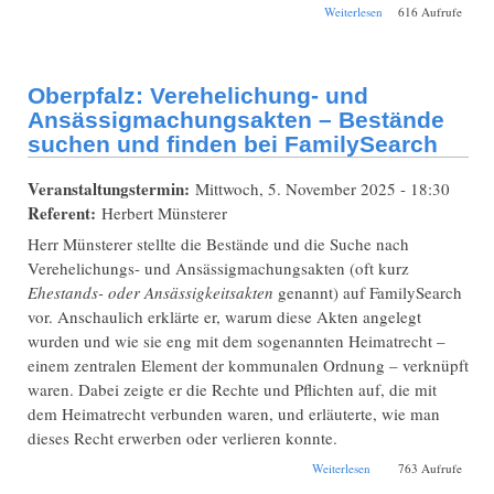
über Abschluss der
Weiterlesen
616 Aufrufe
Digitalisierung der
Schülerlisten von
Haunstetten
Oberpfalz: Verehelichung- und
Ansässigmachungsakten – Bestände
suchen und finden bei FamilySearch
Veranstaltungstermin:
Mittwoch, 5. November 2025 - 18:30
Referent:
Herbert Münsterer
Herr Münsterer stellte die Bestände und die Suche nach
Verehelichungs- und Ansässigmachungsakten (oft kurz
Ehestands- oder Ansässigkeitsakten
genannt) auf FamilySearch
vor. Anschaulich erklärte er, warum diese Akten angelegt
wurden und wie sie eng mit dem sogenannten Heimatrecht –
einem zentralen Element der kommunalen Ordnung – verknüpft
waren. Dabei zeigte er die Rechte und Pflichten auf, die mit
dem Heimatrecht verbunden waren, und erläuterte, wie man
dieses Recht erwerben oder verlieren konnte.
über Oberpfalz:
Weiterlesen
763 Aufrufe
Verehelichung- und