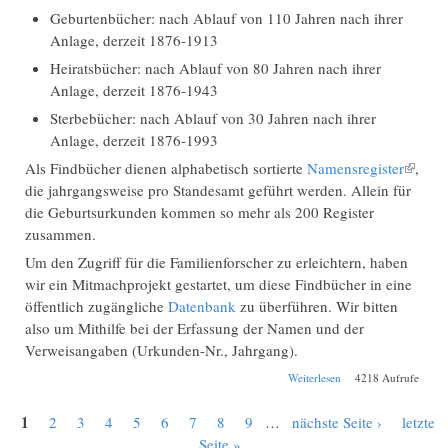
Geburtenbücher: nach Ablauf von 110 Jahren nach ihrer
Anlage, derzeit 1876-1913
Heiratsbücher: nach Ablauf von 80 Jahren nach ihrer
Anlage, derzeit 1876-1943
Sterbebücher: nach Ablauf von 30 Jahren nach ihrer
Anlage, derzeit 1876-1993
Als Findbücher dienen alphabetisch sortierte
Namensregister
(Link
,
die jahrgangsweise pro Standesamt geführt werden. Allein für
ist
die Geburtsurkunden kommen so mehr als 200 Register
extern)
zusammen.
Um den Zugriff für die Familienforscher zu erleichtern, haben
wir ein Mitmachprojekt gestartet, um diese Findbücher in eine
öffentlich zugängliche
Datenbank
zu überführen. Wir bitten
also um Mithilfe bei der Erfassung der Namen und der
Verweisangaben (Urkunden-Nr., Jahrgang).
über
Weiterlesen
4218 Aufrufe
Standesamtsregister
1
2
3
4
5
6
7
8
9
…
nächste Seite ›
letzte
Seiten
Seite »