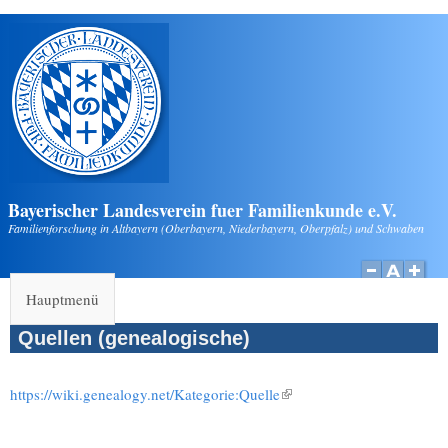
Direkt zum Inhalt
Bayerischer Landesverein fuer Familienkunde e.V.
Familienforschung in Altbayern (Oberbayern, Niederbayern, Oberpfalz) und Schwaben
Hauptmenü
Quellen (genealogische)
https://wiki.genealogy.net/Kategorie:Quelle
(Link ist extern)