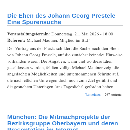
Ansässigmachungsakten
– Bestände suchen und
finden bei FamilySearch
Die Ehen des Johann Georg Prestele –
Eine Spurensuche
Veranstaltungstermin:
Donnerstag, 21. Mai 2026 - 18:00
Referent:
Michael Mautner, Mitglied im BLF
Der Vortrag aus der Praxis schildert die Suche nach den Ehen
von Johann Georg Prestele, auf die zunächst keinerlei Hinweise
vorhanden waren. Die Angaben, wann und wo diese Ehen
geschlossen wurden, fehlten völlig. Michael Mautner zeigt die
angedachten Möglichkeiten und unternommenen Schritte auf,
die nach etlichen Umwegen doch noch zum Ziel geführt und
die gesuchten Unterlagen "ans Tageslicht" gefördert haben.
über Die Ehen des
Weiterlesen
767 Aufrufe
Johann Georg
Prestele – Eine
Spurensuche
München: Die Mitmachprojekte der
Bezirksgruppe Oberbayern und deren
Präsentation im Internet