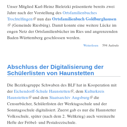
Unser Mitglied Karl-Heinz Bieletzki präsentierte bereits zwei
Jahre nach der Vorstellung des
Ortsfamilienbuches
Ortsfamilienbuch Goldburghausen
Trochtelfingen
(Link ist extern)
nun das
(Link ist extern)
(Gemeinde Riesbürg). Damit konnte eine weitere Lücke im
engen Netz der Ortsfamilienbücher im Ries und angrenzenden
Baden-Württemberg geschlossen werden.
über
Weiterlesen
594 Aufrufe
Ortsfamilienbuch
Goldburghausen
Abschluss der Digitalisierung der
Schülerlisten von Haunstetten
Die Bezirksgruppe Schwaben des BLF hat in Kooperation mit
der
Eichendorff-Schule Haunstetten
(Link ist extern)
, dem
Kulturkreis
Haunstetten
(Link ist extern)
und dem
Staatsarchiv Augsburg
(Link ist extern)
die
Censurbücher, Schülerlisten der Werktagsschule und der
Sonntagsschule digitalisiert. Zuerst gab es nur die Haunstetter
Volksschule, später (nach dem 2. Weltkrieg) auch vereinzelte
Hefte der Fröbel- und Pestalozzischule.