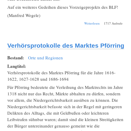
Auf ein weiteres Gedeihen dieses Vorzeigeprojekts des BLF!
(Manfred Wegele)
über Neuer
Weiterlesen
1717 Aufrufe
Meilenstein beim
BLF-
Sterbebilderprojekt:
1,5 Millionen
Verhörsprotokolle des Marktes Pförring
Personendatensätze
Bestand:
Orte und Regionen
Langtitel:
Verhörsprotokolle des Marktes Pförring für die Jahre 1616-
1622, 1627-1628 und 1686-1694
Für Pförring bedeutete die Verleihung des Marktrechts im Jahre
1318 nicht nur das Recht, Märkte abhalten zu dürfen, sondern
vor allem, die Niedergerichtsbarkeit ausüben zu können. Die
Niedergerichtsbarkeit befasste sich in der Regel mit geringeren
Delikten des Alltags, die mit Geldbußen oder leichteren
Leibstrafen sühnbar waren; damit sind die kleinen Streitigkeiten
der Bürger untereinander genauso gemeint wie die