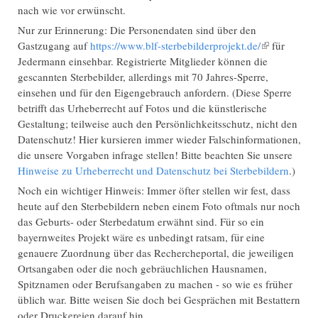
nach wie vor erwünscht.
Nur zur Erinnerung: Die Personendaten sind über den
Gastzugang auf
https://www.blf-sterbebilderprojekt.de/
(Link ist
für
Jedermann einsehbar. Registrierte Mitglieder können die
extern)
gescannten Sterbebilder, allerdings mit 70 Jahres-Sperre,
einsehen und für den Eigengebrauch anfordern. (Diese Sperre
betrifft das Urheberrecht auf Fotos und die künstlerische
Gestaltung; teilweise auch den Persönlichkeitsschutz, nicht den
Datenschutz! Hier kursieren immer wieder Falschinformationen,
die unsere Vorgaben infrage stellen! Bitte beachten Sie unsere
Hinweise zu Urheberrecht und Datenschutz bei Sterbebildern
.)
Noch ein wichtiger Hinweis: Immer öfter stellen wir fest, dass
heute auf den Sterbebildern neben einem Foto oftmals nur noch
das Geburts- oder Sterbedatum erwähnt sind. Für so ein
bayernweites Projekt wäre es unbedingt ratsam, für eine
genauere Zuordnung über das Rechercheportal, die jeweiligen
Ortsangaben oder die noch gebräuchlichen Hausnamen,
Spitznamen oder Berufsangaben zu machen - so wie es früher
üblich war. Bitte weisen Sie doch bei Gesprächen mit Bestattern
oder Druckereien darauf hin.