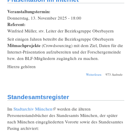
Veranstaltungstermin:
Donnerstag, 13. November 2025 - 18:00
Referent:
Winfried Müller, stv. Leiter der Bezirksgruppe Oberbayern
Seit einigen Jahren betreibt die Bezirksgruppe Oberbayern
Mitmachprojekte
(Crowdsourcing) mit dem Ziel, Daten für die
Internet-Präsentation aufzubereiten und der Forschergemeinde
bzw. den BLF-Mitgliedern zugänglich zu machen.
Hierzu gehören
über München: Die
Weiterlesen
973 Aufrufe
Mitmachprojekte
der Bezirksgruppe
Oberbayern und
deren Präsentation
Standesamtsregister
im Internet
Im
Stadtarchiv München
(Link ist extern)
werden die älteren
Personenstandsbücher des Standesamts München, der später
nach München eingegliederten Vororte sowie des Standesamtes
Pasing archiviert: