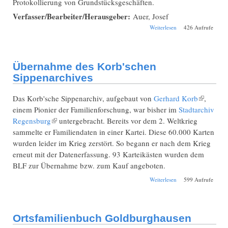
Protokollierung von Grundstücksgeschäften.
Verfasser/Bearbeiter/Herausgeber:
Auer, Josef
über
Weiterlesen
426 Aufrufe
Verhörsprotokolle
des Marktes
Pförring
Übernahme des Korb'schen
Sippenarchives
Das Korb'sche Sippenarchiv, aufgebaut von
Gerhard Korb
(Link
,
einem Pionier der Familienforschung, war bisher im
Stadtarchiv
ist
Regensburg
(Link ist extern)
untergebracht. Bereits vor dem 2. Weltkrieg
extern)
sammelte er Familiendaten in einer Kartei. Diese 60.000 Karten
wurden leider im Krieg zerstört. So begann er nach dem Krieg
erneut mit der Datenerfassung. 93 Karteikästen wurden dem
BLF zur Übernahme bzw. zum Kauf angeboten.
über Übernahme
Weiterlesen
599 Aufrufe
des Korb'schen
Sippenarchives
Ortsfamilienbuch Goldburghausen