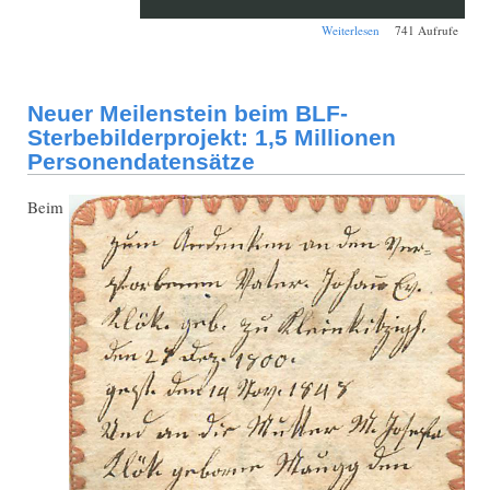
über
Weiterlesen
741 Aufrufe
Ortsfamilienbuch
Bettbrunn
Neuer Meilenstein beim BLF-
Sterbebilderprojekt: 1,5 Millionen
Personendatensätze
Beim