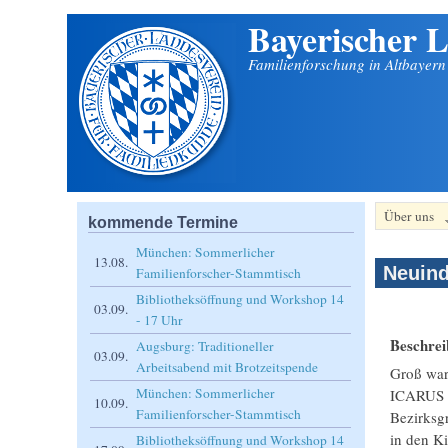
Bayerischer L
Direkt zum Inhalt
Familienforschung in Altbayer
Über uns
kommende Termine
München: Sommerlicher
13.08.
Neuind
Familienforscher-Stammtisch
Bibliotheksöffnung und Workshop 14
03.09.
- 17 Uhr
Beschre
Augsburg: Traditioneller
03.09.
Arbeitsabend mit Brotzeitspende
Groß war
München: Sommerlicher
ICARUS o
10.09.
Familienforscher-Stammtisch
Bezirksg
in den K
Bibliotheksöffnung und Workshop 14