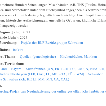
t mehrere Hundert Seiten langen Mischbänden, z.B. THS (Taufen, Heirat
ats- und Sterbefällen unter dem Buchsymbol angegeben als Nutzerkom
len verstecken sich darin gelegentlich auch wichtige Einzelkapitel an une
sten, historische Aufzeichnungen, uneheliche Geburten, kirchliche Erla
hl angezeigt werden.
Beginn (Jahr):
2021
Ende (Jahr):
2023
-Zuordnung:
Projekt der BLF-Bezirksgruppe Schwaben
Status:
inaktiv
ort Thema:
Quellen (genealogische)
Kirchenbücher, Matriken
rt Territorium:
hland
Bayern
Mittelfranken (AN, ER, ERH, FÜ, LAU, N, NEA, RH
tliches Oberbayern (FFB, GAP, LL, MB, STA, TÖL, WM)
Schwaben
hes Schwaben (KE, KF, LI, MM, MN, OA, OAL)
ch:
rcing-Projekt zur Neuindexierung der online gestellten Kirchenbücher