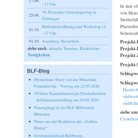
17.09.
- 17 Uhr
In den of
76. Deutscher Genealogentag in
von Heir
25.09.
Göttingen
Sterbefäl
Pfarrerli
Bibliotheksöffnung und Workshop 14
01.10.
Seitenza
- 17 Uhr
01.10.
Augsburg: Bavarikon
Projekt-
Projekt-
siehe auch
:
aktuelle Termine
·
Rückblicke
·
Neuigkeiten
Projekt
Projekt-
BLF-Blog
Schlagw
Mysteriöser Sturz von der Münchner
Schlagwo
Frauenkirche - Vortrag am 22.05.2026
Deutsc
30 Jahre Stammbaumtisch-Nordschwaben
südwes
- Jubiläumsausstellung am 24.05.2026
südlic
Neuzugänge in der BLF-Bibliothek
siehe au
München
Crowdsou
Neues aus der Redaktion der „Gelben
Blätter“
Ortsfamilienbuch Bettbrunn