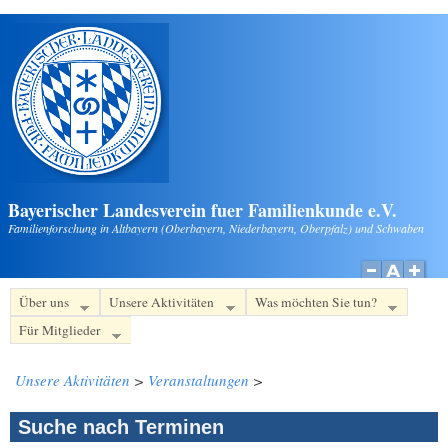
Direkt zum Inhalt
Bayerischer Landesverein fuer Familienkunde e.V.
Familienforschung in Altbayern (Oberbayern, Niederbayern, Oberpfalz) und Schwaben
Über uns
Unsere Aktivitäten
Was möchten Sie tun?
Für Mitglieder
Unsere Aktivitäten
>
Veranstaltungen
>
Suche nach Terminen