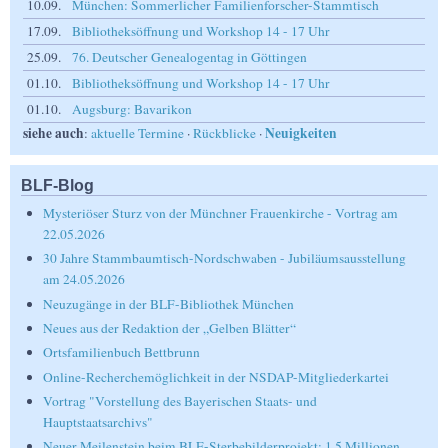
10.09.
München: Sommerlicher Familienforscher-Stammtisch
17.09.
Bibliotheksöffnung und Workshop 14 - 17 Uhr
25.09.
76. Deutscher Genealogentag in Göttingen
01.10.
Bibliotheksöffnung und Workshop 14 - 17 Uhr
01.10.
Augsburg: Bavarikon
siehe auch
Neuigkeiten
:
aktuelle Termine
·
Rückblicke
·
BLF-Blog
Mysteriöser Sturz von der Münchner Frauenkirche - Vortrag am
22.05.2026
30 Jahre Stammbaumtisch-Nordschwaben - Jubiläumsausstellung
am 24.05.2026
Neuzugänge in der BLF-Bibliothek München
Neues aus der Redaktion der „Gelben Blätter“
Ortsfamilienbuch Bettbrunn
Online-Recherchemöglichkeit in der NSDAP-Mitgliederkartei
Vortrag "Vorstellung des Bayerischen Staats- und
Hauptstaatsarchivs"
Neuer Meilenstein beim BLF-Sterbebilderprojekt: 1,5 Millionen