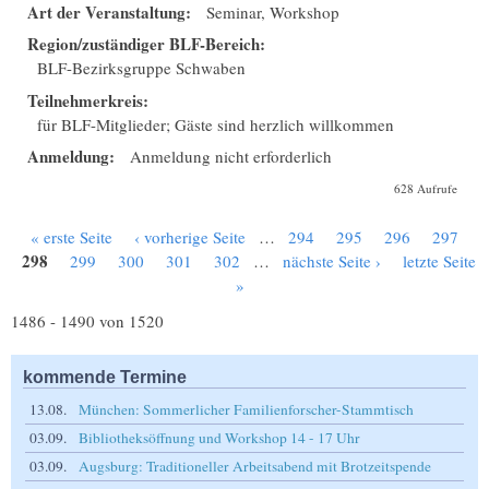
Art der Veranstaltung:
Seminar, Workshop
Region/zuständiger BLF-Bereich:
BLF-Bezirksgruppe Schwaben
Teilnehmerkreis:
für BLF-Mitglieder; Gäste sind herzlich willkommen
Anmeldung:
Anmeldung nicht erforderlich
628 Aufrufe
« erste Seite
‹ vorherige Seite
…
294
295
296
297
Seiten
298
299
300
301
302
…
nächste Seite ›
letzte Seite
»
1486 - 1490 von 1520
kommende Termine
13.08.
München: Sommerlicher Familienforscher-Stammtisch
03.09.
Bibliotheksöffnung und Workshop 14 - 17 Uhr
03.09.
Augsburg: Traditioneller Arbeitsabend mit Brotzeitspende