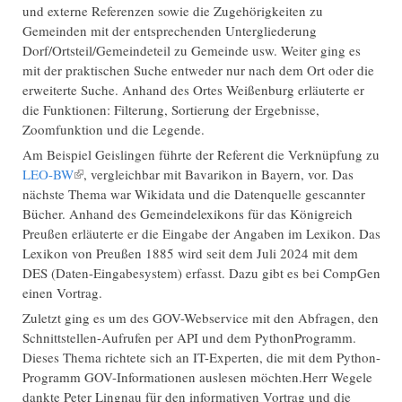
und externe Referenzen sowie die Zugehörigkeiten zu
Gemeinden mit der entsprechenden Untergliederung
Dorf/Ortsteil/Gemeindeteil zu Gemeinde usw. Weiter ging es
mit der praktischen Suche entweder nur nach dem Ort oder die
erweiterte Suche. Anhand des Ortes Weißenburg erläuterte er
die Funktionen: Filterung, Sortierung der Ergebnisse,
Zoomfunktion und die Legende.
Am Beispiel Geislingen führte der Referent die Verknüpfung zu
LEO-BW
(Link ist extern)
, vergleichbar mit Bavarikon in Bayern, vor. Das
nächste Thema war Wikidata und die Datenquelle gescannter
Bücher. Anhand des Gemeindelexikons für das Königreich
Preußen erläuterte er die Eingabe der Angaben im Lexikon. Das
Lexikon von Preußen 1885 wird seit dem Juli 2024 mit dem
DES (Daten-Eingabesystem) erfasst. Dazu gibt es bei CompGen
einen Vortrag.
Zuletzt ging es um des GOV-Webservice mit den Abfragen, den
Schnittstellen-Aufrufen per API und dem PythonProgramm.
Dieses Thema richtete sich an IT-Experten, die mit dem Python-
Programm GOV-Informationen auslesen möchten.Herr Wegele
dankte Peter Lingnau für den informativen Vortrag und die