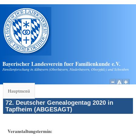
Direkt zum Inhalt
Bayerischer Landesverein fuer Familienkunde e.V.
Familienforschung in Altbayern (Oberbayern, Niederbayern, Oberpfalz) und Schwaben
Hauptmenü
72. Deutscher Genealogentag 2020 in
Tapfheim (ABGESAGT)
Veranstaltungstermin: