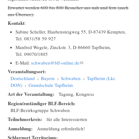
Erwartet werden 600 bis 800 Besucher aus nah und fern (auch
aus Übersee).
Kontakt
:
Sabine Scheller, Haubensteigweg 55, D-87439 Kempten,
Tel. 0831/58 59 927
Manfred Wegele, Zinckstr. 3, D-86660 Tapfheim,
Tel. 09070/1805
E-Mail:
schwaben@blf-online.de
(Link sendet E-Mail)
Veranstaltungsort:
Deutschland
›
Bayern
›
Schwaben
›
Tapfheim (Lkr.
DON)
›
Grundschule Tapfheim
Art der Veranstaltung:
Tagung, Kongress
Region/zuständiger BLF-Bereich:
BLF-Bezirksgruppe Schwaben
Teilnehmerkreis:
für alle Interessierten
Anmeldung:
Anmeldung erforderlich!
Schlagwort Territorium: