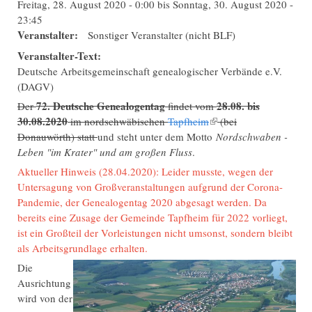
Freitag, 28. August 2020 - 0:00
bis
Sonntag, 30. August 2020 -
23:45
Veranstalter:
Sonstiger Veranstalter (nicht BLF)
Veranstalter-Text:
Deutsche Arbeitsgemeinschaft genealogischer Verbände e.V.
(DAGV)
72. Deutsche Genealogentag
28.08. bis
Der
findet vom
30.08.2020
im nordschwäbischen
Tapfheim
(Link ist extern)
(bei
Donauwörth) statt
und steht unter dem Motto
Nordschwaben -
Leben "im Krater" und am großen Fluss
.
Aktueller Hinweis (28.04.2020): Leider musste, wegen der
Untersagung von Großveranstaltungen aufgrund der Corona-
Pandemie, der Genealogentag 2020 abgesagt werden. Da
bereits eine Zusage der Gemeinde Tapfheim für 2022 vorliegt,
ist ein Großteil der Vorleistungen nicht umsonst, sondern bleibt
als Arbeitsgrundlage erhalten.
Die
Ausrichtung
wird von der