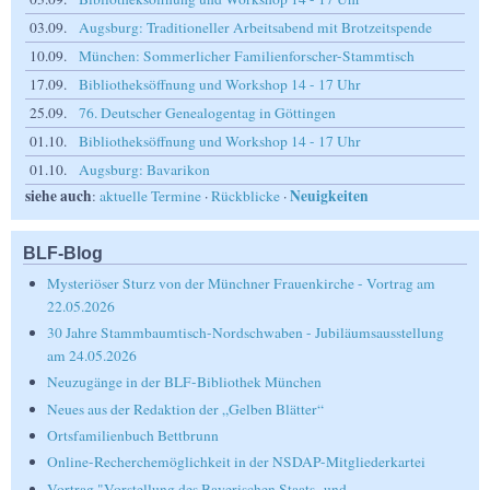
03.09.
Augsburg: Traditioneller Arbeitsabend mit Brotzeitspende
10.09.
München: Sommerlicher Familienforscher-Stammtisch
17.09.
Bibliotheksöffnung und Workshop 14 - 17 Uhr
25.09.
76. Deutscher Genealogentag in Göttingen
01.10.
Bibliotheksöffnung und Workshop 14 - 17 Uhr
01.10.
Augsburg: Bavarikon
siehe auch
Neuigkeiten
:
aktuelle Termine
·
Rückblicke
·
BLF-Blog
Mysteriöser Sturz von der Münchner Frauenkirche - Vortrag am
22.05.2026
30 Jahre Stammbaumtisch-Nordschwaben - Jubiläumsausstellung
am 24.05.2026
Neuzugänge in der BLF-Bibliothek München
Neues aus der Redaktion der „Gelben Blätter“
Ortsfamilienbuch Bettbrunn
Online-Recherchemöglichkeit in der NSDAP-Mitgliederkartei
Vortrag "Vorstellung des Bayerischen Staats- und