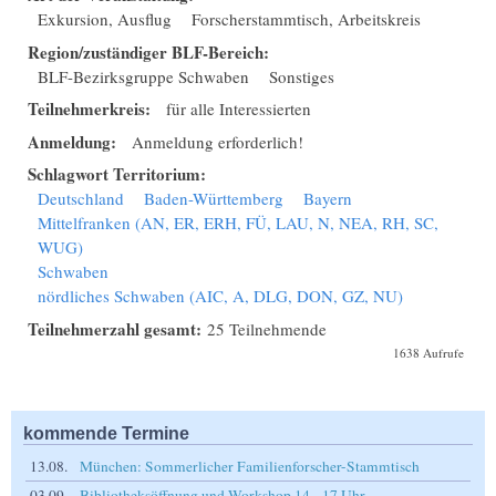
Exkursion, Ausflug
Forscherstammtisch, Arbeitskreis
Region/zuständiger BLF-Bereich:
BLF-Bezirksgruppe Schwaben
Sonstiges
Teilnehmerkreis:
für alle Interessierten
Anmeldung:
Anmeldung erforderlich!
Schlagwort Territorium:
Deutschland
Baden-Württemberg
Bayern
Mittelfranken (AN, ER, ERH, FÜ, LAU, N, NEA, RH, SC,
WUG)
Schwaben
nördliches Schwaben (AIC, A, DLG, DON, GZ, NU)
Teilnehmerzahl gesamt:
25 Teilnehmende
1638 Aufrufe
kommende Termine
13.08.
München: Sommerlicher Familienforscher-Stammtisch
03.09.
Bibliotheksöffnung und Workshop 14 - 17 Uhr