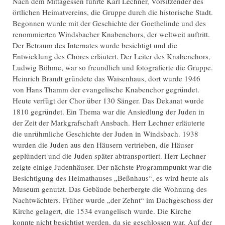
Nach dem Mittagessen führte Karl Lechner, Vorsitzender des
örtlichen Heimatvereins, die Gruppe durch die historische Stadt.
Begonnen wurde mit der Geschichte der Goethelinde und des
renommierten Windsbacher Knabenchors, der weltweit auftritt.
Der Betraum des Internates wurde besichtigt und die
Entwicklung des Chores erläutert. Der Leiter des Knabenchors,
Ludwig Böhme, war so freundlich und fotografierte die Gruppe.
Heinrich Brandt gründete das Waisenhaus, dort wurde 1946
von Hans Thamm der evangelische Knabenchor gegründet.
Heute verfügt der Chor über 130 Sänger. Das Dekanat wurde
1810 gegründet. Ein Thema war die Ansiedlung der Juden in
der Zeit der Markgrafschaft Ansbach. Herr Lechner erläuterte
die unrühmliche Geschichte der Juden in Windsbach. 1938
wurden die Juden aus den Häusern vertrieben, die Häuser
geplündert und die Juden später abtransportiert. Herr Lechner
zeigte einige Judenhäuser. Der nächste Programmpunkt war die
Besichtigung des Heimathauses „Beßnhaus“, es wird heute als
Museum genutzt. Das Gebäude beherbergte die Wohnung des
Nachtwächters. Früher wurde „der Zehnt“ im Dachgeschoss der
Kirche gelagert, die 1534 evangelisch wurde. Die Kirche
konnte nicht besichtigt werden, da sie geschlossen war. Auf der