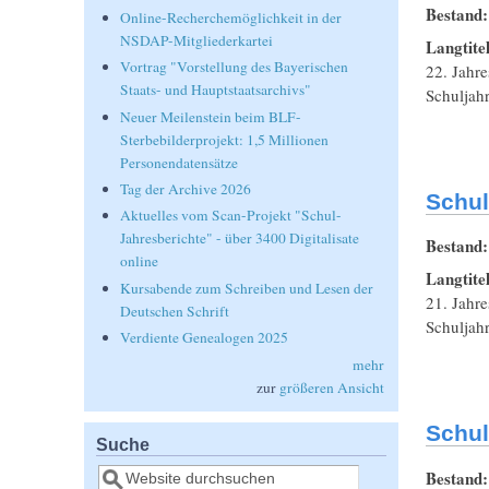
Bestand
Online-Recherchemöglichkeit in der
NSDAP-Mitgliederkartei
Langtite
Vortrag "Vorstellung des Bayerischen
22. Jahre
Staats- und Hauptstaatsarchivs"
Schuljah
Neuer Meilenstein beim BLF-
Sterbebilderprojekt: 1,5 Millionen
Personendatensätze
Tag der Archive 2026
Schul
Aktuelles vom Scan-Projekt "Schul-
Jahresberichte" - über 3400 Digitalisate
Bestand
online
Langtite
Kursabende zum Schreiben und Lesen der
21. Jahre
Deutschen Schrift
Schuljah
Verdiente Genealogen 2025
mehr
zur
größeren Ansicht
Schul
Suche
Suche
Bestand