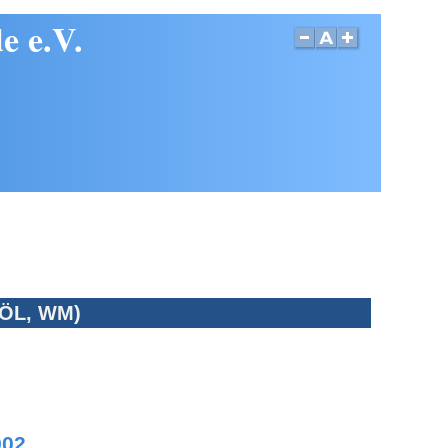
e e.V.
TÖL, WM)
02.