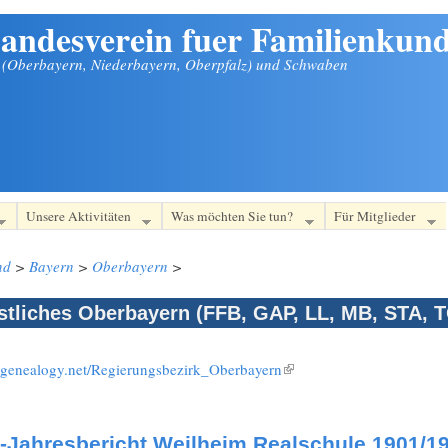
andesverein fuer Familienkund
n (Oberbayern, Niederbayern, Oberpfalz) und Schwaben
Unsere Aktivitäten
Was möchten Sie tun?
Für Mitglieder
nd
>
Bayern
>
Oberbayern
>
tliches Oberbayern (FFB, GAP, LL, MB, STA, 
i.genealogy.net/Regierungsbezirk_Oberbayern
(Link ist extern)
-Jahresbericht Weilheim Realschule 1901/19