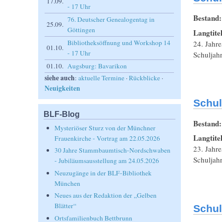
17.09.
- 17 Uhr
Bestand
76. Deutscher Genealogentag in
25.09.
Göttingen
Langtite
Bibliotheksöffnung und Workshop 14
24. Jahre
01.10.
- 17 Uhr
Schuljah
01.10.
Augsburg: Bavarikon
siehe auch
:
aktuelle Termine
·
Rückblicke
·
Neuigkeiten
Schul
BLF-Blog
Bestand
Mysteriöser Sturz von der Münchner
Langtite
Frauenkirche - Vortrag am 22.05.2026
23. Jahre
30 Jahre Stammbaumtisch-Nordschwaben
Schuljah
- Jubiläumsausstellung am 24.05.2026
Neuzugänge in der BLF-Bibliothek
München
Neues aus der Redaktion der „Gelben
Blätter“
Schul
Ortsfamilienbuch Bettbrunn