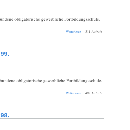
bundene obligatorische gewerbliche Fortbildungsschule.
über Schul-
Weiterlesen
511 Aufrufe
Jahresbericht
Weilheim
Realschule
1899/1900.
99.
rbundene obligatorische gewerbliche Fortbildungsschule.
über Schul-
Weiterlesen
498 Aufrufe
Jahresbericht
Weilheim
Realschule
1898/1899.
98.