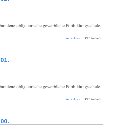
rbundene obligatorische gewerbliche Fortbildungsschule.
über Schul-
Weiterlesen
497 Aufrufe
Jahresbericht
Weilheim
Realschule
1901/1902.
01.
rbundene obligatorische gewerbliche Fortbildungsschule.
über Schul-
Weiterlesen
497 Aufrufe
Jahresbericht
Weilheim
Realschule
1900/1901.
00.