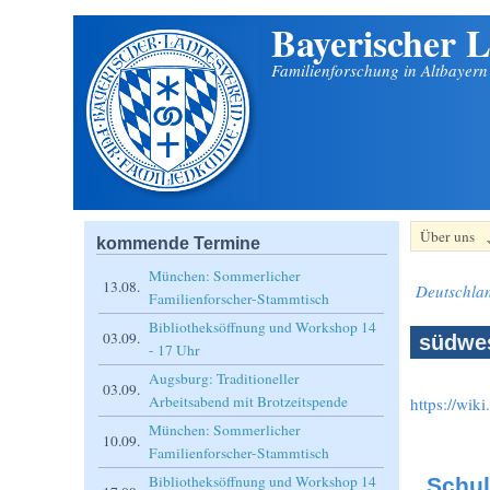
Bayerischer L
Direkt zum Inhalt
Familienforschung in Altbayer
Über uns
kommende Termine
München: Sommerlicher
13.08.
Deutschla
Familienforscher-Stammtisch
Bibliotheksöffnung und Workshop 14
03.09.
südwes
- 17 Uhr
Augsburg: Traditioneller
03.09.
Arbeitsabend mit Brotzeitspende
https://wik
München: Sommerlicher
10.09.
Familienforscher-Stammtisch
Bibliotheksöffnung und Workshop 14
Schul