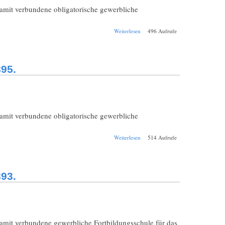
damit verbundene obligatorische gewerbliche
über Schul-
Weiterlesen
496 Aufrufe
Jahresbericht
Weilheim
Realschule
1895/1896.
95.
damit verbundene obligatorische gewerbliche
über Schul-
Weiterlesen
514 Aufrufe
Jahresbericht
Weilheim
Realschule
1894/1895.
93.
damit verbundene gewerbliche Fortbildungsschule für das