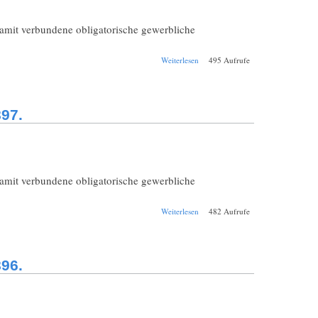
damit verbundene obligatorische gewerbliche
über Schul-
Weiterlesen
495 Aufrufe
Jahresbericht
Weilheim
Realschule
1897/1898.
97.
damit verbundene obligatorische gewerbliche
über Schul-
Weiterlesen
482 Aufrufe
Jahresbericht
Weilheim
Realschule
1896/1897.
96.