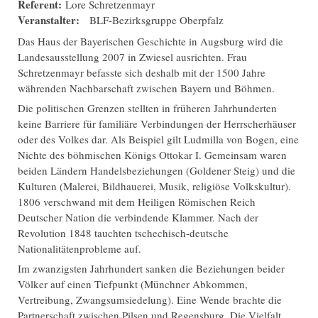
Referent:
Lore Schretzenmayr
Veranstalter:
BLF-Bezirksgruppe Oberpfalz
Das Haus der Bayerischen Geschichte in Augsburg wird die
Landesausstellung 2007 in Zwiesel ausrichten. Frau
Schretzenmayr befasste sich deshalb mit der 1500 Jahre
währenden Nachbarschaft zwischen Bayern und Böhmen.
Die politischen Grenzen stellten in früheren Jahrhunderten
keine Barriere für familiäre Verbindungen der Herrscherhäuser
oder des Volkes dar. Als Beispiel gilt Ludmilla von Bogen, eine
Nichte des böhmischen Königs Ottokar I. Gemeinsam waren
beiden Ländern Handelsbeziehungen (Goldener Steig) und die
Kulturen (Malerei, Bildhauerei, Musik, religiöse Volkskultur).
1806 verschwand mit dem Heiligen Römischen Reich
Deutscher Nation die verbindende Klammer. Nach der
Revolution 1848 tauchten tschechisch-deutsche
Nationalitätenprobleme auf.
Im zwanzigsten Jahrhundert sanken die Beziehungen beider
Völker auf einen Tiefpunkt (Münchner Abkommen,
Vertreibung, Zwangsumsiedelung). Eine Wende brachte die
Partnerschaft zwischen Pilsen und Regensburg. Die Vielfalt