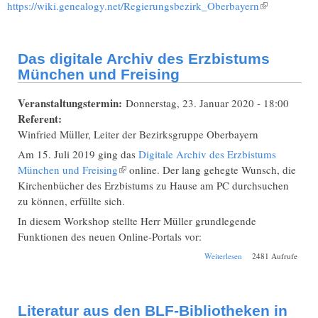
https://wiki.genealogy.net/Regierungsbezirk_Oberbayern
(Link ist
extern)
Das digitale Archiv des Erzbistums
München und Freising
Veranstaltungstermin:
Donnerstag, 23. Januar 2020 - 18:00
Referent:
Winfried Müller, Leiter der Bezirksgruppe Oberbayern
Am 15. Juli 2019 ging das
Digitale Archiv des Erzbistums
München und Freising
(Link ist extern)
online. Der lang gehegte Wunsch, die
Kirchenbücher des Erzbistums zu Hause am PC durchsuchen
zu können, erfüllte sich.
In diesem Workshop stellte Herr Müller grundlegende
Funktionen des neuen Online-Portals vor:
über Das digitale
Weiterlesen
2481 Aufrufe
Archiv des
Erzbistums
München und
Freising
Literatur aus den BLF-Bibliotheken in