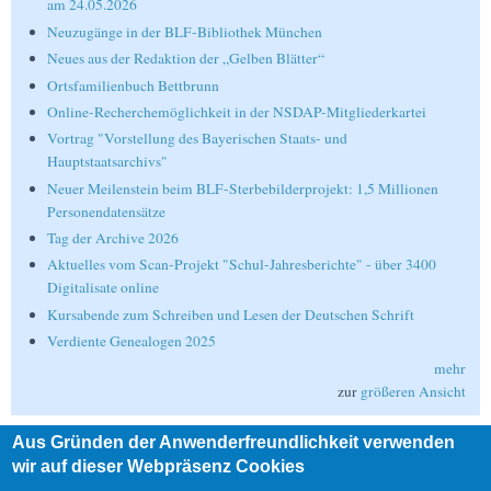
am 24.05.2026
Neuzugänge in der BLF-Bibliothek München
Neues aus der Redaktion der „Gelben Blätter“
Ortsfamilienbuch Bettbrunn
Online-Recherchemöglichkeit in der NSDAP-Mitgliederkartei
Vortrag "Vorstellung des Bayerischen Staats- und
Hauptstaatsarchivs"
Neuer Meilenstein beim BLF-Sterbebilderprojekt: 1,5 Millionen
Personendatensätze
Tag der Archive 2026
Aktuelles vom Scan-Projekt "Schul-Jahresberichte" - über 3400
Digitalisate online
Kursabende zum Schreiben und Lesen der Deutschen Schrift
Verdiente Genealogen 2025
mehr
zur
größeren Ansicht
Aus Gründen der Anwenderfreundlichkeit verwenden
Suche
wir auf dieser Webpräsenz Cookies
Suche