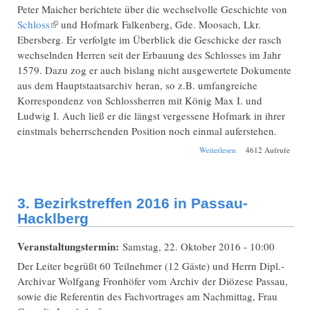
Peter Maicher berichtete über die wechselvolle Geschichte von
Schloss
(Link ist extern)
und Hofmark Falkenberg, Gde. Moosach, Lkr.
Ebersberg. Er verfolgte im Überblick die Geschicke der rasch
wechselnden Herren seit der Erbauung des Schlosses im Jahr
1579. Dazu zog er auch bislang nicht ausgewertete Dokumente
aus dem Hauptstaatsarchiv heran, so z.B. umfangreiche
Korrespondenz von Schlossherren mit König Max I. und
Ludwig I. Auch ließ er die längst vergessene Hofmark in ihrer
einstmals beherrschenden Position noch einmal auferstehen.
über Herrschaft und
Weiterlesen
4612 Aufrufe
Herrschaften auf
Schloss Falkenberg -
Von Schöttls,
Wämpels,
3. Bezirkstreffen 2016 in Passau-
Hofstettens,
Grundners,
Hacklberg
Pappenheimers u.a.
Veranstaltungstermin:
Samstag, 22. Oktober 2016 - 10:00
Der Leiter begrüßt 60 Teilnehmer (12 Gäste) und Herrn Dipl.-
Archivar Wolfgang Fronhöfer vom Archiv der Diözese Passau,
sowie die Referentin des Fachvortrages am Nachmittag, Frau