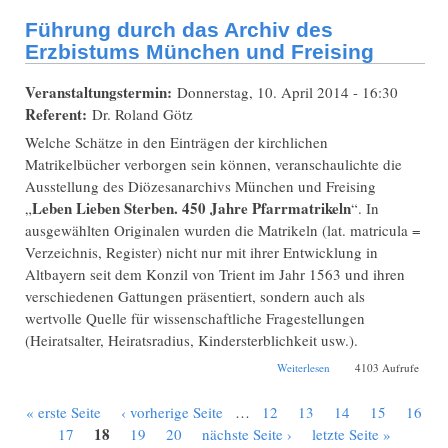
Diözesanarchiv
Führung durch das Archiv des
Erzbistums München und Freising
Veranstaltungstermin:
Donnerstag, 10. April 2014 - 16:30
Referent:
Dr. Roland Götz
Welche Schätze in den Einträgen der kirchlichen
Matrikelbücher verborgen sein können, veranschaulichte die
Ausstellung des Diözesanarchivs München und Freising
Leben Lieben Sterben. 450 Jahre
Pfarrmatrikeln
„
“. In
ausgewählten Originalen wurden die Matrikeln (lat. matricula =
Verzeichnis, Register) nicht nur mit ihrer Entwicklung in
Altbayern seit dem Konzil von Trient im Jahr 1563 und ihren
verschiedenen Gattungen präsentiert, sondern auch als
wertvolle Quelle für wissenschaftliche Fragestellungen
(Heiratsalter, Heiratsradius, Kindersterblichkeit usw.).
über Führung durch
Weiterlesen
4103 Aufrufe
das Archiv des
Erzbistums München
« erste Seite
‹ vorherige Seite
…
12
13
14
15
16
und Freising
Seiten
18
17
19
20
nächste Seite ›
letzte Seite »