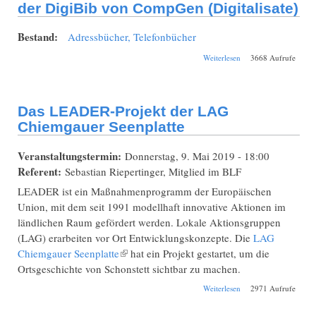
der DigiBib von CompGen (Digitalisate)
Bestand:
Adressbücher, Telefonbücher
über Literatur aus
Weiterlesen
3668 Aufrufe
den BLF-
Bibliotheken in der
DigiBib von
CompGen
Das LEADER-Projekt der LAG
(Digitalisate)
Chiemgauer Seenplatte
Veranstaltungstermin:
Donnerstag, 9. Mai 2019 - 18:00
Referent:
Sebastian Riepertinger, Mitglied im BLF
LEADER ist ein Maßnahmenprogramm der Europäischen
Union, mit dem seit 1991 modellhaft innovative Aktionen im
ländlichen Raum gefördert werden. Lokale Aktionsgruppen
(LAG) erarbeiten vor Ort Entwicklungskonzepte. Die
LAG
Chiemgauer Seenplatte
(Link ist extern)
hat ein Projekt gestartet, um die
Ortsgeschichte von Schonstett sichtbar zu machen.
über Das LEADER-
Weiterlesen
2971 Aufrufe
Projekt der LAG
Chiemgauer