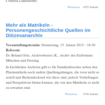
Cornelia Landsdorfer.
über 3.
Weiterlesen
4355 Aufrufe
Bezirkstreffen 2016
in Passau-Hacklberg
Mehr als Matrikeln -
Personengeschichtliche Quellen im
Diözesanarchiv
Veranstaltungstermin:
Donnerstag, 15. Januar 2015 - 16:30
Referent:
Dr. Roland Götz, Archivoberrat i.K., Archiv des Erzbistums
München und Freising
In kirchlichen Archiven gibt es für Familienforscher neben den
Pfarrmatrikeln noch andere Quellengattungen, die zwar nicht so
seriell und flächendeckend wie diese sind, jedoch Vertiefungen
und Perspektiven bieten können, die von den Matrikeln so nicht
zu erwarten sind.
über Mehr als
Weiterlesen
4726 Aufrufe
Matrikeln -
Personengeschichtliche
Quellen im