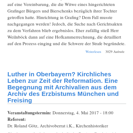
auf eine Vereinbarung, die die Witwe eines hingerichteten
Grafinger Bürgers und Bierschenks bezüglich ihrer Tochter
getroffen hatte. Hinrichtung in Grafing? Dem Fall musste
nachgegangen werden! Jedoch, die Suche nach Gerichtsakten
zu dem Verfahren blieb ergebnislos. Eher zufällig stieß Herr
Weilnböck dann auf eine Hofkammerrechnung, die detailliert
auf den Prozess einging und die Schwere der Strafe begründete.
über Die
Weiterlesen
3029 Aufrufe
Hinrichtung des
Grafinger Bürgers
Paulus Hueber im
Jahre 1711. Ein Fall
Luther in Oberbayern? Kirchliches
von Gotteslästerung
und seine Folgen.
Leben zur Zeit der Reformation. Eine
Begegnung mit Archivalien aus dem
Archiv des Erzbistums München und
Freising
Veranstaltungstermin:
Donnerstag, 4. Mai 2017 - 18:00
Referent:
Dr. Roland Götz, Archivoberrat i.K., Kirchenhistoriker