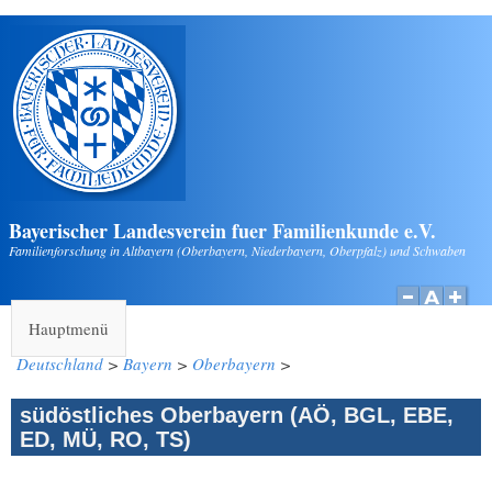
Direkt zum Inhalt
Bayerischer Landesverein fuer Familienkunde e.V.
Familienforschung in Altbayern (Oberbayern, Niederbayern, Oberpfalz) und Schwaben
Hauptmenü
Deutschland
>
Bayern
>
Oberbayern
>
südöstliches Oberbayern (AÖ, BGL, EBE,
ED, MÜ, RO, TS)