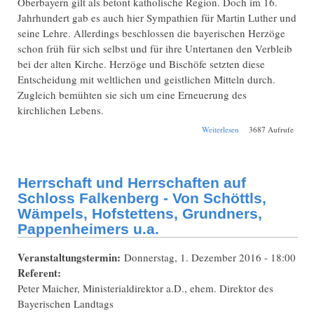
Oberbayern gilt als betont katholische Region. Doch im 16.
Jahrhundert gab es auch hier Sympathien für Martin Luther und
seine Lehre. Allerdings beschlossen die bayerischen Herzöge
schon früh für sich selbst und für ihre Untertanen den Verbleib
bei der alten Kirche. Herzöge und Bischöfe setzten diese
Entscheidung mit weltlichen und geistlichen Mitteln durch.
Zugleich bemühten sie sich um eine Erneuerung des
kirchlichen Lebens.
über Luther in
Weiterlesen
3687 Aufrufe
Oberbayern?
Kirchliches Leben
zur Zeit der
Reformation. Eine
Herrschaft und Herrschaften auf
Begegnung mit
Archivalien aus dem
Schloss Falkenberg - Von Schöttls,
Archiv des
Wämpels, Hofstettens, Grundners,
Erzbistums
Pappenheimers u.a.
München und
Freising
Veranstaltungstermin:
Donnerstag, 1. Dezember 2016 - 18:00
Referent:
Peter Maicher, Ministerialdirektor a.D., ehem. Direktor des
Bayerischen Landtags