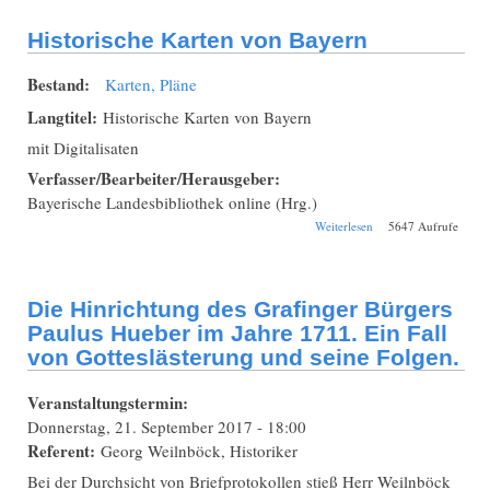
Seenplatte
Historische Karten von Bayern
Bestand:
Karten, Pläne
Langtitel:
Historische Karten von Bayern
mit Digitalisaten
Verfasser/Bearbeiter/Herausgeber:
Bayerische Landesbibliothek online (Hrg.)
über Historische
Weiterlesen
5647 Aufrufe
Karten von Bayern
Die Hinrichtung des Grafinger Bürgers
Paulus Hueber im Jahre 1711. Ein Fall
von Gotteslästerung und seine Folgen.
Veranstaltungstermin:
Donnerstag, 21. September 2017 - 18:00
Referent:
Georg Weilnböck, Historiker
Bei der Durchsicht von Briefprotokollen stieß Herr Weilnböck