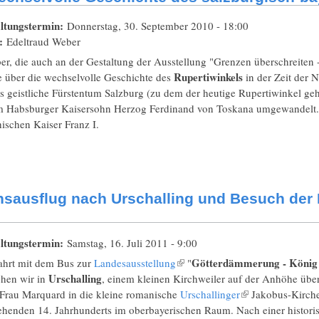
ltungstermin:
Donnerstag, 30. September 2010 - 18:00
t:
Edeltraud Weber
r, die auch an der Gestaltung der Ausstellung "Grenzen überschreiten 
Rupertiwinkels
e über die wechselvolle Geschichte des
in der Zeit der 
s geistliche Fürstentum Salzburg (zu dem der heutige Rupertiwinkel ge
m Habsburger Kaisersohn Herzog Ferdinand von Toskana umgewandelt.
hischen Kaiser Franz I.
nsausflug nach Urschalling und Besuch der
ltungstermin:
Samstag, 16. Juli 2011 - 9:00
Götterdämmerung - König 
ahrt mit dem Bus zur
Landesausstellung
(Link ist extern)
"
Urschalling
chen wir in
, einem kleinen Kirchweiler auf der Anhöhe übe
 Frau Marquard in die kleine romanische
Urschallinger
(Link ist extern)
Jakobus-Kirche 
ehenden 14. Jahrhunderts im oberbayerischen Raum. Nach einer histori