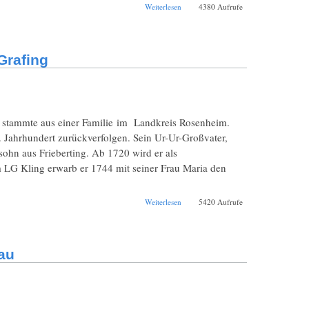
über Vereinsausflug
Weiterlesen
4380 Aufrufe
zur Bayerischen
Landesausstellung
2012 nach Burghausen
Grafing
, stammte aus einer Familie im Landkreis Rosenheim.
7. Jahrhundert zurückverfolgen. Sein Ur-Ur-Großvater,
sohn aus Frieberting. Ab 1720 wird er als
LG Kling erwarb er 1744 mit seiner Frau Maria den
über Die Zimmerer –
Weiterlesen
5420 Aufrufe
und Baumeister –
Riepertinger in Grafing
au