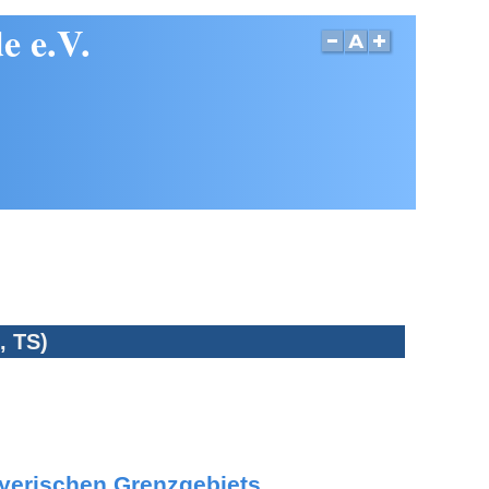
e e.V.
, TS)
ayerischen Grenzgebiets