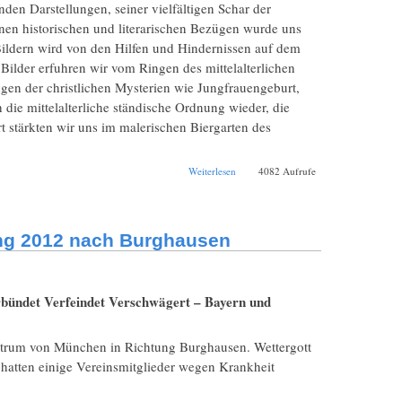
den Darstellungen, seiner vielfältigen Schar der
nen historischen und literarischen Bezügen wurde uns
 Bildern wird von den Hilfen und Hindernissen auf dem
Bilder erfuhren wir vom Ringen des mittelalterlichen
gen der christlichen Mysterien wie Jungfrauengeburt,
h die mittelalterliche ständische Ordnung wieder, die
rt stärkten wir uns im malerischen Biergarten des
über Vereinsausflug
Weiterlesen
4082 Aufrufe
nach Urschalling und
Besuch der
Bayerischen
Landesausstellung
ung 2012 nach Burghausen
2011
rbündet Verfeindet Verschwägert – Bayern und
ntrum von München in Richtung Burghausen. Wettergott
r hatten einige Vereinsmitglieder wegen Krankheit