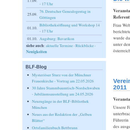
17.09.
- 17 Uhr
Veransta
76. Deutscher Genealogentag in
25.09.
Referen
Göttingen
Frau Webe
Bibliotheksöffnung und Workshop 14
01.10.
- 17 Uhr
berichtet
wurde da
01.10.
Augsburg: Bavarikon
unter de
siehe auch
:
aktuelle Termine
·
Rückblicke
·
österreic
Neuigkeiten
BLF-Blog
Mysteriöser Sturz von der Münchner
Verei
Frauenkirche - Vortrag am 22.05.2026
2011
30 Jahre Stammbaumtisch-Nordschwaben
- Jubiläumsausstellung am 24.05.2026
Veransta
Neuzugänge in der BLF-Bibliothek
Unsere F
München
unterbra
Neues aus der Redaktion der „Gelben
Führerin
Blätter“
des ausg
Ortsfamilienbuch Bettbrunn