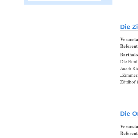
Die Z
Veransta
Referen
Barthol
Die Famil
Jacob Rie
„Zimmerm
Zöttlhof 
Die O
Veransta
Referen