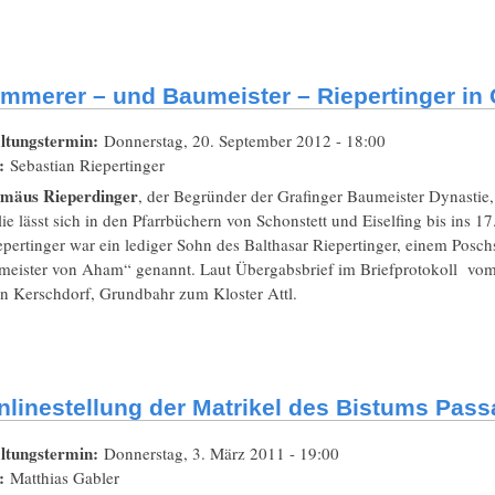
immerer – und Baumeister – Riepertinger in 
ltungstermin:
Donnerstag, 20. September 2012 - 18:00
t:
Sebastian Riepertinger
omäus Rieperdinger
, der Begründer der Grafinger Baumeister Dynastie
ie lässt sich in den Pfarrbüchern von Schonstett und Eiselfing bis ins 1
pertinger war ein lediger Sohn des Balthasar Riepertinger, einem Posch
eister von Aham“ genannt. Laut Übergabsbrief im Briefprotokoll vom 
in Kerschdorf, Grundbahr zum Kloster Attl.
nlinestellung der Matrikel des Bistums Pass
ltungstermin:
Donnerstag, 3. März 2011 - 19:00
t:
Matthias Gabler