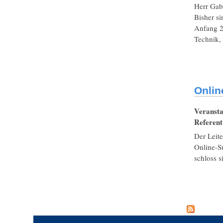
Herr Gabl
Bisher si
Anfang 20
Technik,
Onlin
Veransta
Referen
Der Leite
Online-Su
schloss s
Seiten