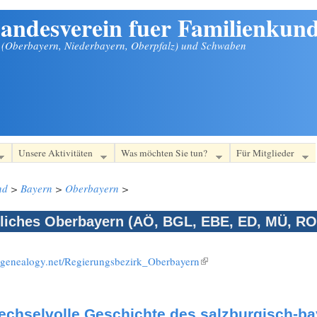
andesverein fuer Familienkund
n (Oberbayern, Niederbayern, Oberpfalz) und Schwaben
Unsere Aktivitäten
Was möchten Sie tun?
Für Mitglieder
nd
>
Bayern
>
Oberbayern
>
liches Oberbayern (AÖ, BGL, EBE, ED, MÜ, RO
i.genealogy.net/Regierungsbezirk_Oberbayern
(Link ist extern)
echselvolle Geschichte des salzburgisch-b