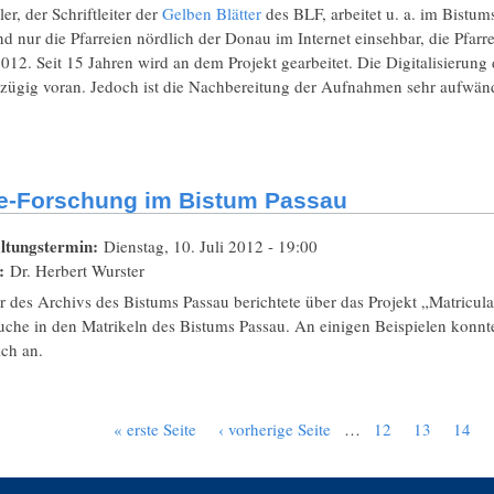
er, der Schriftleiter der
Gelben Blätter
des BLF, arbeitet u. a. im Bistu
nd nur die Pfarreien nördlich der Donau im Internet einsehbar, die Pfarr
12. Seit 15 Jahren wird an dem Projekt gearbeitet. Die Digitalisierun
 zügig voran. Jedoch ist die Nachbereitung der Aufnahmen sehr aufwän
e-Forschung im Bistum Passau
ltungstermin:
Dienstag, 10. Juli 2012 - 19:00
t:
Dr. Herbert Wurster
r des Archivs des Bistums Passau berichtete über das Projekt „Matricu
che in den Matrikeln des Bistums Passau. An einigen Beispielen konnte
ich an.
« erste Seite
‹ vorherige Seite
…
12
13
14