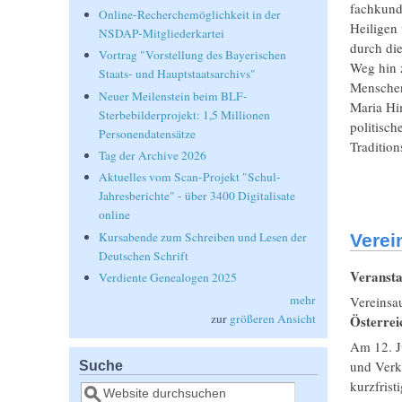
fachkundi
Online-Recherchemöglichkeit in der
Heiligen 
NSDAP-Mitgliederkartei
durch die
Vortrag "Vorstellung des Bayerischen
Weg hin z
Staats- und Hauptstaatsarchivs"
Menschen
Neuer Meilenstein beim BLF-
Maria Him
Sterbebilderprojekt: 1,5 Millionen
politisch
Personendatensätze
Tradition
Tag der Archive 2026
Aktuelles vom Scan-Projekt "Schul-
Jahresberichte" - über 3400 Digitalisate
online
Kursabende zum Schreiben und Lesen der
Verei
Deutschen Schrift
Veransta
Verdiente Genealogen 2025
mehr
Vereinsa
zur
größeren Ansicht
Österre
Am 12. J
Suche
und Verke
kurzfrist
Suche