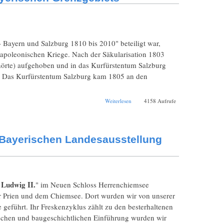
- Bayern und Salzburg 1810 bis 2010" beteiligt war,
Napoleonischen Kriege. Nach der Säkularisation 1803
hörte) aufgehoben und in das Kurfürstentum Salzburg
 Das Kurfürstentum Salzburg kam 1805 an den
über Die wechselvolle
Weiterlesen
4158 Aufrufe
Geschichte des
salzburgisch-
bayerischen
Grenzgebiets
 Bayerischen Landesausstellung
Ludwig II.
" im Neuen Schloss Herrenchiemsee
r Prien und dem Chiemsee. Dort wurden wir von unserer
geführt. Ihr Freskenzyklus zählt zu den besterhaltenen
schen und baugeschichtlichen Einführung wurden wir