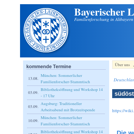
Bayerischer L
Direkt zum Inhalt
Familienforschung in Altbayer
Über uns
kommende Termine
München: Sommerlicher
13.08.
Deutschla
Familienforscher-Stammtisch
Bibliotheksöffnung und Workshop 14
03.09.
südöst
- 17 Uhr
Augsburg: Traditioneller
03.09.
Arbeitsabend mit Brotzeitspende
https://wik
München: Sommerlicher
10.09.
Familienforscher-Stammtisch
Bibliotheksöffnung und Workshop 14
Die w