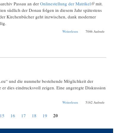
msarchiv Passau an der
Onlinestellung der Matrikel
(Link ist
mit.
eien südlich der Donau folgen in diesem Jahr spätestens
extern)
g der Kirchenbücher geht inzwischen, dank moderner
dig.
über Die
Weiterlesen
7046 Aufrufe
Onlinestellung der
Matrikel des Bistums
Passau
la.eu“ und die nunmehr bestehende Möglichkeit der
 er dies eindrucksvoll zeigen. Eine angeregte Diskussion
über Online-Forschung
Weiterlesen
5162 Aufrufe
im Bistum Passau
20
15
16
17
18
19