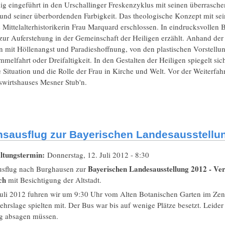
g eingeführt in den Urschallinger Freskenzyklus mit seinen überraschen
und seiner überbordenden Farbigkeit. Das theologische Konzept mit sei
 Mittelalterhistorikerin Frau Marquard erschlossen. In eindrucksvollen
ur Auferstehung in der Gemeinschaft der Heiligen erzählt. Anhand der 
 mit Höllenangst und Paradieshoffnung, von den plastischen Vorstellun
melfahrt oder Dreifaltigkeit. In den Gestalten der Heiligen spiegelt sic
e Situation und die Rolle der Frau in Kirche und Welt. Vor der Weiterfah
swirtshauses Mesner Stub'n.
nsausflug zur Bayerischen Landesausstell
ltungstermin:
Donnerstag, 12. Juli 2012 - 8:30
Bayerischen Landesausstellung 2012 - Ve
usflug nach Burghausen zur
ich
mit Besichtigung der Altstadt.
uli 2012 fuhren wir um 9:30 Uhr vom Alten Botanischen Garten im Ze
hrslage spielten mit. Der Bus war bis auf wenige Plätze besetzt. Leide
ig absagen müssen.