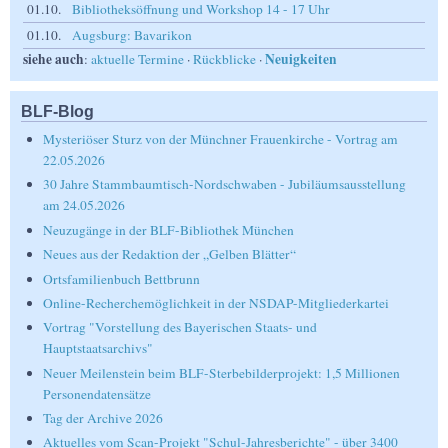
01.10.
Bibliotheksöffnung und Workshop 14 - 17 Uhr
01.10.
Augsburg: Bavarikon
siehe auch
Neuigkeiten
:
aktuelle Termine
·
Rückblicke
·
BLF-Blog
Mysteriöser Sturz von der Münchner Frauenkirche - Vortrag am
22.05.2026
30 Jahre Stammbaumtisch-Nordschwaben - Jubiläumsausstellung
am 24.05.2026
Neuzugänge in der BLF-Bibliothek München
Neues aus der Redaktion der „Gelben Blätter“
Ortsfamilienbuch Bettbrunn
Online-Recherchemöglichkeit in der NSDAP-Mitgliederkartei
Vortrag "Vorstellung des Bayerischen Staats- und
Hauptstaatsarchivs"
Neuer Meilenstein beim BLF-Sterbebilderprojekt: 1,5 Millionen
Personendatensätze
Tag der Archive 2026
Aktuelles vom Scan-Projekt "Schul-Jahresberichte" - über 3400