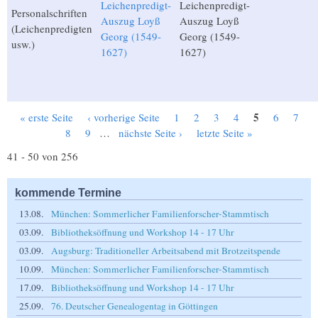
Leichenpredigt-
Leichenpredigt-
Personalschriften
Auszug Loyß
Auszug Loyß
(Leichenpredigten
Georg (1549-
Georg (1549-
usw.)
1627)
1627)
5
« erste Seite
‹ vorherige Seite
1
2
3
4
6
7
Seiten
8
9
…
nächste Seite ›
letzte Seite »
41 - 50 von 256
kommende Termine
13.08.
München: Sommerlicher Familienforscher-Stammtisch
03.09.
Bibliotheksöffnung und Workshop 14 - 17 Uhr
03.09.
Augsburg: Traditioneller Arbeitsabend mit Brotzeitspende
10.09.
München: Sommerlicher Familienforscher-Stammtisch
17.09.
Bibliotheksöffnung und Workshop 14 - 17 Uhr
25.09.
76. Deutscher Genealogentag in Göttingen