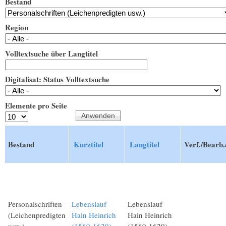
Bestand
Region
Volltextsuche über Langtitel
Digitalisat: Status Volltextsuche
Elemente pro Seite
Bestand
Kurztitel
Langtitel
Verf./Bearb.
Personalschriften
Lebenslauf
Lebenslauf
(Leichenpredigten
Hain Heinrich
Hain Heinrich