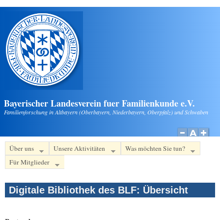
Direkt zum Inhalt
Bayerischer Landesverein fuer Familienkunde e.V.
Familienforschung in Altbayern (Oberbayern, Niederbayern, Oberpfalz) und Schwaben
Über uns
Unsere Aktivitäten
Was möchten Sie tun?
Für Mitglieder
Digitale Bibliothek des BLF: Übersicht