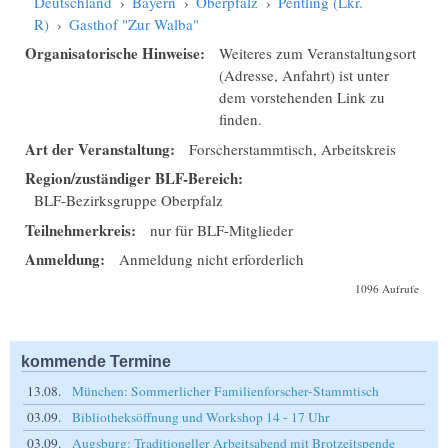
Deutschland
›
Bayern
›
Oberpfalz
›
Pentling (Lkr.
R)
›
Gasthof "Zur Walba"
Organisatorische Hinweise:
Weiteres zum Veranstaltungsort
(Adresse, Anfahrt) ist unter
dem vorstehenden Link zu
finden.
Art der Veranstaltung:
Forscherstammtisch, Arbeitskreis
Region/zuständiger BLF-Bereich:
BLF-Bezirksgruppe Oberpfalz
Teilnehmerkreis:
nur für BLF-Mitglieder
Anmeldung:
Anmeldung nicht erforderlich
1096 Aufrufe
kommende Termine
13.08.
München: Sommerlicher Familienforscher-Stammtisch
03.09.
Bibliotheksöffnung und Workshop 14 - 17 Uhr
03.09.
Augsburg: Traditioneller Arbeitsabend mit Brotzeitspende