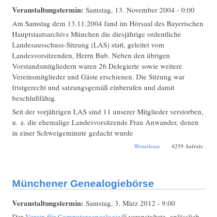
Veranstaltungstermin:
Samstag, 13. November 2004 - 0:00
Am Samstag dem 13.11.2004 fand im Hörsaal des Bayerischen
Hauptstaatsarchivs München die diesjährige ordentliche
Landesausschuss-Sitzung (LAS) statt, geleitet vom
Landesvorsitzenden, Herrn Bub. Neben den übrigen
Vorstandsmitgliedern waren 26 Delegierte sowie weitere
Vereinsmitglieder und Gäste erschienen. Die Sitzung war
fristgerecht und satzungsgemäß einberufen und damit
beschlußfähig.
Seit der vorjährigen LAS sind 11 unserer Mitglieder verstorben,
u. a. die ehemalige Landesvorsitzende Frau Anwander, denen
in einer Schweigeminute gedacht wurde
über Landesausschuss-
Weiterlesen
6259 Aufrufe
Sitzung 2004 in
München
Münchener Genealogiebörse
Veranstaltungstermin:
Samstag, 3. März 2012 - 9:00
Der
Verein für Computergenealogie
(Link ist extern)
veranstaltete anlässlich