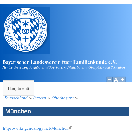
Direkt zum Inhalt
Bayerischer Landesverein fuer Familienkunde e.V.
Familienforschung in Altbayern (Oberbayern, Niederbayern, Oberpfalz) und Schwaben
Hauptmenü
Deutschland
>
Bayern
>
Oberbayern
>
München
https://wiki.genealogy.net/München
(Link ist extern)