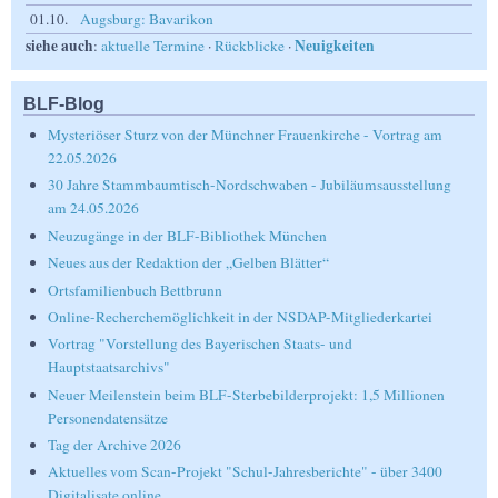
01.10.
Augsburg: Bavarikon
siehe auch
Neuigkeiten
:
aktuelle Termine
·
Rückblicke
·
BLF-Blog
Mysteriöser Sturz von der Münchner Frauenkirche - Vortrag am
22.05.2026
30 Jahre Stammbaumtisch-Nordschwaben - Jubiläumsausstellung
am 24.05.2026
Neuzugänge in der BLF-Bibliothek München
Neues aus der Redaktion der „Gelben Blätter“
Ortsfamilienbuch Bettbrunn
Online-Recherchemöglichkeit in der NSDAP-Mitgliederkartei
Vortrag "Vorstellung des Bayerischen Staats- und
Hauptstaatsarchivs"
Neuer Meilenstein beim BLF-Sterbebilderprojekt: 1,5 Millionen
Personendatensätze
Tag der Archive 2026
Aktuelles vom Scan-Projekt "Schul-Jahresberichte" - über 3400
Digitalisate online