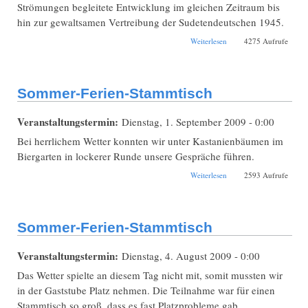
Strömungen begleitete Entwicklung im gleichen Zeitraum bis
hin zur gewaltsamen Vertreibung der Sudetendeutschen 1945.
über Der vierte Stamm
Weiterlesen
4275 Aufrufe
Bayerns -
Sudetendeutsche in
bayerischen Familien
Sommer-Ferien-Stammtisch
Veranstaltungstermin:
Dienstag, 1. September 2009 - 0:00
Bei herrlichem Wetter konnten wir unter Kastanienbäumen im
Biergarten in lockerer Runde unsere Gespräche führen.
über Sommer-Ferien-
Weiterlesen
2593 Aufrufe
Stammtisch
Sommer-Ferien-Stammtisch
Veranstaltungstermin:
Dienstag, 4. August 2009 - 0:00
Das Wetter spielte an diesem Tag nicht mit, somit mussten wir
in der Gaststube Platz nehmen. Die Teilnahme war für einen
Stammtisch so groß, dass es fast Platzprobleme gab.