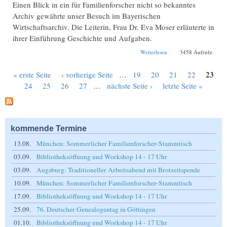
Einen Blick in ein für Familienforscher nicht so bekanntes
Archiv gewährte unser Besuch im Bayerischen
Wirtschaftsarchiv. Die Leiterin, Frau Dr. Eva Moser erläuterte in
ihrer Einführung Geschichte und Aufgaben.
über Besuch im
Weiterlesen
3458 Aufrufe
Bayerischen
Wirtschaftsarchiv
23
« erste Seite
‹ vorherige Seite
…
19
20
21
22
Seiten
24
25
26
27
…
nächste Seite ›
letzte Seite »
kommende Termine
13.08.
München: Sommerlicher Familienforscher-Stammtisch
03.09.
Bibliotheksöffnung und Workshop 14 - 17 Uhr
03.09.
Augsburg: Traditioneller Arbeitsabend mit Brotzeitspende
10.09.
München: Sommerlicher Familienforscher-Stammtisch
17.09.
Bibliotheksöffnung und Workshop 14 - 17 Uhr
25.09.
76. Deutscher Genealogentag in Göttingen
01.10.
Bibliotheksöffnung und Workshop 14 - 17 Uhr