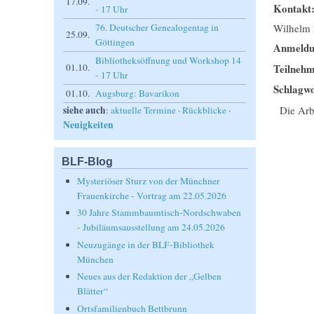
17.09.
Kontakt
- 17 Uhr
76. Deutscher Genealogentag in
Wilhelm 
25.09.
Göttingen
Anmeld
Bibliotheksöffnung und Workshop 14
Teilnehm
01.10.
- 17 Uhr
Schlagwo
01.10.
Augsburg: Bavarikon
Die Arb
siehe auch
:
aktuelle Termine
·
Rückblicke
·
Neuigkeiten
BLF-Blog
Mysteriöser Sturz von der Münchner
Frauenkirche - Vortrag am 22.05.2026
30 Jahre Stammbaumtisch-Nordschwaben
- Jubiläumsausstellung am 24.05.2026
Neuzugänge in der BLF-Bibliothek
München
Neues aus der Redaktion der „Gelben
Blätter“
Ortsfamilienbuch Bettbrunn