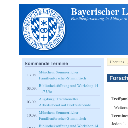
Bayerischer L
Direkt zum Inhalt
Familienforschung in Altbayer
Über uns
kommende Termine
München: Sommerlicher
13.08.
Forsch
Familienforscher-Stammtisch
Bibliotheksöffnung und Workshop 14
03.09.
- 17 Uhr
Treffpun
Augsburg: Traditioneller
03.09.
Arbeitsabend mit Brotzeitspende
Weitere
München: Sommerlicher
Termine
10.09.
Familienforscher-Stammtisch
Jeden 1.
Bibliotheksöffnung und Workshop 14