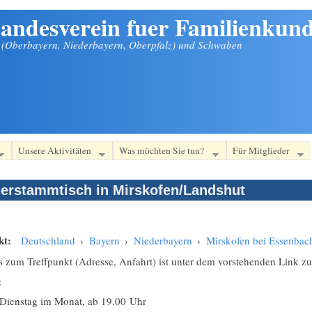
andesverein fuer Familienkund
n (Oberbayern, Niederbayern, Oberpfalz) und Schwaben
Unsere Aktivitäten
Was möchten Sie tun?
Für Mitglieder
erstammtisch in Mirskofen/Landshut
kt:
Deutschland
›
Bayern
›
Niederbayern
›
Mirskofen bei Essenbac
s zum Treffpunkt (Adresse, Anfahrt) ist unter dem vorstehenden Link zu
:
 Dienstag im Monat, ab 19.00 Uhr