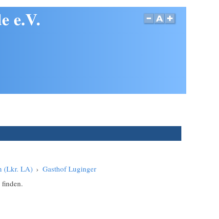
e e.V.
h (Lkr. LA)
›
Gasthof Luginger
 finden.