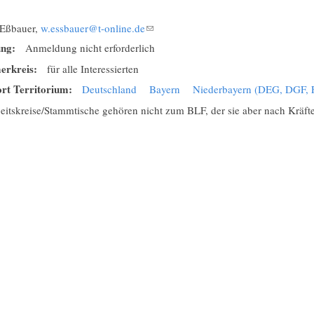
:
Eßbauer,
w.essbauer@t-online.de
(Link sendet E-Mail)
ung:
Anmeldung nicht erforderlich
erkreis:
für alle Interessierten
rt Territorium:
Deutschland
Bayern
Niederbayern (DEG, DGF, 
eitskreise/Stammtische gehören nicht zum BLF, der sie aber nach Kräfte