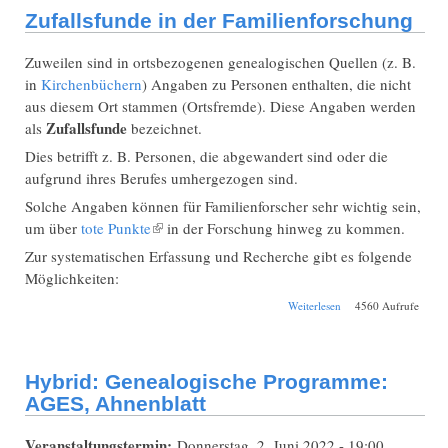
Zufallsfunde in der Familienforschung
Zuweilen sind in ortsbezogenen genealogischen Quellen (z. B.
in
Kirchenbüchern
) Angaben zu Personen enthalten, die nicht
aus diesem Ort stammen (Ortsfremde). Diese Angaben werden
Zufallsfunde
als
bezeichnet.
Dies betrifft z. B. Personen, die abgewandert sind oder die
aufgrund ihres Berufes umhergezogen sind.
Solche Angaben können für Familienforscher sehr wichtig sein,
um über
tote Punkte
(Link ist extern)
in der Forschung hinweg zu kommen.
Zur systematischen Erfassung und Recherche gibt es folgende
Möglichkeiten:
über Zufallsfunde in
Weiterlesen
4560 Aufrufe
der
Familienforschung
Hybrid: Genealogische Programme:
AGES, Ahnenblatt
Veranstaltungstermin:
Donnerstag, 2. Juni 2022 - 19:00