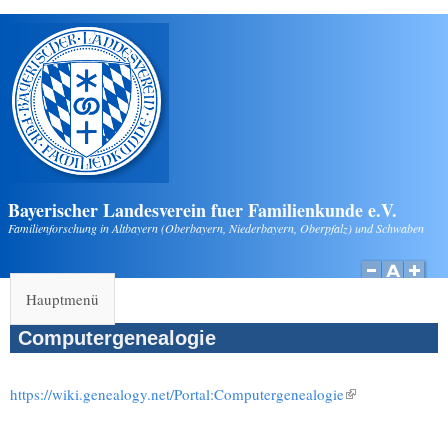
Direkt zum Inhalt
Bayerischer Landesverein fuer Familienkunde e.V.
Familienforschung in Altbayern (Oberbayern, Niederbayern, Oberpfalz) und Schwaben
Hauptmenü
Computergenealogie
https://wiki.genealogy.net/Portal:Computergenealogie
(Link ist
extern)