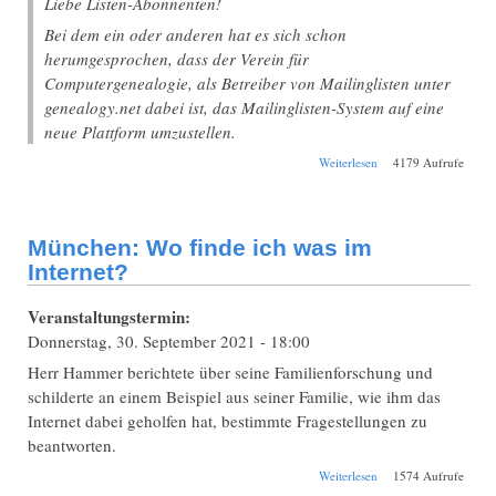
Liebe Listen-Abonnenten!
Bei dem ein oder anderen hat es sich schon
herumgesprochen, dass der Verein für
Computergenealogie, als Betreiber von Mailinglisten unter
genealogy.net dabei ist, das Mailinglisten-System auf eine
neue Plattform umzustellen.
über Umstellung
Weiterlesen
4179 Aufrufe
(unter anderem) bei
der Bavaria-
Mailingliste
München: Wo finde ich was im
Internet?
Veranstaltungstermin:
Donnerstag, 30. September 2021 - 18:00
Herr Hammer berichtete über seine Familienforschung und
schilderte an einem Beispiel aus seiner Familie, wie ihm das
Internet dabei geholfen hat, bestimmte Fragestellungen zu
beantworten.
über München: Wo
Weiterlesen
1574 Aufrufe
finde ich was im