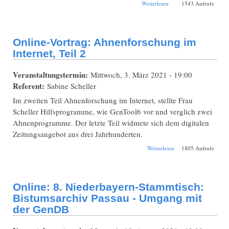
über Online: Was Sie
Weiterlesen
1543 Aufrufe
immer schon mal
fragen wollten!
Online-Vortrag: Ahnenforschung im
Internet, Teil 2
Veranstaltungstermin:
Mittwoch, 3. März 2021 - 19:00
Referent:
Sabine Scheller
Im zweiten Teil Ahnenforschung im Internet, stellte Frau
Scheller Hilfsprogramme, wie GenTool6 vor und verglich zwei
Ahnenprogramme. Der letzte Teil widmete sich dem digitalen
Zeitungsangebot aus drei Jahrhunderten.
über Online-Vortrag:
Weiterlesen
1805 Aufrufe
Ahnenforschung im
Internet, Teil 2
Online: 8. Niederbayern-Stammtisch:
Bistumsarchiv Passau - Umgang mit
der GenDB