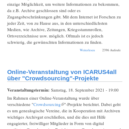
einzige Möglichkeit, um weitere Informationen zu bekommen,
da z.B. Archive geschlossen sind oder es
Zugangsbeschränkungen gibt. Mit dem Internet ist Forschen zu
jeder Zeit, von zu Hause aus, in den unterschiedlichsten
Medien, wie Archive, Zeitungen, Kriegsstammrollen,
Ortsverzeichnisse usw. möglich. Oftmals ist es jedoch
schwierig, die gewünschten Informationen zu finden.
über Online:
Weiterlesen
2396 Aufrufe
Ahnenforschung im
Internet – Nützliche
Infos und Tipps
Online-Veranstaltung von ICARUS4all
über "Crowdsourcing"-Projekte
Veranstaltungstermin:
Samstag, 18. September 2021 - 19:00
Im Rahmen einer Online-Veranstaltung wurde über
verschiedene "
Crowdsourcing
(Link ist extern)
"-Projekte berichtet. Dabei geht
es um genealogische Vereine, die in Kooperation mit Archiven
wichtiges Archivgut erschließen, und die dies mit Hilfe
engagierter, freiwilliger Mitglieder in Form von digital