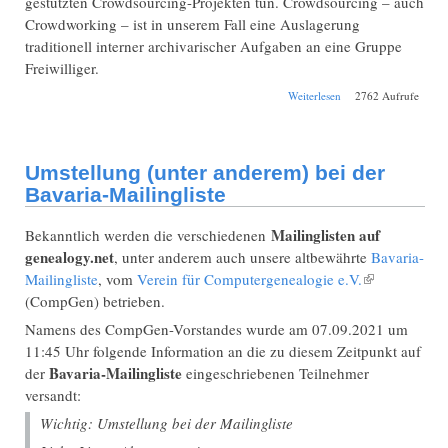
gestützten Crowdsourcing-Projekten tun. Crowdsourcing – auch
Crowdworking – ist in unserem Fall eine Auslagerung
traditionell interner archivarischer Aufgaben an eine Gruppe
Freiwilliger.
über Online-
Weiterlesen
2762 Aufrufe
Veranstaltung von
ICARUS4all über
"Crowdsourcing"-
Projekte
Umstellung (unter anderem) bei der
Bavaria-Mailingliste
Mailinglisten auf
Bekanntlich werden die verschiedenen
genealogy.net
, unter anderem auch unsere altbewährte
Bavaria-
Mailingliste
, vom
Verein für Computergenealogie e.V.
(Link ist
(CompGen) betrieben.
extern)
Namens des CompGen-Vorstandes wurde am 07.09.2021 um
11:45 Uhr folgende Information an die zu diesem Zeitpunkt auf
Bavaria-Mailingliste
der
eingeschriebenen Teilnehmer
versandt:
Wichtig: Umstellung bei der Mailingliste