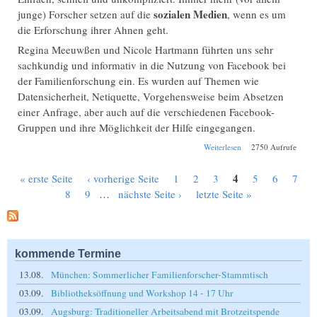
sozialen Medien
junge) Forscher setzen auf die
, wenn es um
die Erforschung ihrer Ahnen geht.
Regina Meeuwßen und Nicole Hartmann führten uns sehr
sachkundig und informativ in die Nutzung von Facebook bei
der Familienforschung ein. Es wurden auf Themen wie
Datensicherheit, Netiquette, Vorgehensweise beim Absetzen
einer Anfrage, aber auch auf die verschiedenen Facebook-
Gruppen und ihre Möglichkeit der Hilfe eingegangen.
über Online: 9.
Weiterlesen
2750 Aufrufe
Niederbayern-
Stammtisch:
4
« erste Seite
‹ vorherige Seite
1
2
3
5
6
7
Facebook & Co. -
Seiten
Ahnenforschung mit
8
9
…
nächste Seite ›
letzte Seite »
den sozialen Medien
kommende Termine
13.08.
München: Sommerlicher Familienforscher-Stammtisch
03.09.
Bibliotheksöffnung und Workshop 14 - 17 Uhr
03.09.
Augsburg: Traditioneller Arbeitsabend mit Brotzeitspende