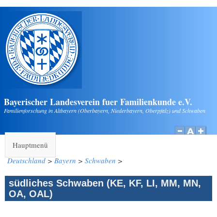
Direkt zum Inhalt
Bayerischer Landesverein fuer Familienkunde e.V.
Familienforschung in Altbayern (Oberbayern, Niederbayern, Oberpfalz) und Schwaben
Hauptmenü
Deutschland
>
Bayern
>
Schwaben
>
südliches Schwaben (KE, KF, LI, MM, MN,
OA, OAL)