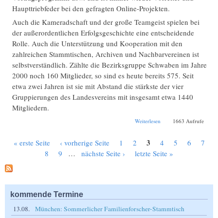
Haupttriebfeder bei den gefragten Online-Projekten.
Auch die Kameradschaft und der große Teamgeist spielen bei
der außerordentlichen Erfolgsgeschichte eine entscheidende
Rolle. Auch die Unterstützung und Kooperation mit den
zahlreichen Stammtischen, Archiven und Nachbarvereinen ist
selbstverständlich. Zählte die Bezirksgruppe Schwaben im Jahre
2000 noch 160 Mitglieder, so sind es heute bereits 575. Seit
etwa zwei Jahren ist sie mit Abstand die stärkste der vier
Gruppierungen des Landesvereins mit insgesamt etwa 1440
Mitgliedern.
über Hybrid-Vortrag:
Weiterlesen
1663 Aufrufe
Augsburg: 95 Jahre
BLF Schwaben – die
3
« erste Seite
‹ vorherige Seite
1
2
4
5
6
7
Geschichte der
Seiten
Bezirksgruppe
8
9
…
nächste Seite ›
letzte Seite »
kommende Termine
13.08.
München: Sommerlicher Familienforscher-Stammtisch