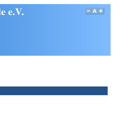
e e.V.