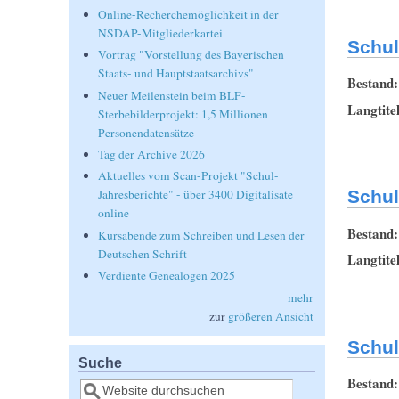
Online-Recherchemöglichkeit in der
NSDAP-Mitgliederkartei
Schul
Vortrag "Vorstellung des Bayerischen
Staats- und Hauptstaatsarchivs"
Bestand
Neuer Meilenstein beim BLF-
Langtite
Sterbebilderprojekt: 1,5 Millionen
Personendatensätze
Tag der Archive 2026
Aktuelles vom Scan-Projekt "Schul-
Schul
Jahresberichte" - über 3400 Digitalisate
online
Bestand
Kursabende zum Schreiben und Lesen der
Deutschen Schrift
Langtite
Verdiente Genealogen 2025
mehr
zur
größeren Ansicht
Schul
Suche
Bestand
Suche