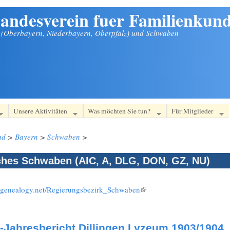
andesverein fuer Familienkund
n (Oberbayern, Niederbayern, Oberpfalz) und Schwaben
Unsere Aktivitäten
Was möchten Sie tun?
Für Mitglieder
nd
>
Bayern
>
Schwaben
>
ches Schwaben (AIC, A, DLG, DON, GZ, NU)
i.genealogy.net/Regierungsbezirk_Schwaben
(Link ist extern)
-Jahresbericht Dillingen Lyzeum 1903/1904