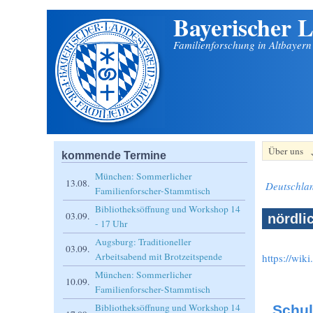
Bayerischer L
Direkt zum Inhalt
Familienforschung in Altbayer
Über uns
kommende Termine
München: Sommerlicher
13.08.
Deutschla
Familienforscher-Stammtisch
Bibliotheksöffnung und Workshop 14
03.09.
nördli
- 17 Uhr
Augsburg: Traditioneller
03.09.
Arbeitsabend mit Brotzeitspende
https://wik
München: Sommerlicher
10.09.
Familienforscher-Stammtisch
Bibliotheksöffnung und Workshop 14
Schul