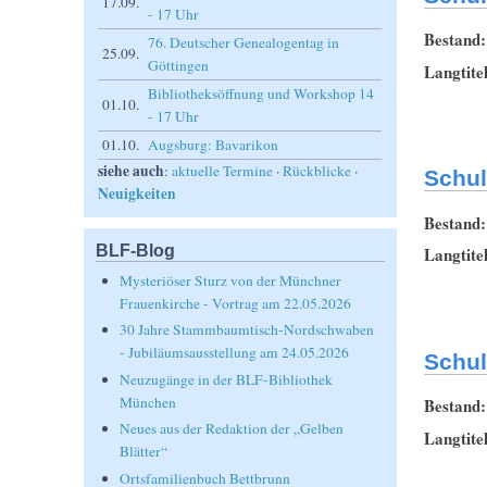
17.09.
- 17 Uhr
Bestand
76. Deutscher Genealogentag in
25.09.
Göttingen
Langtite
Bibliotheksöffnung und Workshop 14
01.10.
- 17 Uhr
01.10.
Augsburg: Bavarikon
siehe auch
:
aktuelle Termine
·
Rückblicke
·
Schul
Neuigkeiten
Bestand
BLF-Blog
Langtite
Mysteriöser Sturz von der Münchner
Frauenkirche - Vortrag am 22.05.2026
30 Jahre Stammbaumtisch-Nordschwaben
- Jubiläumsausstellung am 24.05.2026
Schul
Neuzugänge in der BLF-Bibliothek
München
Bestand
Neues aus der Redaktion der „Gelben
Langtite
Blätter“
Ortsfamilienbuch Bettbrunn