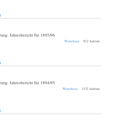
Augsburg St. Anna
1896/1897
6
rg: Jahresbericht für 1895/96
über Schul-
Weiterlesen
812 Aufrufe
Jahresbericht
Augsburg St. Anna
1895/1896
5
rg: Jahresbericht für 1894/95
über Schul-
Weiterlesen
1132 Aufrufe
Jahresbericht
Augsburg St. Anna
1894/1895
4