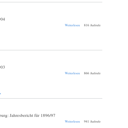
904
über Schul-
Weiterlesen
816 Aufrufe
Jahresbericht
Dillingen Lyzeum
1903/1904
903
über Schul-
Weiterlesen
866 Aufrufe
Jahresbericht
Dillingen Lyzeum
1902/1903
7
rg: Jahresbericht für 1896/97
über Schul-
Weiterlesen
941 Aufrufe
Jahresbericht