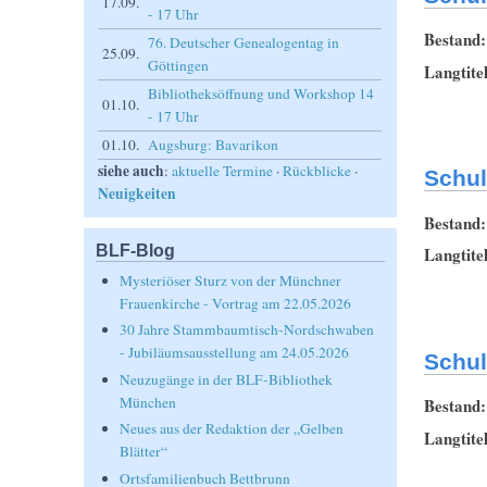
17.09.
- 17 Uhr
Bestand
76. Deutscher Genealogentag in
25.09.
Göttingen
Langtite
Bibliotheksöffnung und Workshop 14
01.10.
- 17 Uhr
01.10.
Augsburg: Bavarikon
siehe auch
:
aktuelle Termine
·
Rückblicke
·
Schul
Neuigkeiten
Bestand
BLF-Blog
Langtite
Mysteriöser Sturz von der Münchner
Frauenkirche - Vortrag am 22.05.2026
30 Jahre Stammbaumtisch-Nordschwaben
- Jubiläumsausstellung am 24.05.2026
Schul
Neuzugänge in der BLF-Bibliothek
München
Bestand
Neues aus der Redaktion der „Gelben
Langtite
Blätter“
Ortsfamilienbuch Bettbrunn