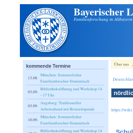
Bayerischer L
Direkt zum Inhalt
Familienforschung in Altbayer
Über uns
kommende Termine
München: Sommerlicher
13.08.
Deutschla
Familienforscher-Stammtisch
Bibliotheksöffnung und Workshop 14
03.09.
nördli
- 17 Uhr
Augsburg: Traditioneller
03.09.
Arbeitsabend mit Brotzeitspende
https://wik
München: Sommerlicher
10.09.
Familienforscher-Stammtisch
Bibliotheksöffnung und Workshop 14
Schul