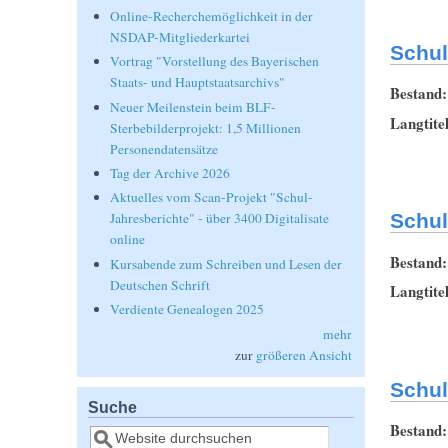
Online-Recherchemöglichkeit in der
NSDAP-Mitgliederkartei
Schul
Vortrag "Vorstellung des Bayerischen
Staats- und Hauptstaatsarchivs"
Bestand
Neuer Meilenstein beim BLF-
Langtite
Sterbebilderprojekt: 1,5 Millionen
Personendatensätze
Tag der Archive 2026
Aktuelles vom Scan-Projekt "Schul-
Schul
Jahresberichte" - über 3400 Digitalisate
online
Bestand
Kursabende zum Schreiben und Lesen der
Deutschen Schrift
Langtite
Verdiente Genealogen 2025
mehr
zur
größeren Ansicht
Schul
Suche
Bestand
Suche