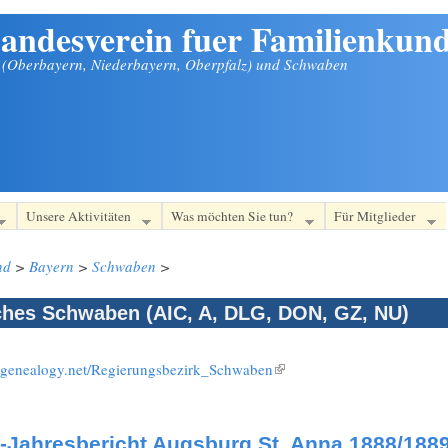
andesverein fuer Familienkund
n (Oberbayern, Niederbayern, Oberpfalz) und Schwaben
Unsere Aktivitäten
Was möchten Sie tun?
Für Mitglieder
nd
>
Bayern
>
Schwaben
>
ches Schwaben (AIC, A, DLG, DON, GZ, NU)
i.genealogy.net/Regierungsbezirk_Schwaben
(Link ist extern)
-Jahresbericht Augsburg St. Anna 1888/188