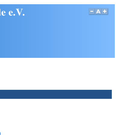
e e.V.
9