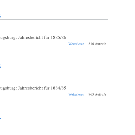
Augsburg St. Anna
1886/1887
6
Augsburg: Jahresbericht für 1885/86
über Schul-
Weiterlesen
816 Aufrufe
Jahresbericht
Augsburg St. Anna
1885/1886
5
Augsburg: Jahresbericht für 1884/85
über Schul-
Weiterlesen
963 Aufrufe
Jahresbericht
Augsburg St. Anna
1884/1885
4