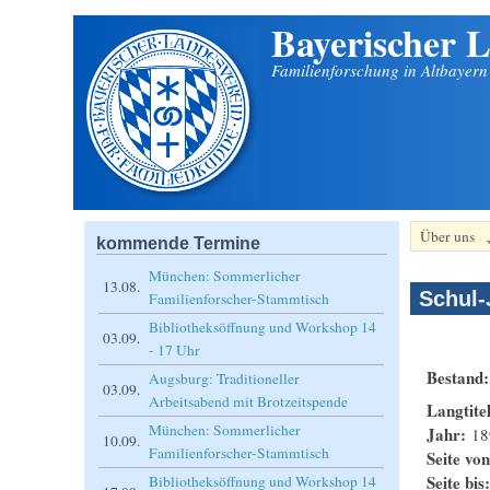
Bayerischer L
Direkt zum Inhalt
Familienforschung in Altbayer
Über uns
kommende Termine
München: Sommerlicher
13.08.
Schul-
Familienforscher-Stammtisch
Bibliotheksöffnung und Workshop 14
03.09.
- 17 Uhr
Bestand
Augsburg: Traditioneller
03.09.
Arbeitsabend mit Brotzeitspende
Langtite
München: Sommerlicher
Jahr:
18
10.09.
Familienforscher-Stammtisch
Seite vo
Seite bis
Bibliotheksöffnung und Workshop 14