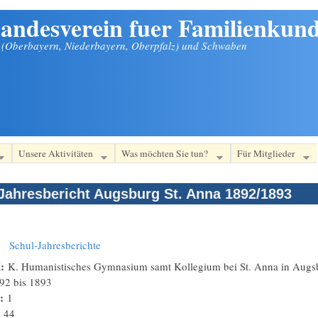
andesverein fuer Familienkund
n (Oberbayern, Niederbayern, Oberpfalz) und Schwaben
Unsere Aktivitäten
Was möchten Sie tun?
Für Mitglieder
Jahresbericht Augsburg St. Anna 1892/1893
:
Schul-Jahresberichte
l:
K. Humanistisches Gymnasium samt Kollegium bei St. Anna in Augsbu
92
bis
1893
n:
1
:
44