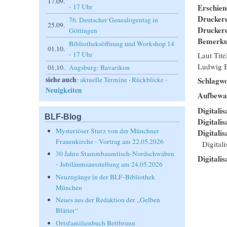
17.09.
Erschie
- 17 Uhr
Drucker
76. Deutscher Genealogentag in
25.09.
Drucker
Göttingen
Bemerk
Bibliotheksöffnung und Workshop 14
01.10.
- 17 Uhr
Laut Tite
Ludwig Ba
01.10.
Augsburg: Bavarikon
siehe auch
Schlagwo
:
aktuelle Termine
·
Rückblicke
·
Neuigkeiten
Aufbewa
Digitalis
BLF-Blog
Digitali
Mysteriöser Sturz von der Münchner
Digitalis
Frauenkirche - Vortrag am 22.05.2026
Digital
30 Jahre Stammbaumtisch-Nordschwaben
Digitalis
- Jubiläumsausstellung am 24.05.2026
Neuzugänge in der BLF-Bibliothek
München
Neues aus der Redaktion der „Gelben
Blätter“
Ortsfamilienbuch Bettbrunn