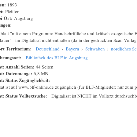
nen:
1893
ei:
Pfeiffer
ei-Ort:
Augsburg
ungen:
lblatt "mit einem Programm: Handschriftliche und kritisch-exegetische E
uer" - im Digitalisat nicht enthalten (da in der gedruckten Scan-Vorlag
rt Territorium:
Deutschland
›
Bayern
›
Schwaben
›
nördliches 
hrungsort:
Bibliothek des BLF in Augsburg
at: Anzahl Seiten:
44 Seiten
sat: Datenmenge:
6,8 MB
at: Status Zugänglichkeit:
isat ist auf www.blf-online.de zugänglich (für BLF-Mitglieder; nur zum
at: Status Volltextsuche:
Digitalisat ist NICHT im Volltext durchsuchb