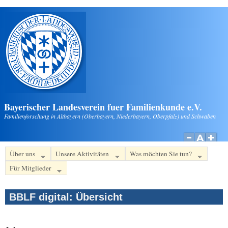
Direkt zum Inhalt
Bayerischer Landesverein fuer Familienkunde e.V.
Familienforschung in Altbayern (Oberbayern, Niederbayern, Oberpfalz) und Schwaben
Über uns
Unsere Aktivitäten
Was möchten Sie tun?
Für Mitglieder
BBLF digital: Übersicht