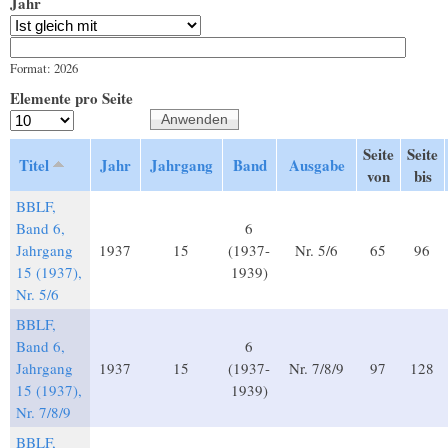
Jahr
Jahr
Datum
Format: 2026
Elemente pro Seite
Seite
Seite
Titel
Jahr
Jahrgang
Band
Ausgabe
von
bis
BBLF,
Band 6,
6
Jahrgang
1937
15
(1937-
Nr. 5/6
65
96
15 (1937),
1939)
Nr. 5/6
BBLF,
Band 6,
6
Jahrgang
1937
15
(1937-
Nr. 7/8/9
97
128
15 (1937),
1939)
Nr. 7/8/9
BBLF,