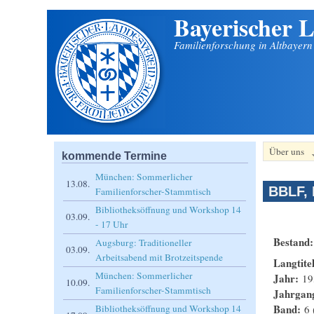
Bayerischer L
Direkt zum Inhalt
Familienforschung in Altbayer
Über uns
kommende Termine
München: Sommerlicher
13.08.
BBLF, 
Familienforscher-Stammtisch
Bibliotheksöffnung und Workshop 14
03.09.
- 17 Uhr
Bestand
Augsburg: Traditioneller
03.09.
Arbeitsabend mit Brotzeitspende
Langtite
München: Sommerlicher
Jahr:
19
10.09.
Familienforscher-Stammtisch
Jahrgan
Band:
6 
Bibliotheksöffnung und Workshop 14