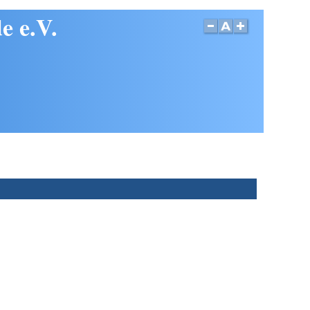
e e.V.