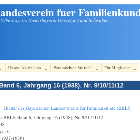
andesverein fuer Familienkund
n (Oberbayern, Niederbayern, Oberpfalz) und Schwaben
Unsere Aktivitäten
Was möchten Sie tun?
Für Mitglieder
Band 6, Jahrgang 16 (1938), Nr. 9/10/11/12
:
Blätter des Bayerischen Landesvereins für Familienkunde (BBLF)
l:
BBLF, Band 6, Jahrgang 16 (1938), Nr. 9/10/11/12
38
g:
16
(1937-1939)