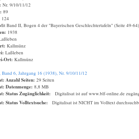
:
Nr. 9/10/11/12
n:
89
:
124
Mit Band II, Bogen 4 der "Bayerischen Geschlechtertafeln" (Seite 49-64
nen:
1938
Laßleben
rt:
Kallmünz
ei:
Laßleben
ei-Ort:
Kallmünz
 Band 6, Jahrgang 16 (1938), Nr. 9/10/11/12
at: Anzahl Seiten:
29 Seiten
sat: Datenmenge:
8,8 MB
at: Status Zugänglichkeit:
Digitalisat ist auf www.blf-online.de zugän
at: Status Volltextsuche:
Digitalisat ist NICHT im Volltext durchsuchb