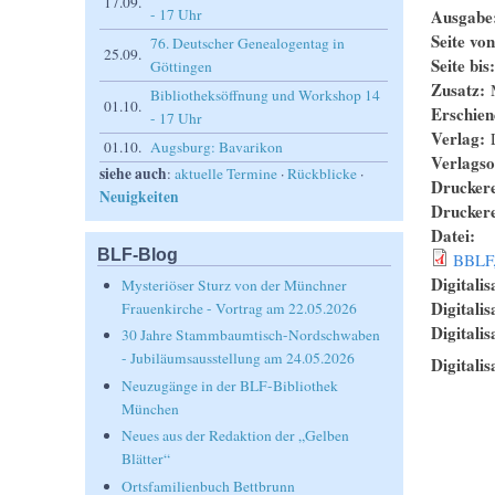
17.09.
Ausgabe
- 17 Uhr
Seite vo
76. Deutscher Genealogentag in
25.09.
Seite bis
Göttingen
Zusatz:
Bibliotheksöffnung und Workshop 14
01.10.
Erschie
- 17 Uhr
Verlag:
01.10.
Augsburg: Bavarikon
Verlagso
siehe auch
:
aktuelle Termine
·
Rückblicke
·
Drucker
Neuigkeiten
Drucker
Datei:
BLF-Blog
BBLF,
Digitalis
Mysteriöser Sturz von der Münchner
Digitali
Frauenkirche - Vortrag am 22.05.2026
Digitalis
30 Jahre Stammbaumtisch-Nordschwaben
- Jubiläumsausstellung am 24.05.2026
Digitalis
Neuzugänge in der BLF-Bibliothek
München
Neues aus der Redaktion der „Gelben
Blätter“
Ortsfamilienbuch Bettbrunn