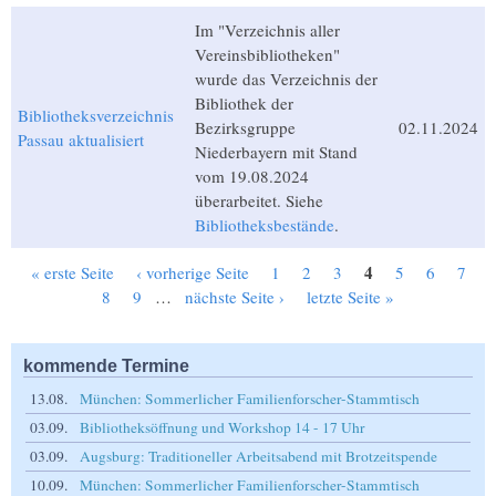
Im "Verzeichnis aller
Vereinsbibliotheken"
wurde das Verzeichnis der
Bibliothek der
Bibliotheksverzeichnis
Bezirksgruppe
02.11.2024
Passau aktualisiert
Niederbayern mit Stand
vom 19.08.2024
überarbeitet. Siehe
Bibliotheksbestände
.
4
« erste Seite
‹ vorherige Seite
1
2
3
5
6
7
Seiten
8
9
…
nächste Seite ›
letzte Seite »
kommende Termine
13.08.
München: Sommerlicher Familienforscher-Stammtisch
03.09.
Bibliotheksöffnung und Workshop 14 - 17 Uhr
03.09.
Augsburg: Traditioneller Arbeitsabend mit Brotzeitspende
10.09.
München: Sommerlicher Familienforscher-Stammtisch