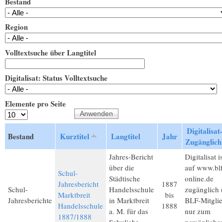
Bestand
Region
Volltextsuche über Langtitel
Digitalisat: Status Volltextsuche
Elemente pro Seite
Digitalisat
Bestand
Kurztitel
Langtitel
Jahr
Zugänglich
Jahres-Bericht
Digitalisat i
über die
auf www.bl
Schul-
Städtische
online.de
Jahresbericht
1887
Schul-
Handelsschule
zugänglich 
Marktbreit
bis
Jahresberichte
in Marktbreit
BLF-Mitglie
Handelsschule
1888
a. M. für das
nur zum
1887/1888