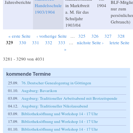
Jahresberichte
BLF-Mitglie
Handelsschule
in Marktbreit
1904
nur zum
1903/1904
a. M. für das
persönliche
Schuljahr
Gebrauch)
1903/04
« erste Seite
‹ vorherige Seite
…
325
326
327
328
Seiten
329
330
331
332
333
…
nächste Seite ›
letzte Seite
»
3281 - 3290 von 4031
kommende Termine
25.09.
76. Deutscher Genealogentag in Göttingen
01.10.
Augsburg: Bavarikon
03.09.
Augsburg: Traditioneller Arbeitsabend mit Brotzeitspende
04.12.
Augsburg: Traditioneller Nikolausabend
03.09.
Bibliotheksöffnung und Workshop 14 - 17 Uhr
17.09.
Bibliotheksöffnung und Workshop 14 - 17 Uhr
01.10.
Bibliotheksöffnung und Workshop 14 - 17 Uhr