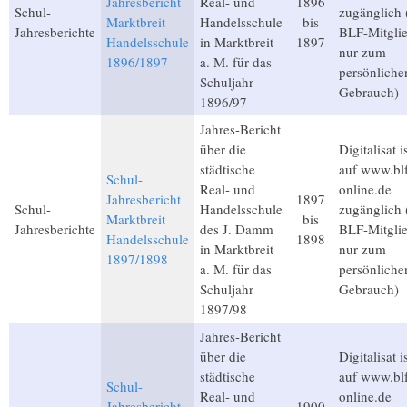
Jahresbericht
Real- und
1896
Schul-
zugänglich 
Marktbreit
Handelsschule
bis
Jahresberichte
BLF-Mitglie
Handelsschule
in Marktbreit
1897
nur zum
1896/1897
a. M. für das
persönliche
Schuljahr
Gebrauch)
1896/97
Jahres-Bericht
über die
Digitalisat i
städtische
auf www.bl
Schul-
Real- und
online.de
Jahresbericht
1897
Schul-
Handelsschule
zugänglich 
Marktbreit
bis
Jahresberichte
des J. Damm
BLF-Mitglie
Handelsschule
1898
in Marktbreit
nur zum
1897/1898
a. M. für das
persönliche
Schuljahr
Gebrauch)
1897/98
Jahres-Bericht
über die
Digitalisat i
städtische
auf www.bl
Schul-
Real- und
online.de
Jahresbericht
1900