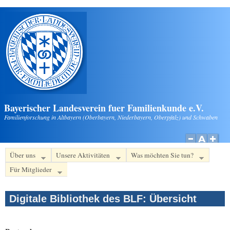
Direkt zum Inhalt
Bayerischer Landesverein fuer Familienkunde e.V.
Familienforschung in Altbayern (Oberbayern, Niederbayern, Oberpfalz) und Schwaben
Über uns
Unsere Aktivitäten
Was möchten Sie tun?
Für Mitglieder
Digitale Bibliothek des BLF: Übersicht