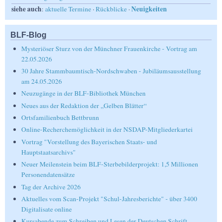
siehe auch
Neuigkeiten
:
aktuelle Termine
·
Rückblicke
·
BLF-Blog
Mysteriöser Sturz von der Münchner Frauenkirche - Vortrag am
22.05.2026
30 Jahre Stammbaumtisch-Nordschwaben - Jubiläumsausstellung
am 24.05.2026
Neuzugänge in der BLF-Bibliothek München
Neues aus der Redaktion der „Gelben Blätter“
Ortsfamilienbuch Bettbrunn
Online-Recherchemöglichkeit in der NSDAP-Mitgliederkartei
Vortrag "Vorstellung des Bayerischen Staats- und
Hauptstaatsarchivs"
Neuer Meilenstein beim BLF-Sterbebilderprojekt: 1,5 Millionen
Personendatensätze
Tag der Archive 2026
Aktuelles vom Scan-Projekt "Schul-Jahresberichte" - über 3400
Digitalisate online
Kursabende zum Schreiben und Lesen der Deutschen Schrift