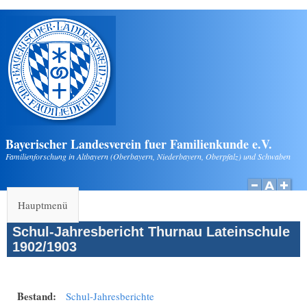
Direkt zum Inhalt
Bayerischer Landesverein fuer Familienkunde e.V.
Familienforschung in Altbayern (Oberbayern, Niederbayern, Oberpfalz) und Schwaben
Hauptmenü
Schul-Jahresbericht Thurnau Lateinschule
1902/1903
Bestand:
Schul-Jahresberichte