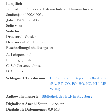
Langtitel:
Jahres-Bericht über die Lateinschule zu Thurnau für das
Studienjahr 1902/1903.
Jahr:
1902
bis
1903
Seite von:
1
Seite bis:
11
Druckerei:
Geisler
Druckerei-Ort:
Thurnau
Beschreibung/Inhaltsangabe:
A. Lehrpersonal.
B. Lehrgegenstände.
C. Schülerverzeichnis.
D. Chronik.
Schlagwort Territorium:
Deutschland
›
Bayern
›
Oberfranken
(BA, BT, CO, FO, HO, KC, KU, LIF,
WUN)
Aufbewahrungsort:
Bibliothek des BLF in Augsburg
Digitalisat: Anzahl Seiten:
12 Seiten
Digitalisat: Datenmenge:
0,9 MB