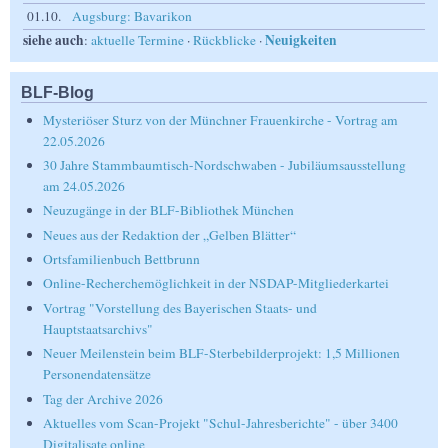
01.10.
Augsburg: Bavarikon
siehe auch
Neuigkeiten
:
aktuelle Termine
·
Rückblicke
·
BLF-Blog
Mysteriöser Sturz von der Münchner Frauenkirche - Vortrag am
22.05.2026
30 Jahre Stammbaumtisch-Nordschwaben - Jubiläumsausstellung
am 24.05.2026
Neuzugänge in der BLF-Bibliothek München
Neues aus der Redaktion der „Gelben Blätter“
Ortsfamilienbuch Bettbrunn
Online-Recherchemöglichkeit in der NSDAP-Mitgliederkartei
Vortrag "Vorstellung des Bayerischen Staats- und
Hauptstaatsarchivs"
Neuer Meilenstein beim BLF-Sterbebilderprojekt: 1,5 Millionen
Personendatensätze
Tag der Archive 2026
Aktuelles vom Scan-Projekt "Schul-Jahresberichte" - über 3400
Digitalisate online