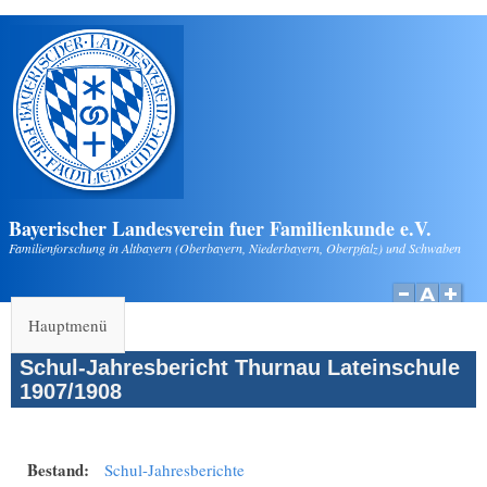
Direkt zum Inhalt
Bayerischer Landesverein fuer Familienkunde e.V.
Familienforschung in Altbayern (Oberbayern, Niederbayern, Oberpfalz) und Schwaben
Hauptmenü
Schul-Jahresbericht Thurnau Lateinschule
1907/1908
Bestand:
Schul-Jahresberichte