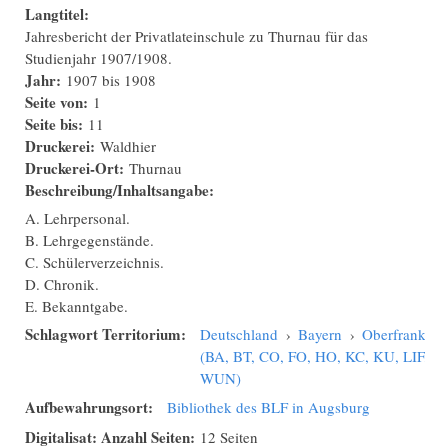
Langtitel:
Jahresbericht der Privatlateinschule zu Thurnau für das
Studienjahr 1907/1908.
Jahr:
1907
bis
1908
Seite von:
1
Seite bis:
11
Druckerei:
Waldhier
Druckerei-Ort:
Thurnau
Beschreibung/Inhaltsangabe:
A. Lehrpersonal.
B. Lehrgegenstände.
C. Schülerverzeichnis.
D. Chronik.
E. Bekanntgabe.
Schlagwort Territorium:
Deutschland
›
Bayern
›
Oberfranken
(BA, BT, CO, FO, HO, KC, KU, LIF,
WUN)
Aufbewahrungsort:
Bibliothek des BLF in Augsburg
Digitalisat: Anzahl Seiten:
12 Seiten