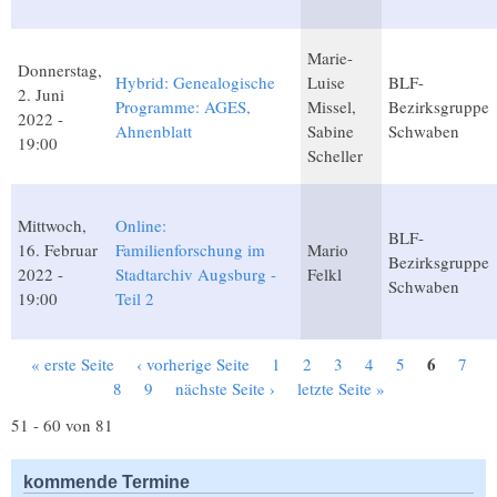
Marie-
Donnerstag,
Hybrid: Genealogische
Luise
BLF-
2. Juni
Programme: AGES,
Missel,
Bezirksgruppe
2022 -
Ahnenblatt
Sabine
Schwaben
19:00
Scheller
Mittwoch,
Online:
BLF-
16. Februar
Familienforschung im
Mario
Bezirksgruppe
2022 -
Stadtarchiv Augsburg -
Felkl
Schwaben
19:00
Teil 2
6
« erste Seite
‹ vorherige Seite
1
2
3
4
5
7
Seiten
8
9
nächste Seite ›
letzte Seite »
51 - 60 von 81
kommende Termine