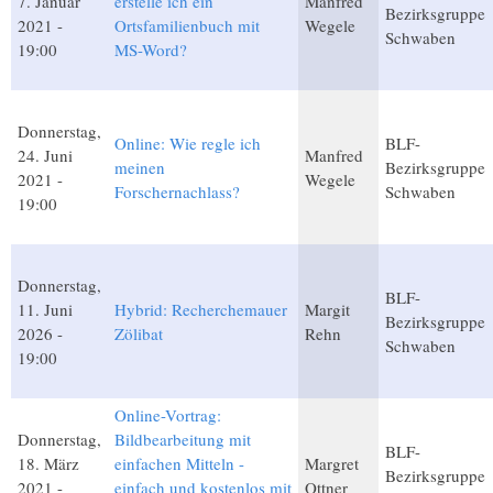
7. Januar
erstelle ich ein
Manfred
Bezirksgruppe
2021 -
Ortsfamilienbuch mit
Wegele
Schwaben
19:00
MS-Word?
Donnerstag,
Online: Wie regle ich
BLF-
24. Juni
Manfred
meinen
Bezirksgruppe
2021 -
Wegele
Forschernachlass?
Schwaben
19:00
Donnerstag,
BLF-
11. Juni
Hybrid: Recherchemauer
Margit
Bezirksgruppe
2026 -
Zölibat
Rehn
Schwaben
19:00
Online-Vortrag:
Donnerstag,
Bildbearbeitung mit
BLF-
18. März
einfachen Mitteln -
Margret
Bezirksgruppe
2021 -
einfach und kostenlos mit
Ottner