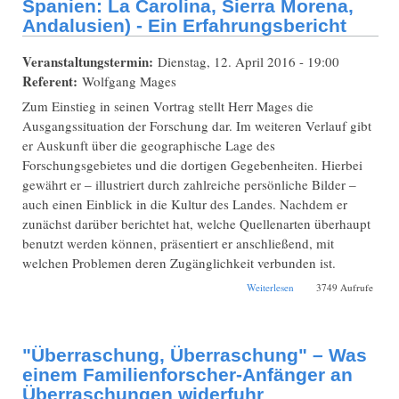
anhand meiner
Spanien: La Carolina, Sierra Morena,
Engstler-Vorfahren
Andalusien) - Ein Erfahrungsbericht
Veranstaltungstermin:
Dienstag, 12. April 2016 - 19:00
Referent:
Wolfgang Mages
Zum Einstieg in seinen Vortrag stellt Herr Mages die
Ausgangssituation der Forschung dar. Im weiteren Verlauf gibt
er Auskunft über die geographische Lage des
Forschungsgebietes und die dortigen Gegebenheiten. Hierbei
gewährt er ‒ illustriert durch zahlreiche persönliche Bilder ‒
auch einen Einblick in die Kultur des Landes. Nachdem er
zunächst darüber berichtet hat, welche Quellenarten überhaupt
benutzt werden können, präsentiert er anschließend, mit
welchen Problemen deren Zugänglichkeit verbunden ist.
über
Weiterlesen
3749 Aufrufe
Familienforschung im
Ausland (z.B. Spanien:
La Carolina, Sierra
Morena, Andalusien) -
"Überraschung, Überraschung" – Was
Ein Erfahrungsbericht
einem Familienforscher-Anfänger an
Überraschungen widerfuhr