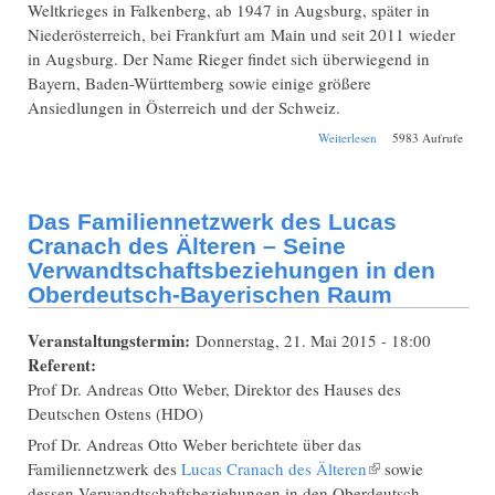
Weltkrieges in Falkenberg, ab 1947 in Augsburg, später in
Niederösterreich, bei Frankfurt am Main und seit 2011 wieder
in Augsburg. Der Name Rieger findet sich überwiegend in
Bayern, Baden-Württemberg sowie einige größere
Ansiedlungen in Österreich und der Schweiz.
über Westsiedlung -
Weiterlesen
5983 Aufrufe
wie eine
Bauernfamilie, die
mehr als 500 Jahre
in Schlesien lebte,
Das Familiennetzwerk des Lucas
zurück kam - Flucht
und
Cranach des Älteren – Seine
Ahnenforschung
Verwandtschaftsbeziehungen in den
verknüpft
Oberdeutsch-Bayerischen Raum
Veranstaltungstermin:
Donnerstag, 21. Mai 2015 - 18:00
Referent:
Prof Dr. Andreas Otto Weber, Direktor des Hauses des
Deutschen Ostens (HDO)
Prof Dr. Andreas Otto Weber berichtete über das
Familiennetzwerk des
Lucas Cranach des Älteren
(Link ist extern)
sowie
dessen Verwandtschaftsbeziehungen in den Oberdeutsch-