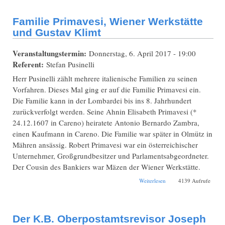
Familie Primavesi, Wiener Werkstätte
und Gustav Klimt
Veranstaltungstermin:
Donnerstag, 6. April 2017 - 19:00
Referent:
Stefan Pusinelli
Herr Pusinelli zählt mehrere italienische Familien zu seinen
Vorfahren. Dieses Mal ging er auf die Familie Primavesi ein.
Die Familie kann in der Lombardei bis ins 8. Jahrhundert
zurückverfolgt werden. Seine Ahnin Elisabeth Primavesi (*
24.12.1607 in Careno) heiratete Antonio Bernardo Zambra,
einen Kaufmann in Careno. Die Familie war später in Olmütz in
Mähren ansässig. Robert Primavesi war ein österreichischer
Unternehmer, Großgrundbesitzer und Parlamentsabgeordneter.
Der Cousin des Bankiers war Mäzen der Wiener Werkstätte.
über Familie
Weiterlesen
4139 Aufrufe
Primavesi, Wiener
Werkstätte und Gustav
Klimt
Der K.B. Oberpostamtsrevisor Joseph