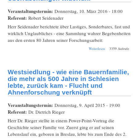
Veranstaltungstermin:
Donnerstag, 10. März 2016 - 18:00
Referent:
Robert Seidenader
Herr Seidenader berichtete über Lustiges, Sonderbares, fast und
wirklich Unglaubliches - eine Sammlung wahrer Begebenheiten
aus den ersten 80 Jahren seiner Forschungsarbeit:
über
Weiterlesen
3359 Aufrufe
"Überraschung,
Überraschung" –
Was einem
Familienforscher-
Westsiedlung - wie eine Bauernfamilie,
Anfänger an
Überraschungen
die mehr als 500 Jahre in Schlesien
widerfuhr
lebte, zurück kam - Flucht und
Ahnenforschung verknüpft
Veranstaltungstermin:
Donnerstag, 9. April 2015 - 19:00
Referent:
Dr. Dietrich Rieger
Herr Dr. Rieger stellte in einem Power-Point-Vortrag die
Geschichte seiner Familie vor. Zuerst ging er auf seinen
Lebenslauf ein, geboren in Breslau, lebte bis zum Ende des 2.