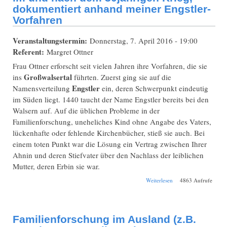
dokumentiert anhand meiner Engstler-
Vorfahren
Veranstaltungstermin:
Donnerstag, 7. April 2016 - 19:00
Referent:
Margret Ottner
Frau Ottner erforscht seit vielen Jahren ihre Vorfahren, die sie
Großwalsertal
ins
führten. Zuerst ging sie auf die
Engstler
Namensverteilung
ein, deren Schwerpunkt eindeutig
im Süden liegt. 1440 taucht der Name Engstler bereits bei den
Walsern auf. Auf die üblichen Probleme in der
Familienforschung, uneheliches Kind ohne Angabe des Vaters,
lückenhafte oder fehlende Kirchenbücher, stieß sie auch. Bei
einem toten Punkt war die Lösung ein Vertrag zwischen Ihrer
Ahnin und deren Stiefvater über den Nachlass der leiblichen
Mutter, deren Erbin sie war.
über Einwanderung
Weiterlesen
4863 Aufrufe
aus dem
Großwalsertal im
und nach dem
30jährigen Krieg,
Familienforschung im Ausland (z.B.
dokumentiert