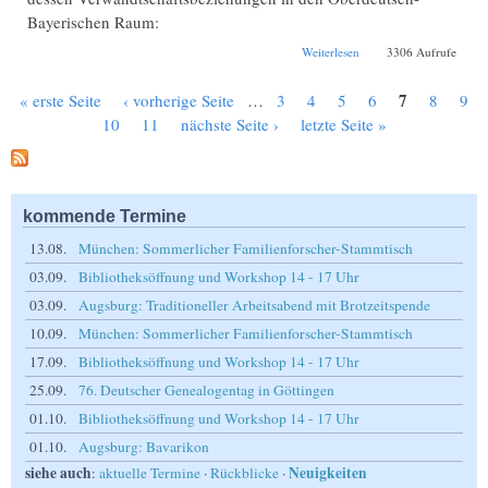
Bayerischen Raum:
über Das Familiennetzwe
Weiterlesen
3306 Aufrufe
des Lucas Cranach des
Älteren – Seine
7
« erste Seite
‹ vorherige Seite
…
3
4
5
6
8
9
Verwandtschaftsbeziehu
Seiten
in den Oberdeutsch-
10
11
nächste Seite ›
letzte Seite »
Bayerischen Raum
kommende Termine
13.08.
München: Sommerlicher Familienforscher-Stammtisch
03.09.
Bibliotheksöffnung und Workshop 14 - 17 Uhr
03.09.
Augsburg: Traditioneller Arbeitsabend mit Brotzeitspende
10.09.
München: Sommerlicher Familienforscher-Stammtisch
17.09.
Bibliotheksöffnung und Workshop 14 - 17 Uhr
25.09.
76. Deutscher Genealogentag in Göttingen
01.10.
Bibliotheksöffnung und Workshop 14 - 17 Uhr
01.10.
Augsburg: Bavarikon
siehe auch
Neuigkeiten
:
aktuelle Termine
·
Rückblicke
·