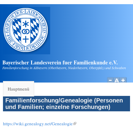
Direkt zum Inhalt
Bayerischer Landesverein fuer Familienkunde e.V.
Familienforschung in Altbayern (Oberbayern, Niederbayern, Oberpfalz) und Schwaben
Hauptmenü
Familienforschung/Genealogie (Personen
und Familien; einzelne Forschungen)
https://wiki.genealogy.net/Genealogie
(Link ist extern)