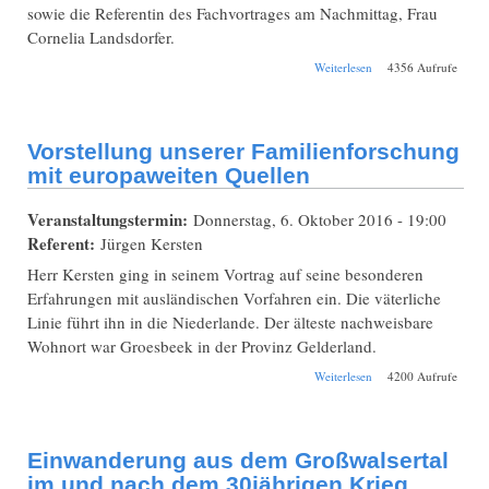
sowie die Referentin des Fachvortrages am Nachmittag, Frau
Cornelia Landsdorfer.
über 3.
Weiterlesen
4356 Aufrufe
Bezirkstreffen 2016
in Passau-Hacklberg
Vorstellung unserer Familienforschung
mit europaweiten Quellen
Veranstaltungstermin:
Donnerstag, 6. Oktober 2016 - 19:00
Referent:
Jürgen Kersten
Herr Kersten ging in seinem Vortrag auf seine besonderen
Erfahrungen mit ausländischen Vorfahren ein. Die väterliche
Linie führt ihn in die Niederlande. Der älteste nachweisbare
Wohnort war Groesbeek in der Provinz Gelderland.
über Vorstellung
Weiterlesen
4200 Aufrufe
unserer
Familienforschung
mit europaweiten
Quellen
Einwanderung aus dem Großwalsertal
im und nach dem 30jährigen Krieg,