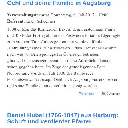
Oehl und seine Familie in Augsburg
Veranstaltungstermin:
Donnerstag, 6. Juli 2017 - 19:00
Referent:
Erich Schechner
1808 entzog das Königreich Bayern dem Fürstenhaus Thurn
und Taxis das Postregal, um das Postwesen fortan in Eigenregie
zu betreiben. Zum Anlass genommen wurde dafür die
„Enthüllung“ eines „whistleblowers“, dass Taxis'sche Beamte
nach wie vor Briefspionage für Österreich betrieben.
„Taxileaks“ sozusagen, wenn es solche Ausdrücke damals
schon gegeben hätte. Im Zuge der grundlegenden Post-
Neuordnung wurde im Juli 1808 der Bamberger
Postamtsverwalter Joseph Oehl nach Augsburg versetzt, wo er
und seine Familie dann dauerhaft ansässig wurden.
über Der K.B.
Weiterlesen
3066 Aufrufe
Oberpostamtsrevisor
Joseph Oehl und seine
Familie in Augsburg
Daniel Hubel (1766-1847) aus Harburg:
Schuft und verdienter Pfarrer