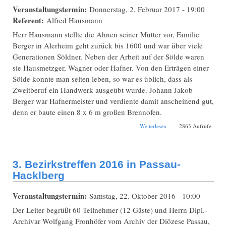
Veranstaltungstermin:
Donnerstag, 2. Februar 2017 - 19:00
Referent:
Alfred Hausmann
Herr Hausmann stellte die Ahnen seiner Mutter vor, Familie
Berger in Alerheim geht zurück bis 1600 und war über viele
Generationen Söldner. Neben der Arbeit auf der Sölde waren
sie Hausmetzger, Wagner oder Hafner. Von den Erträgen einer
Sölde konnte man selten leben, so war es üblich, dass als
Zweitberuf ein Handwerk ausgeübt wurde. Johann Jakob
Berger war Hafnermeister und verdiente damit anscheinend gut,
denn er baute einen 8 x 6 m großen Brennofen.
über Daniel Hubel
Weiterlesen
2863 Aufrufe
(1766-1847) aus
Harburg: Schuft und
verdienter Pfarrer
3. Bezirkstreffen 2016 in Passau-
Hacklberg
Veranstaltungstermin:
Samstag, 22. Oktober 2016 - 10:00
Der Leiter begrüßt 60 Teilnehmer (12 Gäste) und Herrn Dipl.-
Archivar Wolfgang Fronhöfer vom Archiv der Diözese Passau,