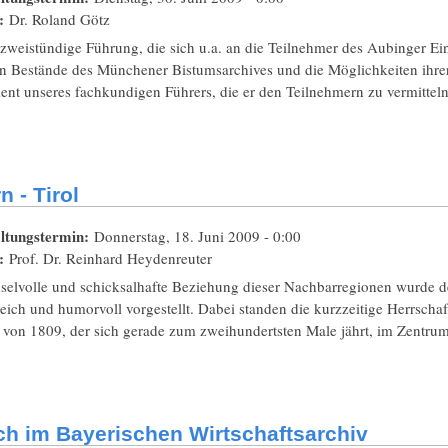
t:
Dr. Roland Götz
zweistündige Führung, die sich u.a. an die Teilnehmer des Aubinger Einf
en Bestände des Münchener Bistumsarchives und die Möglichkeiten ihr
nt unseres fachkundigen Führers, die er den Teilnehmern zu vermitteln
n - Tirol
ltungstermin:
Donnerstag, 18. Juni 2009 - 0:00
t:
Prof. Dr. Reinhard Heydenreuter
selvolle und schicksalhafte Beziehung dieser Nachbarregionen wurde 
eich und humorvoll vorgestellt. Dabei standen die kurzzeitige Herrschaf
 von 1809, der sich gerade zum zweihundertsten Male jährt, im Zentrum
h im Bayerischen Wirtschaftsarchiv