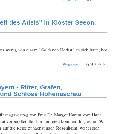
der Stadtkartographie
in München von ihren
Anfängen bis zum
Beginn des 19.
eit des Adels" in Kloster Seeon,
Jahrhunderts anhand
neuester
Forschungsergebnisse
er wenig von einem "Goldenen Herbst" an sich hatte, bot
über Vereinsausflug
Weiterlesen
4605 Aufrufe
zur Ausstellung
"Leuchtenberg - Zeit
des Adels" in Kloster
Seeon, Burg Stein an
ern - Ritter, Grafen,
der Traun
, und Schloss Hohenaschau
inführungsvortrag von Frau Dr. Margot Hamm vom Haus
t vorbereitet die Fahrt antreten konnten. Insgesamt 59
Rosenheim
r auf die Reise zunächst nach
, wobei sich