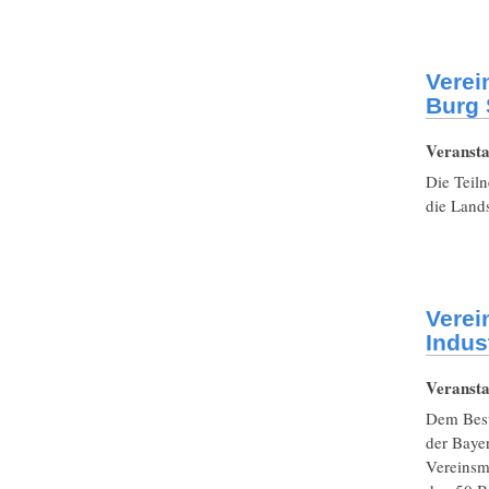
Verei
Burg 
Veransta
Die Teil
die Land
Verei
Indus
Veransta
Dem Besu
der Bayer
Vereinsm