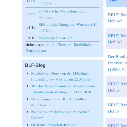
17.09.
- 17 Uhr
76. Deutscher Genealogentag in
25.09.
BBLF, Ban
Göttingen
Heft 4/5
Bibliotheksöffnung und Workshop 14
01.10.
- 17 Uhr
BBLF, Ban
01.10.
Augsburg: Bavarikon
Heft 2/3
siehe auch
:
aktuelle Termine
·
Rückblicke
·
Neuigkeiten
Der Famili
Franken u
BLF-Blog
(1950-1954
Mysteriöser Sturz von der Münchner
Frauenkirche - Vortrag am 22.05.2026
BBLF, Ban
30 Jahre Stammbaumtisch-Nordschwaben
Heft 3
- Jubiläumsausstellung am 24.05.2026
Neuzugänge in der BLF-Bibliothek
BBLF, Ban
München
Heft 3
Neues aus der Redaktion der „Gelben
Blätter“
Ortsfamilienbuch Bettbrunn
BBLF, Ban