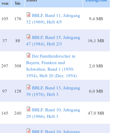
von
bis
BBLF, Band 11, Jahrgang
105
176
9,4 MB
32 (1969), Heft 4/5
BBLF, Band 15, Jahrgang
37
88
16,1 MB
47 (1984), Heft 2/3
Der Familienforscher in
Bayern, Franken und
297
308
2,0 MB
Schwaben, Band 1 (1950-
1954), Heft 20 (Dez. 1954)
BBLF, Band 13, Jahrgang
97
128
6,0 MB
39 (1976), Heft 3
BBLF, Band 10, Jahrgang
145
240
47,0 MB
29 (1966), Heft 3
BBLF, Band 10, Jahrgang