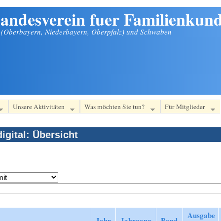
andesverein fuer Familienkund
n (Oberbayern, Niederbayern, Oberpfalz) und Schwaben
Unsere Aktivitäten
Was möchten Sie tun?
Für Mitglieder
igital: Übersicht
Ausgabe
Jahr
Jahrgang
Band