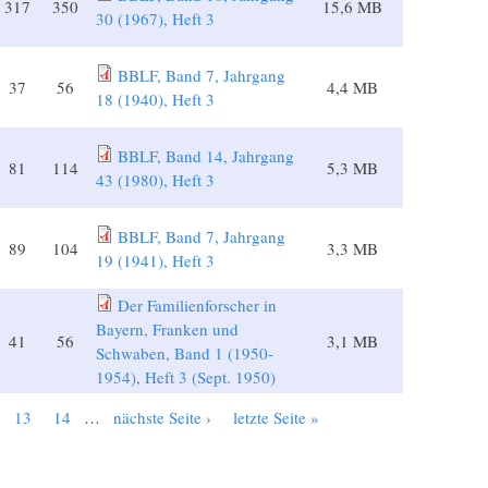
317
350
15,6 MB
30 (1967), Heft 3
BBLF, Band 7, Jahrgang
37
56
4,4 MB
18 (1940), Heft 3
BBLF, Band 14, Jahrgang
81
114
5,3 MB
43 (1980), Heft 3
BBLF, Band 7, Jahrgang
89
104
3,3 MB
19 (1941), Heft 3
Der Familienforscher in
Bayern, Franken und
41
56
3,1 MB
Schwaben, Band 1 (1950-
1954), Heft 3 (Sept. 1950)
13
14
…
nächste Seite ›
letzte Seite »