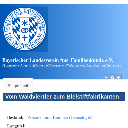
Direkt zum Inhalt
Bayerischer Landesverein fuer Familienkunde e.V.
Familienforschung in Altbayern (Oberbayern, Niederbayern, Oberpfalz) und Schwaben
Hauptmenü
Vom Waldviertler zum Bleistiftfabrikanten
Bestand:
Personen und Familien (Genealogie)
Langtitel: