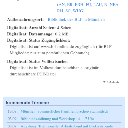
(AN, ER, ERH, FÜ, LAU, N, NEA,
RH, SC, WUG)
Aufbewahrungsort:
Bibliothek des BLF in München
Digitalisat: Anzahl Seiten:
4 Seiten
Digitalisat: Datenmenge:
0,2 MB
Digitalisat: Status Zugänglichkeit:
Digitalisat ist auf www.blf-online.de zugänglich (für BLF-
Mitglieder; nur zum persönlichen Gebrauch)
Digitalisat: Status Volltextsuche:
Digitalisat ist im Volltext durchsuchbar
›
originär
durchsuchbare PDF-Datei
992 Aufrufe
kommende Termine
13.08.
München: Sommerlicher Familienforscher-Stammtisch
03.09.
Bibliotheksöffnung und Workshop 14 - 17 Uhr
03.09.
Augsburg: Traditioneller Arbeitsabend mit Brotzeitspende