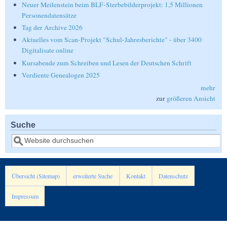
Neuer Meilenstein beim BLF-Sterbebilderprojekt: 1,5 Millionen
Personendatensätze
Tag der Archive 2026
Aktuelles vom Scan-Projekt "Schul-Jahresberichte" - über 3400
Digitalisate online
Kursabende zum Schreiben und Lesen der Deutschen Schrift
Verdiente Genealogen 2025
mehr
zur
größeren Ansicht
Suche
Suche
Übersicht (Sitemap)
erweiterte Suche
Kontakt
Datenschutz
Impressum