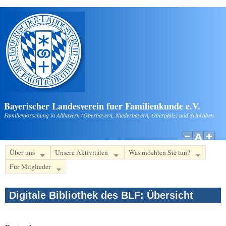
Direkt zum Inhalt
Bayerischer Landesverein fuer Familienkunde e.V.
Familienforschung in Altbayern (Oberbayern, Niederbayern, Oberpfalz) und Schwaben
Über uns
Unsere Aktivitäten
Was möchten Sie tun?
Für Mitglieder
Digitale Bibliothek des BLF: Übersicht