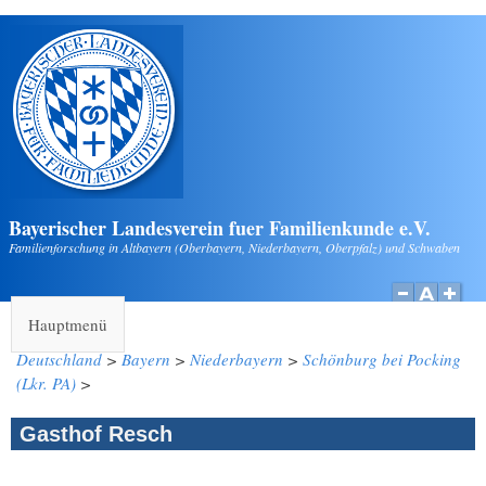
Direkt zum Inhalt
Bayerischer Landesverein fuer Familienkunde e.V.
Familienforschung in Altbayern (Oberbayern, Niederbayern, Oberpfalz) und Schwaben
Hauptmenü
Deutschland
>
Bayern
>
Niederbayern
>
Schönburg bei Pocking
(Lkr. PA)
>
Gasthof Resch