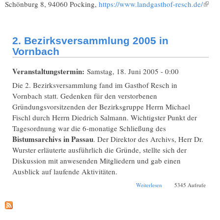
Schönburg 8, 94060 Pocking,
https://www.landgasthof-resch.de/
(Link
ist
exter
2. Bezirksversammlung 2005 in
Vornbach
Veranstaltungstermin:
Samstag, 18. Juni 2005 - 0:00
Die 2. Bezirksversammlung fand im Gasthof Resch in
Vornbach statt. Gedenken für den verstorbenen
Gründungsvorsitzenden der Bezirksgruppe Herrn Michael
Fischl durch Herrn Diedrich Salmann. Wichtigster Punkt der
Tagesordnung war die 6-monatige Schließung des
Bistumsarchivs in Passau
. Der Direktor des Archivs, Herr Dr.
Wurster erläuterte ausführlich die Gründe, stellte sich der
Diskussion mit anwesenden Mitgliedern und gab einen
Ausblick auf laufende Aktivitäten.
über 2.
Weiterlesen
5345 Aufrufe
Bezirksversammlung
2005 in Vornbach