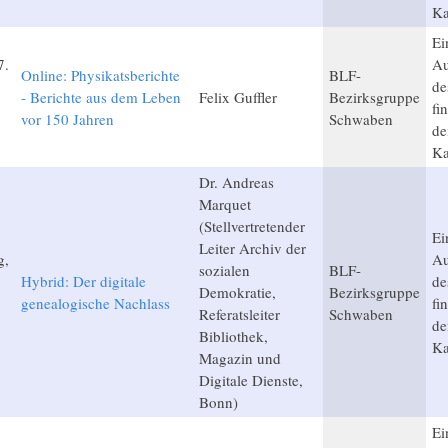
Ka
Ei
7.
Au
Online: Physikatsberichte
BLF-
de
- Berichte aus dem Leben
Felix Guffler
Bezirksgruppe
fi
vor 150 Jahren
Schwaben
de
Ka
Dr. Andreas
Marquet
(Stellvertretender
Ei
Leiter Archiv der
g,
Au
sozialen
BLF-
Hybrid: Der digitale
de
Demokratie,
Bezirksgruppe
genealogische Nachlass
fi
Referatsleiter
Schwaben
de
Bibliothek,
Ka
Magazin und
Digitale Dienste,
Bonn)
Ei