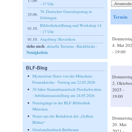
17.09.
- 17 Uhr
76. Deutscher Genealogentag in
25.09.
Termin
Göttingen
Bibliotheksöffnung und Workshop 14
01.10.
- 17 Uhr
Donnersta
01.10.
Augsburg: Bavarikon
4. Mai 20
siehe auch
:
aktuelle Termine
·
Rückblicke
·
- 19:00
Neuigkeiten
BLF-Blog
Mysteriöser Sturz von der Münchner
Donnersta
Frauenkirche - Vortrag am 22.05.2026
2. Oktober
2025 -
30 Jahre Stammbaumtisch-Nordschwaben
- Jubiläumsausstellung am 24.05.2026
19:00
Neuzugänge in der BLF-Bibliothek
München
Neues aus der Redaktion der „Gelben
Donnersta
Blätter“
20. Mai
Ortsfamilienbuch Bettbrunn
2021 -