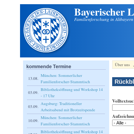
Bayerischer L
Direkt zum Inhalt
Familienforschung in Altbayer
Über uns
kommende Termine
München: Sommerlicher
13.08.
Rückbl
Familienforscher-Stammtisch
Bibliotheksöffnung und Workshop 14
03.09.
- 17 Uhr
Volltextsuc
Augsburg: Traditioneller
03.09.
Arbeitsabend mit Brotzeitspende
Aufzeichn
München: Sommerlicher
10.09.
Familienforscher-Stammtisch
Bibliotheksöffnung und Workshop 14