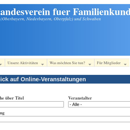
andesverein fuer Familienkund
n (Oberbayern, Niederbayern, Oberpfalz) und Schwaben
Unsere Aktivitäten
Was möchten Sie tun?
Für Mitglieder
ick auf Online-Veranstaltungen
he über Titel
Veranstalter
ung