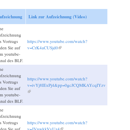
ufzeichnung
Link zur Aufzeichnung (Video)
ne
fzeichnung
s Vortrags
https://www.youtube.com/watch?
nden Sie auf
v=CrK4aCUSjd0
(Link ist extern)
m youtube-
nal des BLF.
ne
fzeichnung
https://www.youtube.com/watch?
s Vortrags
v=ivYj8IExPj4&pp=0gcJCQMKAYcqIYzv
nden Sie auf
(Link ist extern)
m youtube-
nal des BLF.
ne
fzeichnung
s Vortrags
https://www.youtube.com/watch?
nden Sie auf
v=JVnwkkVvUz4
(Link ist extern)