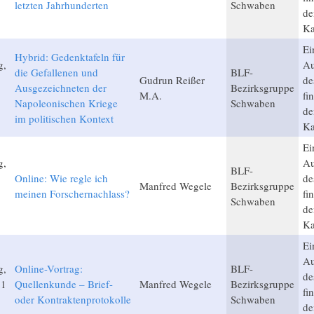
letzten Jahrhunderten
Schwaben
de
Ka
Ei
Hybrid: Gedenktafeln für
g,
Au
die Gefallenen und
BLF-
Gudrun Reißer
de
Ausgezeichneten der
Bezirksgruppe
M.A.
fi
Napoleonischen Kriege
Schwaben
de
im politischen Kontext
Ka
Ei
g,
Au
BLF-
Online: Wie regle ich
de
Manfred Wegele
Bezirksgruppe
meinen Forschernachlass?
fi
Schwaben
de
Ka
Ei
Au
g,
Online-Vortrag:
BLF-
de
21
Quellenkunde – Brief-
Manfred Wegele
Bezirksgruppe
fi
oder Kontraktenprotokolle
Schwaben
de