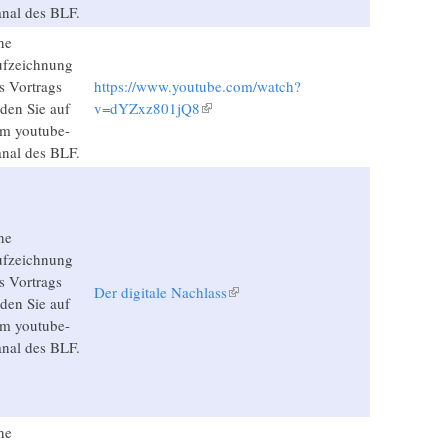
nal des BLF.
ne
fzeichnung
s Vortrags
https://www.youtube.com/watch?
nden Sie auf
v=dYZxz801jQ8
(Link ist extern)
m youtube-
nal des BLF.
ne
fzeichnung
s Vortrags
Der digitale Nachlass
(Link ist extern)
nden Sie auf
m youtube-
nal des BLF.
ne