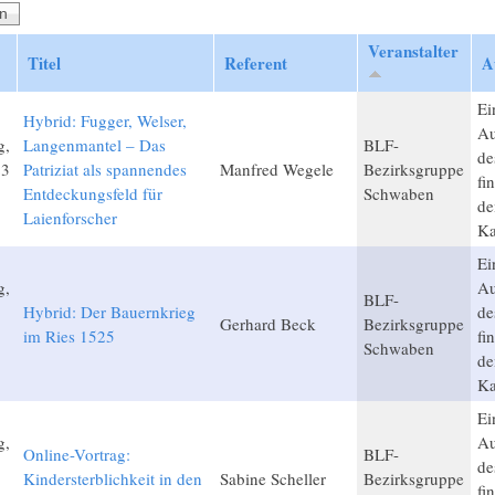
Veranstalter
Titel
Referent
A
Ei
Hybrid: Fugger, Welser,
Au
g,
Langenmantel – Das
BLF-
de
23
Patriziat als spannendes
Manfred Wegele
Bezirksgruppe
fi
Entdeckungsfeld für
Schwaben
de
Laienforscher
Ka
Ei
g,
Au
BLF-
Hybrid: Der Bauernkrieg
de
Gerhard Beck
Bezirksgruppe
im Ries 1525
fi
Schwaben
de
Ka
Ei
g,
Au
Online-Vortrag:
BLF-
de
Kindersterblichkeit in den
Sabine Scheller
Bezirksgruppe
fi