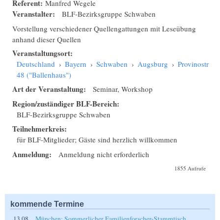
Referent:
Manfred Wegele
Veranstalter:
BLF-Bezirksgruppe Schwaben
Vorstellung verschiedener Quellengattungen mit Leseübung
anhand dieser Quellen
Veranstaltungsort:
Deutschland
›
Bayern
›
Schwaben
›
Augsburg
›
Provinostraße
48 ("Ballenhaus")
Art der Veranstaltung:
Seminar, Workshop
Region/zuständiger BLF-Bereich:
BLF-Bezirksgruppe Schwaben
Teilnehmerkreis:
für BLF-Mitglieder; Gäste sind herzlich willkommen
Anmeldung:
Anmeldung nicht erforderlich
1855 Aufrufe
kommende Termine
13.08.
München: Sommerlicher Familienforscher-Stammtisch