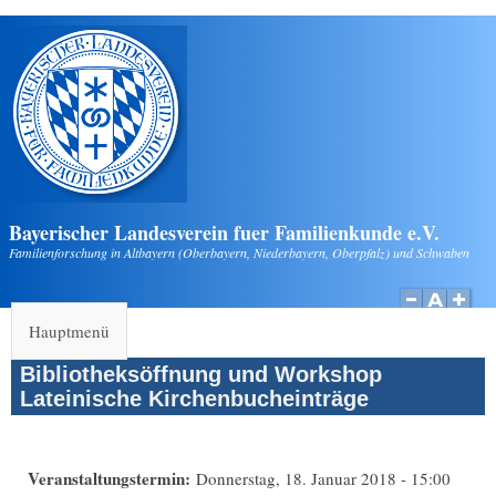
Direkt zum Inhalt
Bayerischer Landesverein fuer Familienkunde e.V.
Familienforschung in Altbayern (Oberbayern, Niederbayern, Oberpfalz) und Schwaben
Hauptmenü
Bibliotheksöffnung und Workshop
Lateinische Kirchenbucheinträge
Veranstaltungstermin:
Donnerstag, 18. Januar 2018 - 15:00