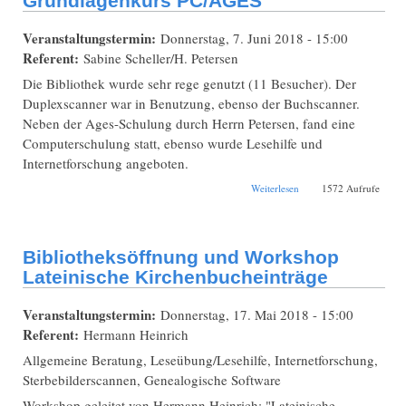
Grundlagenkurs PC/AGES
Veranstaltungstermin:
Donnerstag, 7. Juni 2018 - 15:00
Referent:
Sabine Scheller/H. Petersen
Die Bibliothek wurde sehr rege genutzt (11 Besucher). Der
Duplexscanner war in Benutzung, ebenso der Buchscanner.
Neben der Ages-Schulung durch Herrn Petersen, fand eine
Computerschulung statt, ebenso wurde Lesehilfe und
Internetforschung angeboten.
über
Weiterlesen
1572 Aufrufe
Bibliotheksöffnung
und Workshop
Grundlagenkurs
PC/AGES
Bibliotheksöffnung und Workshop
Lateinische Kirchenbucheinträge
Veranstaltungstermin:
Donnerstag, 17. Mai 2018 - 15:00
Referent:
Hermann Heinrich
Allgemeine Beratung, Leseübung/Lesehilfe, Internetforschung,
Sterbebilderscannen, Genealogische Software
Workshop geleitet von Hermann Heinrich: "Lateinische