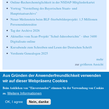
Online-Recherchemöglichkeit in der NSDAP-Mitgliederkartei
Vortrag "Vorstellung des Bayerischen Staats- und
Hauptstaatsarchivs"
Neuer Meilenstein beim BLF-Sterbebilderprojekt: 1,5 Millionen
Personendatensätze
Tag der Archive 2026
Aktuelles vom Scan-Projekt "Schul-Jahresberichte" - über 3400
Digitalisate online
Kursabende zum Schreiben und Lesen der Deutschen Schrift
Verdiente Genealogen 2025
mehr
zur
größeren Ansicht
Aus Gründen der Anwenderfreundlichkeit verwenden
Suche
wir auf dieser Webpräsenz Cookies
Suche
Beim Anklicken von "Einverstanden" stimmen Sie der Verwendung von Cookies
zu.
Weitere Informationen
Nebenmenü
OK, I agree
Nein, danke