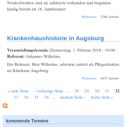
Nordschwaben sind sie zahlreich vorhanden und beginnen
häufig bereits im 16. Jahrhundert.
über Quellenkunde:
Weiterlesen
2286 Aufrufe
Leibeigenschaftsakten
Krankenhaushistorie in Augsburg
Veranstaltungstermin:
Donnerstag, 1. Februar 2018 - 19:00
Referent:
Johannes Wilhelms
Der Referent, Herr Wilhelms, arbeitete zuletzt als Pflegedirektor
im Klinikum Augsburg.
über
Weiterlesen
6435 Aufrufe
Krankenhaushistorie
in Augsburg
32
« erste Seite
‹ vorherige Seite
…
28
29
30
31
Seiten
33
34
35
36
…
nächste Seite ›
letzte Seite »
kommende Termine