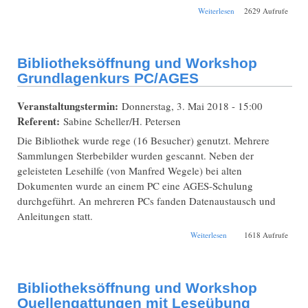
über Vorstellung
Weiterlesen
2629 Aufrufe
Verein für
Familienkunde in
Baden-Württemberg
e.V.
Bibliotheksöffnung und Workshop
Grundlagenkurs PC/AGES
Veranstaltungstermin:
Donnerstag, 3. Mai 2018 - 15:00
Referent:
Sabine Scheller/H. Petersen
Die Bibliothek wurde rege (16 Besucher) genutzt. Mehrere
Sammlungen Sterbebilder wurden gescannt. Neben der
geleisteten Lesehilfe (von Manfred Wegele) bei alten
Dokumenten wurde an einem PC eine AGES-Schulung
durchgeführt. An mehreren PCs fanden Datenaustausch und
Anleitungen statt.
über
Weiterlesen
1618 Aufrufe
Bibliotheksöffnung
und Workshop
Grundlagenkurs
PC/AGES
Bibliotheksöffnung und Workshop
Quellengattungen mit Leseübung