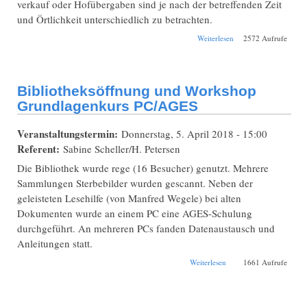
verkauf oder Hofübergaben sind je nach der betreffenden Zeit
und Örtlichkeit unterschiedlich zu betrachten.
über Maße und
Weiterlesen
2572 Aufrufe
Gewichte
Bibliotheksöffnung und Workshop
Grundlagenkurs PC/AGES
Veranstaltungstermin:
Donnerstag, 5. April 2018 - 15:00
Referent:
Sabine Scheller/H. Petersen
Die Bibliothek wurde rege (16 Besucher) genutzt. Mehrere
Sammlungen Sterbebilder wurden gescannt. Neben der
geleisteten Lesehilfe (von Manfred Wegele) bei alten
Dokumenten wurde an einem PC eine AGES-Schulung
durchgeführt. An mehreren PCs fanden Datenaustausch und
Anleitungen statt.
über
Weiterlesen
1661 Aufrufe
Bibliotheksöffnung
und Workshop
Grundlagenkurs
PC/AGES