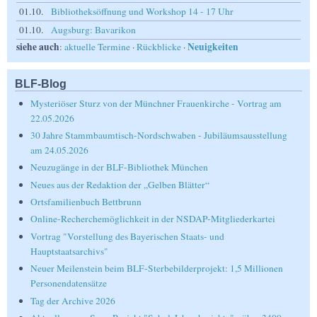
01.10.
Bibliotheksöffnung und Workshop 14 - 17 Uhr
01.10.
Augsburg: Bavarikon
siehe auch
Neuigkeiten
:
aktuelle Termine
·
Rückblicke
·
BLF-Blog
Mysteriöser Sturz von der Münchner Frauenkirche - Vortrag am
22.05.2026
30 Jahre Stammbaumtisch-Nordschwaben - Jubiläumsausstellung
am 24.05.2026
Neuzugänge in der BLF-Bibliothek München
Neues aus der Redaktion der „Gelben Blätter“
Ortsfamilienbuch Bettbrunn
Online-Recherchemöglichkeit in der NSDAP-Mitgliederkartei
Vortrag "Vorstellung des Bayerischen Staats- und
Hauptstaatsarchivs"
Neuer Meilenstein beim BLF-Sterbebilderprojekt: 1,5 Millionen
Personendatensätze
Tag der Archive 2026