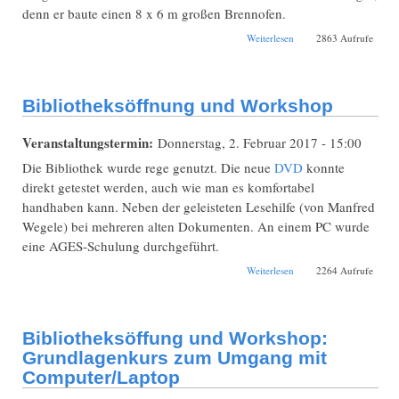
denn er baute einen 8 x 6 m großen Brennofen.
über Daniel Hubel
Weiterlesen
2863 Aufrufe
(1766-1847) aus
Harburg: Schuft und
verdienter Pfarrer
Bibliotheksöffnung und Workshop
Veranstaltungstermin:
Donnerstag, 2. Februar 2017 - 15:00
Die Bibliothek wurde rege genutzt. Die neue
DVD
konnte
direkt getestet werden, auch wie man es komfortabel
handhaben kann. Neben der geleisteten Lesehilfe (von Manfred
Wegele) bei mehreren alten Dokumenten. An einem PC wurde
eine AGES-Schulung durchgeführt.
über
Weiterlesen
2264 Aufrufe
Bibliotheksöffnung
und Workshop
Bibliotheksöffung und Workshop:
Grundlagenkurs zum Umgang mit
Computer/Laptop