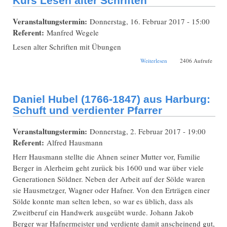
Kurs Lesen alter Schriften
Veranstaltungstermin:
Donnerstag, 16. Februar 2017 - 15:00
Referent:
Manfred Wegele
Lesen alter Schriften mit Übungen
über
Weiterlesen
2406 Aufrufe
Bibliotheksöffnung
und Workshop: Kurs
Lesen alter Schriften
Daniel Hubel (1766-1847) aus Harburg:
Schuft und verdienter Pfarrer
Veranstaltungstermin:
Donnerstag, 2. Februar 2017 - 19:00
Referent:
Alfred Hausmann
Herr Hausmann stellte die Ahnen seiner Mutter vor, Familie
Berger in Alerheim geht zurück bis 1600 und war über viele
Generationen Söldner. Neben der Arbeit auf der Sölde waren
sie Hausmetzger, Wagner oder Hafner. Von den Erträgen einer
Sölde konnte man selten leben, so war es üblich, dass als
Zweitberuf ein Handwerk ausgeübt wurde. Johann Jakob
Berger war Hafnermeister und verdiente damit anscheinend gut,