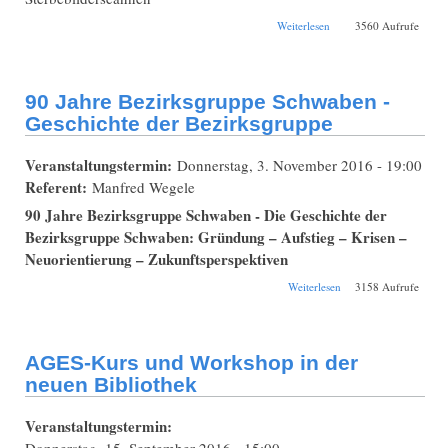
über AGES-Kurs und
Weiterlesen
3560 Aufrufe
Workshop in der
neuen Bibliothek
90 Jahre Bezirksgruppe Schwaben -
Geschichte der Bezirksgruppe
Veranstaltungstermin:
Donnerstag, 3. November 2016 - 19:00
Referent:
Manfred Wegele
90 Jahre Bezirksgruppe Schwaben - Die Geschichte der
Bezirksgruppe Schwaben: Gründung – Aufstieg – Krisen –
Neuorientierung – Zukunftsperspektiven
über 90 Jahre
Weiterlesen
3158 Aufrufe
Bezirksgruppe
Schwaben -
Geschichte der
Bezirksgruppe
AGES-Kurs und Workshop in der
neuen Bibliothek
Veranstaltungstermin:
Donnerstag, 15. September 2016 - 15:00