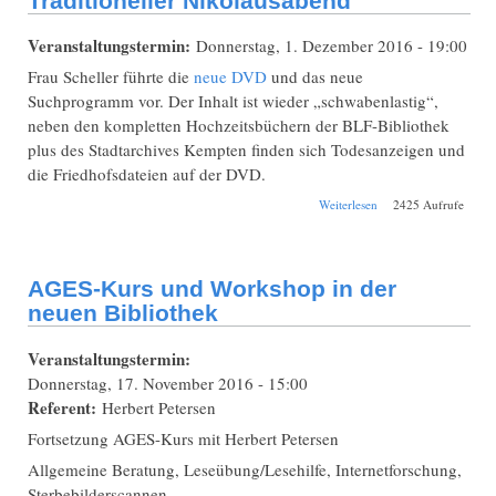
Traditioneller Nikolausabend
Veranstaltungstermin:
Donnerstag, 1. Dezember 2016 - 19:00
Frau Scheller führte die
neue DVD
und das neue
Suchprogramm vor. Der Inhalt ist wieder „schwabenlastig“,
neben den kompletten Hochzeitsbüchern der BLF-Bibliothek
plus des Stadtarchives Kempten finden sich Todesanzeigen und
die Friedhofsdateien auf der DVD.
über Traditioneller
Weiterlesen
2425 Aufrufe
Nikolausabend
AGES-Kurs und Workshop in der
neuen Bibliothek
Veranstaltungstermin:
Donnerstag, 17. November 2016 - 15:00
Referent:
Herbert Petersen
Fortsetzung AGES-Kurs mit Herbert Petersen
Allgemeine Beratung, Leseübung/Lesehilfe, Internetforschung,
Sterbebilderscannen