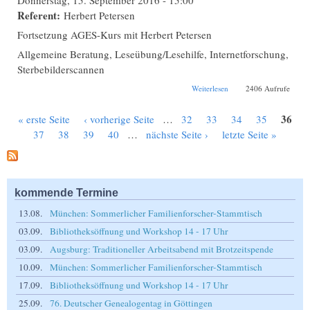
Referent:
Herbert Petersen
Fortsetzung AGES-Kurs mit Herbert Petersen
Allgemeine Beratung, Leseübung/Lesehilfe, Internetforschung,
Sterbebilderscannen
über AGES-Kurs und
Weiterlesen
2406 Aufrufe
Workshop in der
neuen Bibliothek
36
« erste Seite
‹ vorherige Seite
…
32
33
34
35
Seiten
37
38
39
40
…
nächste Seite ›
letzte Seite »
kommende Termine
13.08.
München: Sommerlicher Familienforscher-Stammtisch
03.09.
Bibliotheksöffnung und Workshop 14 - 17 Uhr
03.09.
Augsburg: Traditioneller Arbeitsabend mit Brotzeitspende
10.09.
München: Sommerlicher Familienforscher-Stammtisch
17.09.
Bibliotheksöffnung und Workshop 14 - 17 Uhr
25.09.
76. Deutscher Genealogentag in Göttingen