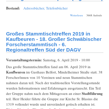
Bestand:
Adressbücher, Telefonbücher
über Literatur aus
Weiterlesen
3668 Aufrufe
den BLF-
Bibliotheken in der
DigiBib von
CompGen
Großes Stammtischtreffen 2019 in
(Digitalisate)
Kaufbeuren - 18. Großer Schwäbischer
Forscherstammtisch - 6.
Regionaltreffen Süd der DAGV
Veranstaltungstermin:
Samstag, 6. April 2019 - 10:00
Das große Stammtischtreffen fand am 06. April 2019 in
Kaufbeuren
im Gasthaus Belfort, Mindelheimer Straße statt. 38
Forscher/innen von 10 Vereinen und neun Stammtischen
nahmen daran teil. Nach der traditionellen Vorstellungsstunde
wurden Informationen und Erfahrungen ausgetauscht. Ein Teil
Stadtführung
der Gruppe nahm nach dem Mittagessen an einer
teil. Herr Heider führte die Gruppe zur Kirche St. Blasius die
1319 vollendet wurde und unverändert gotisch erhalten ist.