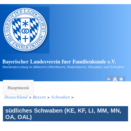
Direkt zum Inhalt
Bayerischer Landesverein fuer Familienkunde e.V.
Familienforschung in Altbayern (Oberbayern, Niederbayern, Oberpfalz) und Schwaben
Hauptmenü
Deutschland
>
Bayern
>
Schwaben
>
südliches Schwaben (KE, KF, LI, MM, MN,
OA, OAL)