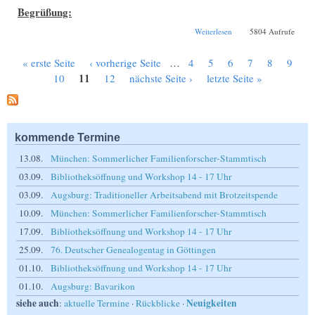
Begrüßung:
über 6. Großer
Weiterlesen
5804 Aufrufe
Schwäbischer
Forscherstammtisch
« erste Seite
‹ vorherige Seite
…
4
5
6
7
8
9
2007 in Leutkirch
Seiten
11
10
12
nächste Seite ›
letzte Seite »
kommende Termine
13.08.
München: Sommerlicher Familienforscher-Stammtisch
03.09.
Bibliotheksöffnung und Workshop 14 - 17 Uhr
03.09.
Augsburg: Traditioneller Arbeitsabend mit Brotzeitspende
10.09.
München: Sommerlicher Familienforscher-Stammtisch
17.09.
Bibliotheksöffnung und Workshop 14 - 17 Uhr
25.09.
76. Deutscher Genealogentag in Göttingen
01.10.
Bibliotheksöffnung und Workshop 14 - 17 Uhr
01.10.
Augsburg: Bavarikon
siehe auch
Neuigkeiten
:
aktuelle Termine
·
Rückblicke
·