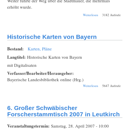
Weiter führte der Weg über die Stadtmauer, die mehrmals
erhöht wurde.
über Großes
Weiterlesen
3182 Aufrufe
Stammtischtreffen
2019 in Kaufbeuren
- 18. Großer
Schwäbischer
Historische Karten von Bayern
Forscherstammtisch
- 6. Regionaltreffen
Süd der DAGV
Bestand:
Karten, Pläne
Langtitel:
Historische Karten von Bayern
mit Digitalisaten
Verfasser/Bearbeiter/Herausgeber:
Bayerische Landesbibliothek online (Hrg.)
über Historische
Weiterlesen
5647 Aufrufe
Karten von Bayern
6. Großer Schwäbischer
Forscherstammtisch 2007 in Leutkirch
Veranstaltungstermin:
Samstag, 28. April 2007 - 10:00