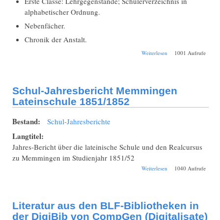
Erste Classe: Lehrgegenstände; Schülerverzeichnis in
alphabetischer Ordnung.
Nebenfächer.
Chronik der Anstalt.
über Schul-
Weiterlesen
1001 Aufrufe
Jahresbericht
Memmingen
Lateinschule
1875/1876
Schul-Jahresbericht Memmingen
Lateinschule 1851/1852
Bestand:
Schul-Jahresberichte
Langtitel:
Jahres-Bericht über die lateinische Schule und den Realcursus
zu Memmingen im Studienjahr 1851/52
über Schul-
Weiterlesen
1040 Aufrufe
Jahresbericht
Memmingen
Lateinschule
1851/1852
Literatur aus den BLF-Bibliotheken in
der DigiBib von CompGen (Digitalisate)