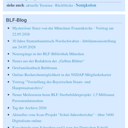
siehe auch
Neuigkeiten
:
aktuelle Termine
·
Rückblicke
·
BLF-Blog
Mysteriöser Sturz von der Münchner Frauenkirche - Vortrag am
22.05.2026
30 Jahre Stammbaumtisch-Nordschwaben - Jubiläumsausstellung
am 24.05.2026
Neuzugänge in der BLF-Bibliothek München
Neues aus der Redaktion der „Gelben Blätter“
Ortsfamilienbuch Bettbrunn
Online-Recherchemöglichkeit in der NSDAP-Mitgliederkartei
Vortrag "Vorstellung des Bayerischen Staats- und
Hauptstaatsarchivs"
Neuer Meilenstein beim BLF-Sterbebilderprojekt: 1,5 Millionen
Personendatensätze
Tag der Archive 2026
Aktuelles vom Scan-Projekt "Schul-Jahresberichte" - über 3400
Digitalisate online
Kursabende zum Schreiben und Lesen der Deutschen Schrift