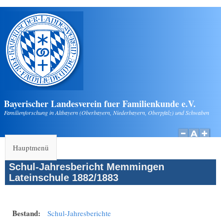
Direkt zum Inhalt
Bayerischer Landesverein fuer Familienkunde e.V.
Familienforschung in Altbayern (Oberbayern, Niederbayern, Oberpfalz) und Schwaben
Hauptmenü
Schul-Jahresbericht Memmingen
Lateinschule 1882/1883
Bestand:
Schul-Jahresberichte