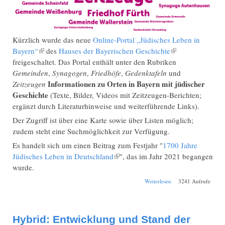
Kürzlich wurde das neue
Online-Portal „Jüdisches Leben in
Bayern“
(Link ist extern)
des
Hauses der Bayerischen Geschichte
(Link ist extern)
freigeschaltet. Das Portal enthält unter den Rubriken
Gemeinden
,
Synagogen
,
Friedhöfe
,
Gedenktafeln
und
Informationen zu Orten in Bayern mit jüdischer
Zeitzeugen
Geschichte
(Texte, Bilder, Videos mit Zeitzeugen-Berichten;
ergänzt durch Literaturhinweise und weiterführende Links).
Der Zugriff ist über eine Karte sowie über Listen möglich;
zudem steht eine Suchmöglichkeit zur Verfügung.
Es handelt sich um einen Beitrag zum Festjahr "
1700 Jahre
Jüdisches Leben in Deutschland
(Link ist extern)
", das im Jahr 2021 begangen
wurde.
über Online-Portal
Weiterlesen
3241 Aufrufe
"Jüdisches Leben in
Bayern"
Hybrid: Entwicklung und Stand der