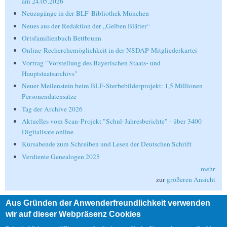
am 24.05.2026
Neuzugänge in der BLF-Bibliothek München
Neues aus der Redaktion der „Gelben Blätter“
Ortsfamilienbuch Bettbrunn
Online-Recherchemöglichkeit in der NSDAP-Mitgliederkartei
Vortrag "Vorstellung des Bayerischen Staats- und
Hauptstaatsarchivs"
Neuer Meilenstein beim BLF-Sterbebilderprojekt: 1,5 Millionen
Personendatensätze
Tag der Archive 2026
Aktuelles vom Scan-Projekt "Schul-Jahresberichte" - über 3400
Digitalisate online
Kursabende zum Schreiben und Lesen der Deutschen Schrift
Verdiente Genealogen 2025
mehr
zur
größeren Ansicht
Aus Gründen der Anwenderfreundlichkeit verwenden
Suche
wir auf dieser Webpräsenz Cookies
Suche