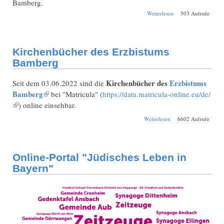
Bamberg.
über Schul-
Weiterlesen
503 Aufrufe
Jahresbericht
Bamberg
Gewerbeschule
1865/1866.
Kirchenbücher des Erzbistums
Bamberg
Kirchenbücher des
Erzbistums
Seit dem 03.06.2022 sind die
Bamberg
(Link ist extern)
bei "Matricula" (
https://data.matricula-online.eu/de/
(Link ist extern)
) online einsehbar.
über Kirchenbücher
Weiterlesen
6602 Aufrufe
des Erzbistums
Bamberg
Online-Portal "Jüdisches Leben in
Bayern"