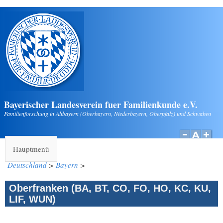
Direkt zum Inhalt
Bayerischer Landesverein fuer Familienkunde e.V.
Familienforschung in Altbayern (Oberbayern, Niederbayern, Oberpfalz) und Schwaben
Hauptmenü
Deutschland
>
Bayern
>
Oberfranken (BA, BT, CO, FO, HO, KC, KU,
LIF, WUN)