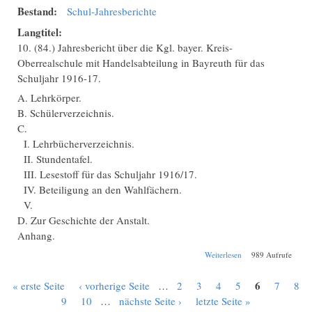
Bestand:
Schul-Jahresberichte
Langtitel:
10. (84.) Jahresbericht über die Kgl. bayer. Kreis-
Oberrealschule mit Handelsabteilung in Bayreuth für das
Schuljahr 1916-17.
A. Lehrkörper.
B. Schülerverzeichnis.
C.
I. Lehrbücherverzeichnis.
II. Stundentafel.
III. Lesestoff für das Schuljahr 1916/17.
IV. Beteiligung an den Wahlfächern.
V.
D. Zur Geschichte der Anstalt.
Anhang.
über Schul-
Weiterlesen
989 Aufrufe
Jahresbericht
Bayreuth
6
« erste Seite
‹ vorherige Seite
…
2
3
4
5
7
8
Kreisrealschule
Seiten
1916-1917
9
10
…
nächste Seite ›
letzte Seite »