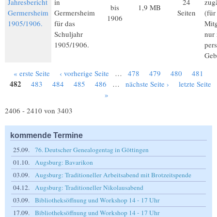
Jahresbericht
in
24
zug
bis
1,9 MB
Germersheim
Germersheim
Seiten
(fü
1906
1905/1906.
für das
Mitg
Schuljahr
nur
1905/1906.
per
Geb
« erste Seite
‹ vorherige Seite
…
478
479
480
481
Seiten
482
483
484
485
486
…
nächste Seite ›
letzte Seite
»
2406 - 2410 von 3403
kommende Termine
25.09.
76. Deutscher Genealogentag in Göttingen
01.10.
Augsburg: Bavarikon
03.09.
Augsburg: Traditioneller Arbeitsabend mit Brotzeitspende
04.12.
Augsburg: Traditioneller Nikolausabend
03.09.
Bibliotheksöffnung und Workshop 14 - 17 Uhr
17.09.
Bibliotheksöffnung und Workshop 14 - 17 Uhr