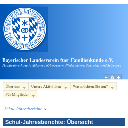
Direkt zum Inhalt
Bayerischer Landesverein fuer Familienkunde e.V.
Familienforschung in Altbayern (Oberbayern, Niederbayern, Oberpfalz) und Schwaben
Über uns
Unsere Aktivitäten
Was möchten Sie tun?
Für Mitglieder
Schul-Jahresberichte
>
Schul-Jahresberichte: Übersicht