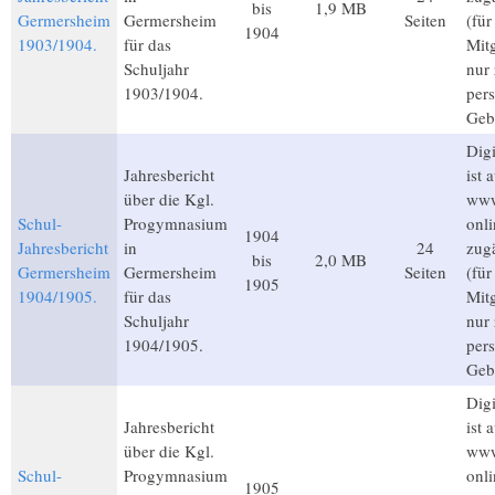
bis
1,9 MB
Germersheim
Germersheim
Seiten
(fü
1904
1903/1904.
für das
Mitg
Schuljahr
nur
1903/1904.
per
Geb
Digi
Jahresbericht
ist 
über die Kgl.
www
Schul-
Progymnasium
onli
1904
Jahresbericht
in
24
zug
bis
2,0 MB
Germersheim
Germersheim
Seiten
(fü
1905
1904/1905.
für das
Mitg
Schuljahr
nur
1904/1905.
per
Geb
Digi
Jahresbericht
ist 
über die Kgl.
www
Schul-
Progymnasium
onli
1905