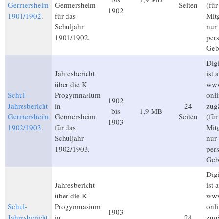
Germersheim
Germersheim
Seiten
(fü
1902
1901/1902.
für das
Mitg
Schuljahr
nur
1901/1902.
per
Geb
Digi
Jahresbericht
ist 
über die K.
www
Schul-
Progymnasium
onli
1902
Jahresbericht
in
24
zug
bis
1,9 MB
Germersheim
Germersheim
Seiten
(fü
1903
1902/1903.
für das
Mitg
Schuljahr
nur
1902/1903.
per
Geb
Digi
Jahresbericht
ist 
über die K.
www
Schul-
Progymnasium
onli
1903
Jahresbericht
in
24
zug