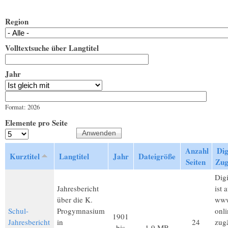
Region
Volltextsuche über Langtitel
Jahr
Jahr
Datum
Format: 2026
Elemente pro Seite
Anzahl
Dig
Kurztitel
Langtitel
Jahr
Dateigröße
Seiten
Zug
Digi
Jahresbericht
ist 
über die K.
www
Schul-
Progymnasium
onli
1901
Jahresbericht
in
24
zug
bis
1,9 MB