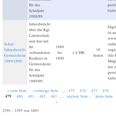
für das
pers
Schuljahr
Gebr
1888/89.
Jahresbericht
Digit
über die Kgl.
ist a
Lateinschule
www.
und den mit
Schul-
onli
ihr
1889
Jahresbericht
18
zugä
verbundenen
bis
1,4 MB
Germersheim
Seiten
(für
Realkurs in
1890
1889/1890.
Mitgl
Germersheim
nur 
für das
pers
Schuljahr
Gebr
1889/90.
« erste Seite
‹ vorherige Seite
…
475
476
477
478
Seiten
479
480
481
482
483
…
nächste Seite ›
letzte Seite
»
2391 - 2395 von 3403