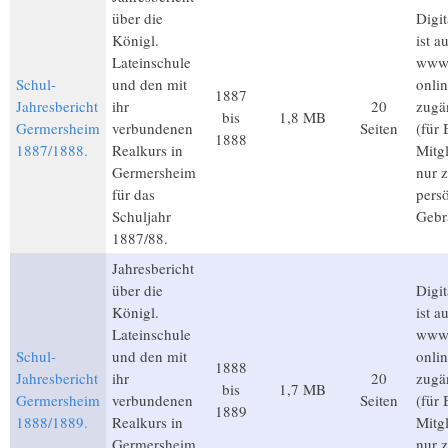
über die
Digit
Königl.
ist a
Lateinschule
www.
Schul-
und den mit
onli
1887
Jahresbericht
ihr
20
zugä
bis
1,8 MB
Germersheim
verbundenen
Seiten
(für
1888
1887/1888.
Realkurs in
Mitgl
Germersheim
nur 
für das
pers
Schuljahr
Gebr
1887/88.
Jahresbericht
über die
Digit
Königl.
ist a
Lateinschule
www.
Schul-
und den mit
onli
1888
Jahresbericht
ihr
20
zugä
bis
1,7 MB
Germersheim
verbundenen
Seiten
(für
1889
1888/1889.
Realkurs in
Mitgl
Germersheim
nur 