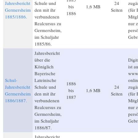
Jahresbericht
Schule und
24
zugä
bis
1,6 MB
Germersheim
den mit ihr
Seiten
(für
1886
1885/1886.
verbundenen
Mitgl
Realcursus zu
nur 
Germersheim,
pers
im Schuljahr
Gebr
1885/86.
Jahresbericht
über die
Digit
Königlich
ist a
Bayerische
www.
Schul-
Lateinische
onli
1886
Jahresbericht
Schule und
24
zugä
bis
1,6 MB
Germersheim
den mit ihr
Seiten
(für
1887
1886/1887.
verbundenen
Mitgl
Realcursus zu
nur 
Germersheim,
pers
im Schuljahr
Gebr
1886/87.
Jahresbericht