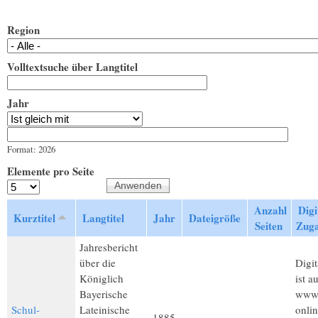
Region
Volltextsuche über Langtitel
Jahr
Jahr
Datum
Format: 2026
Elemente pro Seite
Anzahl
Digi
Kurztitel
Langtitel
Jahr
Dateigröße
Seiten
Zug
Jahresbericht
über die
Digit
Königlich
ist a
Bayerische
www.
Schul-
Lateinische
onli
1885