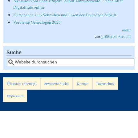
Aktuelles vom Scan-Projekt "Schul-Jahresberichte" - über 3400
Digitalisate online
Kursabende zum Schreiben und Lesen der Deutschen Schrift
Verdiente Genealogen 2025
mehr
zur
größeren Ansicht
Suche
Suche
Übersicht (Sitemap)
erweiterte Suche
Kontakt
Datenschutz
Impressum