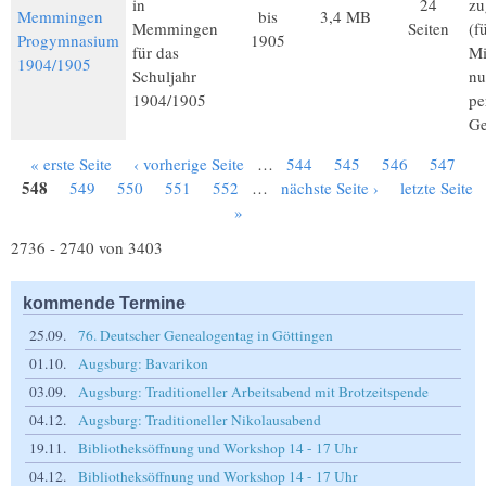
in
24
zu
Memmingen
bis
3,4 MB
Memmingen
Seiten
(f
Progymnasium
1905
für das
Mi
1904/1905
Schuljahr
nu
1904/1905
pe
Ge
« erste Seite
‹ vorherige Seite
…
544
545
546
547
Seiten
548
549
550
551
552
…
nächste Seite ›
letzte Seite
»
2736 - 2740 von 3403
kommende Termine
25.09.
76. Deutscher Genealogentag in Göttingen
01.10.
Augsburg: Bavarikon
03.09.
Augsburg: Traditioneller Arbeitsabend mit Brotzeitspende
04.12.
Augsburg: Traditioneller Nikolausabend
19.11.
Bibliotheksöffnung und Workshop 14 - 17 Uhr
04.12.
Bibliotheksöffnung und Workshop 14 - 17 Uhr