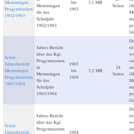
Memmingen
bis
3,1 MB
Memmingen
Seiten
(f
Progymnasium
1903
für das
Mi
1902/1903
Schuljahr
nu
1902/1903
pe
Ge
Di
Jahres-Bericht
is
über das Kgl.
ww
Schul-
Progymnasium
on
Jahresbericht
1903
in
24
zu
Memmingen
bis
3,2 MB
Memmingen
Seiten
(f
Progymnasium
1904
für das
Mi
1903/1904
Schuljahr
nu
1903/1904
pe
Ge
Di
Jahres-Bericht
is
über das Kgl.
ww
Schul-
Progymnasium
on
Jahresbericht
1904