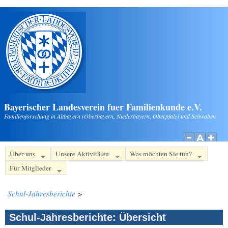
Direkt zum Inhalt
Bayerischer Landesverein fuer Familienkunde e.V.
Familienforschung in Altbayern (Oberbayern, Niederbayern, Oberpfalz) und Schwaben
Über uns
Unsere Aktivitäten
Was möchten Sie tun?
Für Mitglieder
Schul-Jahresberichte
>
Schul-Jahresberichte: Übersicht