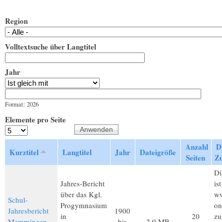
Region
Volltextsuche über Langtitel
Jahr
Jahr
Datum
Format: 2026
Elemente pro Seite
Anzahl
Di
Kurztitel
Langtitel
Jahr
Dateigröße
Seiten
Z
Di
Jahres-Bericht
is
über das Kgl.
ww
Schul-
Progymnasium
on
Jahresbericht
1900
in
20
zu
Memmingen
bis
2,9 MB