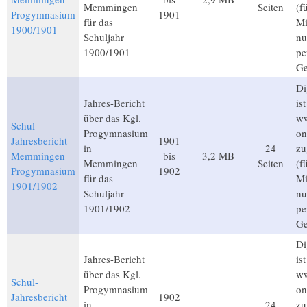
Memmingen
Seiten
(f
Progymnasium
1901
für das
Mi
1900/1901
Schuljahr
nu
1900/1901
pe
Ge
Di
Jahres-Bericht
is
über das Kgl.
ww
Schul-
Progymnasium
on
Jahresbericht
1901
in
24
zu
Memmingen
bis
3,2 MB
Memmingen
Seiten
(f
Progymnasium
1902
für das
Mi
1901/1902
Schuljahr
nu
1901/1902
pe
Ge
Di
Jahres-Bericht
is
über das Kgl.
ww
Schul-
Progymnasium
on
Jahresbericht
1902
in
24
zu